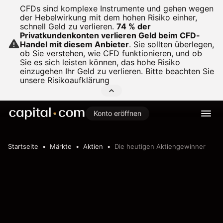
CFDs sind komplexe Instrumente und gehen wegen
der Hebelwirkung mit dem hohen Risiko einher,
schnell Geld zu verlieren.
74 % der
Privatkundenkonten verlieren Geld beim CFD-
Handel mit diesem Anbieter
.
Sie sollten überlegen,
ob Sie verstehen, wie CFD funktionieren, und ob
Sie es sich leisten können, das hohe Risiko
einzugehen Ihr Geld zu verlieren. Bitte beachten Sie
unsere
Risikoaufklärung
Konto eröffnen
Startseite
Märkte
Aktien
Die heutigen Aktiengewinner