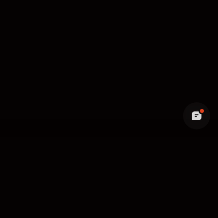
Aktien: Top-Gewinner
Bleiben Sie auf dem Laufenden über die größten
Aktiengewinner und richten Sie Ihre
Entscheidungen nach den Aktien, die in den
aktuellen Märkten steigen.