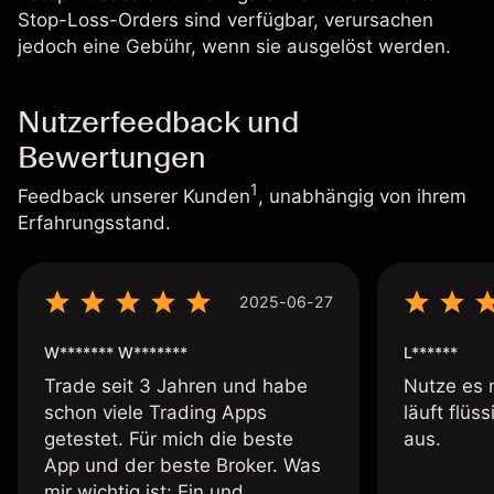
Stop-Loss-Orders sind verfügbar, verursachen
jedoch eine Gebühr, wenn sie ausgelöst werden.
Nutzerfeedback und
Bewertungen
1
Feedback unserer Kunden
, unabhängig von ihrem
Erfahrungsstand.
2025-06-27
W******* W*******
L******
Trade seit 3 Jahren und habe
Nutze es 
schon viele Trading Apps
läuft flüs
getestet. Für mich die beste
aus.
App und der beste Broker. Was
mir wichtig ist: Ein und