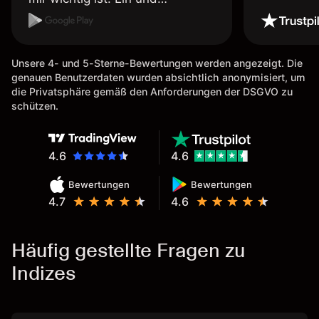
Auszahlungen per Kreditkarte
möglich. Auszahlungen immer
schnell und problemlos. Hedgen
Unsere 4- und 5-Sterne-Bewertungen werden angezeigt. Die
möglich. Berichte, Auszüge OK.
genauen Benutzerdaten wurden absichtlich anonymisiert, um
Eine Diagrammfunktion wie es
die Privatsphäre gemäß den Anforderungen der DSGVO zu
bei Naga ist wäre
schützen.
wünschenswert.
4.6
4.6
Bewertungen
Bewertungen
4.7
4.6
Häufig gestellte Fragen zu
Indizes