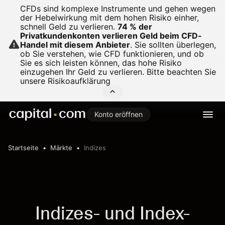
CFDs sind komplexe Instrumente und gehen wegen
der Hebelwirkung mit dem hohen Risiko einher,
schnell Geld zu verlieren.
74 % der
Privatkundenkonten verlieren Geld beim CFD-
Handel mit diesem Anbieter
.
Sie sollten überlegen,
ob Sie verstehen, wie CFD funktionieren, und ob
Sie es sich leisten können, das hohe Risiko
einzugehen Ihr Geld zu verlieren. Bitte beachten Sie
unsere
Risikoaufklärung
Konto eröffnen
Startseite
Märkte
Indizes
Indizes- und Index-