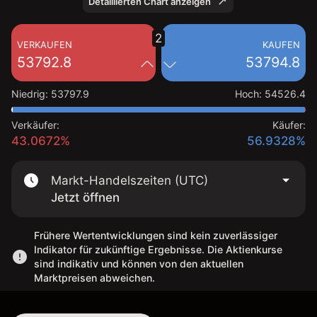
Detaillierten Chart anzeigen
2
VERKAUFEN
KAUFEN
53792.8
53794.8
Niedrig
:
53797.9
Hoch
:
54526.4
Verkäufer:
Käufer:
43.0672%
56.9328%
Markt-Handelszeiten (UTC)
Jetzt öffnen
Frühere Wertentwicklungen sind kein zuverlässiger
Indikator für zukünftige Ergebnisse. Die Aktienkurse
sind indikativ und können von den aktuellen
Marktpreisen abweichen.