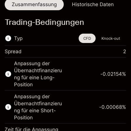
Zusammenfassung
Historische Daten
Trading-Bedingungen
Typ
CFD
Knock-out
Spread
2
Dieses Finanzinstrument steht für das Traden
Anpassung der
über CFDs und Knock-outs zur Verfügung.
Übernachtfinanzieru
-0.02154
%
Erfahren Sie mehr über:
ng für eine Long-
Position
CFDs
Knock-outs
Anpassung der
Übernachtfinanzieru
-0.00068
%
ng für eine Short-
Position
Zeit für die Anpassung