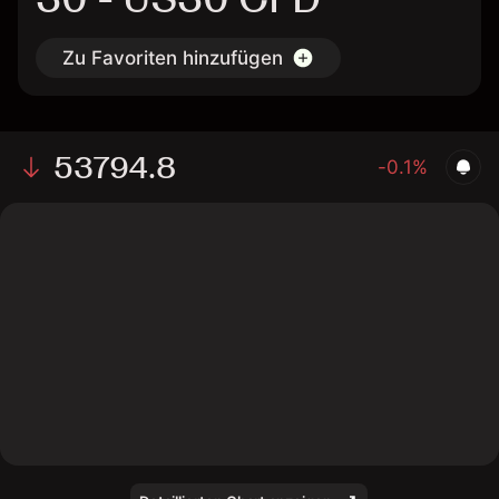
Zu Favoriten hinzufügen
53794.8
-0.1%
The chart shows the US30 index price data over the
last 1 day, with a current level of 53794.8, a high of
54526.4, and a low of 53797.9.