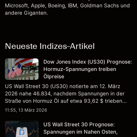
Microsoft, Apple, Boeing, IBM, Goldman Sachs und
andere Giganten.
Neueste Indizes-Artikel
Dow Jones Index (US30) Prognose:
Hormuz-Spannungen treiben
Ölpreise
US Wall Street 30 (US30) notierte am 12. März
2026 nahe 46.834, nachdem Spannungen in der
Straße von Hormuz Öl auf etwa 93,62 $ trieben
und die US-Arbeitslosigkeit auf 4,4% stieg. Die
11:55, 13 März 2026
Wertentwicklung in der Vergangenheit ist kein
verlässlicher Indikator für zukünftige Ergebnisse.
US Wall Street 30 Prognose:
Spannungen im Nahen Osten,