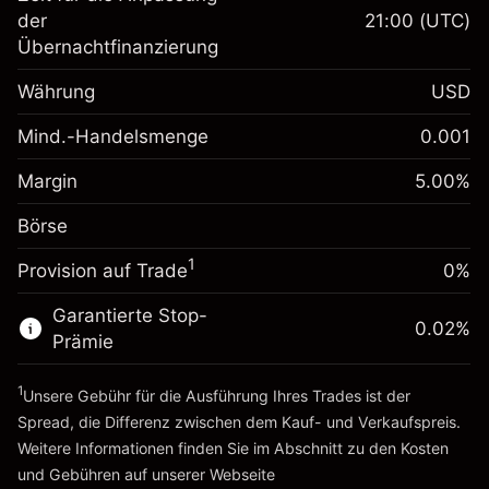
Margin. Ihre Investition
$1,000.00
der
21:00
(UTC)
Übernachtfinanzierung
Anpassung der
-0.02154
Übernachtfinanzierung
Währung
USD
%
Gebühren aus
fremdfinanzierten
(-$4.30)
Mind.-Handelsmenge
0.001
Margin. Ihre Investition
$1,000.00
Positionswert
Anpassung der
Positionsgröße mit Hebelwirkung
Margin
5.00
%
-0.000682
Übernachtfinanzierung
~
$20,000.00
%
Gebühren aus
Börse
Geld aus Hebelwirkung ~
$19,000.00
fremdfinanzierten
(-$0.10)
1
Positionswert
Provision auf Trade
0%
Zur Plattform
Positionsgröße mit Hebelwirkung
Garantierte Stop-
~
$20,000.00
0.02
%
Prämie
Geld aus Hebelwirkung ~
$19,000.00
1
Unsere Gebühr für die Ausführung Ihres Trades ist der
Zur Plattform
Spread, die Differenz zwischen dem Kauf- und Verkaufspreis.
Weitere Informationen finden Sie im Abschnitt zu den
Kosten
und Gebühren
auf unserer Webseite