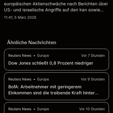
europäischen Aktienschwäche nach Berichten über
US- und israelische Angriffe auf den Iran sowie
steigenden Energieversorgungssorgen gehandelt.
11:41, 5 März 2026
Die Wertentwicklung in der Vergangenheit ist kein
verlässlicher Indikator für zukünftige Ergebnisse.
Ähnliche Nachrichten
Reuters News
•
Europe
Vor 7 Stunden
Dow Jones schließt 0,8 Prozent niedriger
Reuters News
•
Europe
Vor 9 Stunden
BofA: Arbeitnehmer mit geringerem
Einkommen sind die treibende Kraft hinter
dem Beschäftigungs- und Lohnwachstum
Reuters News
•
Europe
Vor 10 Stunden