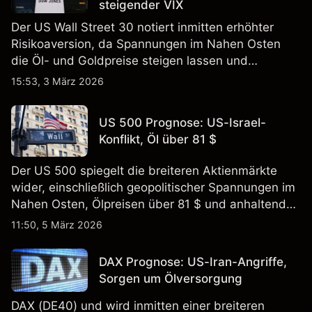
steigender VIX
Der US Wall Street 30 notiert inmitten erhöhter
Risikoaversion, da Spannungen im Nahen Osten
die Öl- und Goldpreise steigen lassen und
Volatilitätsmaße wie den VIX nach oben treiben.
15:53, 3 März 2026
Die Wertentwicklung in der Vergangenheit ist kein
verlässlicher Indikator für zukünftige Ergebnisse.
US 500 Prognose: US-Israel-
Konflikt, Öl über 81 $
Der US 500 spiegelt die breiteren Aktienmärkte
wider, einschließlich geopolitischer Spannungen im
Nahen Osten, Ölpreisen über 81 $ und anhaltender
Unsicherheit bezüglich der Federal-Reserve-Politik.
11:50, 5 März 2026
Die Wertentwicklung in der Vergangenheit ist kein
verlässlicher Indikator für zukünftige Ergebnisse.
DAX Prognose: US-Iran-Angriffe,
Sorgen um Ölversorgung
DAX (DE40) und wird inmitten einer breiteren