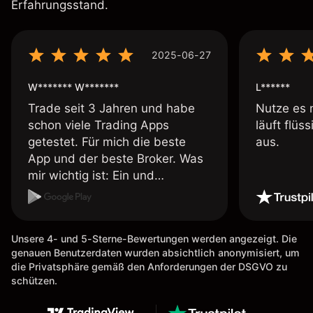
Erfahrungsstand.
2025-06-27
W******* W*******
L******
Trade seit 3 Jahren und habe
Nutze es 
schon viele Trading Apps
läuft flüs
getestet. Für mich die beste
aus.
App und der beste Broker. Was
mir wichtig ist: Ein und
Auszahlungen per Kreditkarte
möglich. Auszahlungen immer
schnell und problemlos. Hedgen
Unsere 4- und 5-Sterne-Bewertungen werden angezeigt. Die
möglich. Berichte, Auszüge OK.
genauen Benutzerdaten wurden absichtlich anonymisiert, um
Eine Diagrammfunktion wie es
die Privatsphäre gemäß den Anforderungen der DSGVO zu
bei Naga ist wäre
schützen.
wünschenswert.