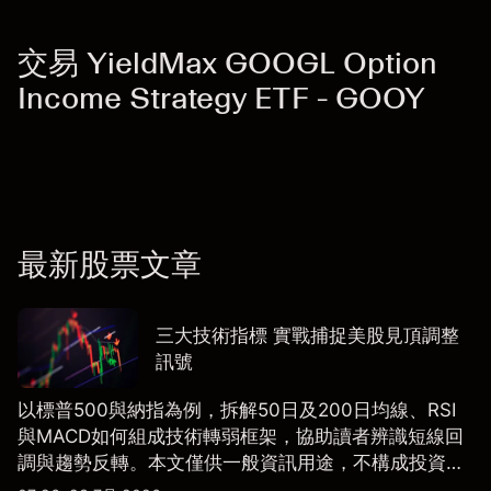
交易 YieldMax GOOGL Option
Income Strategy ETF - GOOY
最新股票文章
三大技術指標 實戰捕捉美股見頂調整
訊號
以標普500與納指為例，拆解50日及200日均線、RSI
與MACD如何組成技術轉弱框架，協助讀者辨識短線回
調與趨勢反轉。本文僅供一般資訊用途，不構成投資研
究、投資建議或任何交易推薦。