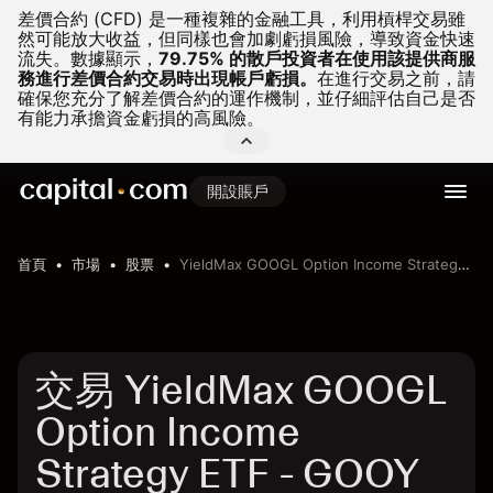
差價合約 (CFD) 是一種複雜的金融工具，利用槓桿交易雖
然可能放大收益，但同樣也會加劇虧損風險，導致資金快速
流失。
數據顯示，
79.75% 的散戶投資者在使用該提供商服
務進行差價合約交易時出現帳戶虧損。
在進行交易之前，請
確保您充分了解差價合約的運作機制，並仔細評估自己是否
有能力承擔資金虧損的高風險。
開設賬戶
首頁
市場
股票
YieldMax GOOGL Option Income Strategy ETF
交易 YieldMax GOOGL
Option Income
Strategy ETF - GOOY