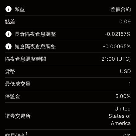
類型
差價合約
點差
0.09
該金融市場可進行差價合約交易。
長倉隔夜倉息調整
-0.02157
%
了解更多：
短倉隔夜倉息調整
-0.00065
%
差價合約
隔夜倉息調整時間
21:00
(UTC)
貨幣
USD
保證金。您的投資
$1,000.00
最低成交量
1
-0.021568
保證金。您的投資
$1,000.00
隔夜倉息
%
保證金
5.00
%
來自頭寸全值的費用
-0.000654
(-$4.31)
隔夜倉息
%
United
使用杠杆的交易規模（大約值）
來自頭寸全值的費用
$20,000.00
(-$0.13)
證券交易所
States of
來自杠杆的資金 - 美元（大約值）
$19,000.00
America
使用杠杆的交易規模（大約值）
$20,000.00
來自杠杆的資金 - 美元（大約值）
$19,000.00
1
交易佣金
0%