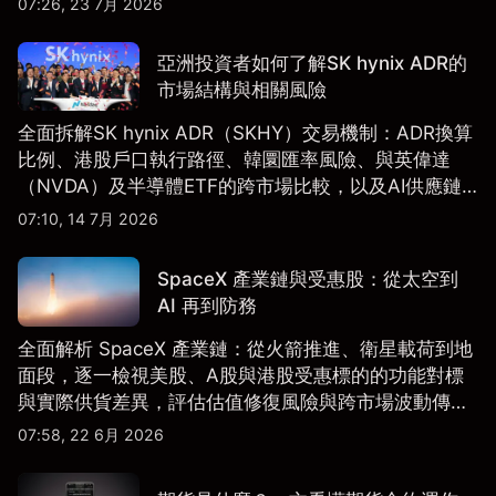
07:26, 23 7月 2026
亞洲投資者如何了解SK hynix ADR的
市場結構與相關風險
全面拆解SK hynix ADR（SKHY）交易機制：ADR換算
比例、港股戶口執行路徑、韓圜匯率風險、與英偉達
（NVDA）及半導體ETF的跨市場比較，以及AI供應鏈
配置框架，適合香港及亞洲投資者參考。
07:10, 14 7月 2026
SpaceX 產業鏈與受惠股：從太空到
AI 再到防務
全面解析 SpaceX 產業鏈：從火箭推進、衛星載荷到地
面段，逐一檢視美股、A股與港股受惠標的的功能對標
與實際供貨差異，評估估值修復風險與跨市場波動傳
導。
07:58, 22 6月 2026