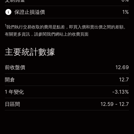
前往平台
保證止損溢價
1
%
前往平台
1
我們執行交易收取的費用是點差，即買入價和賣出價之間的差額。
有關更多資訊，請參閱我們網站上的
收費
頁面
「服務費用」
主要統計數據
前收盤價
12.69
開倉
12.7
1 年變化
-3.13%
日區間
12.59 - 12.7