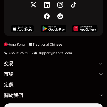
Hong Kong
Traditional Chinese
+65 3125 2302
support@capital.com
交易
市場
定價
關於我們