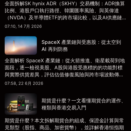
全面拆解SK hynix ADR（SKHY）交易機制：ADR換算
比例、港股戶口執行路徑、韓圜匯率風險、與英偉達
（NVDA）及半導體ETF的跨市場比較，以及AI供應鏈
配置框架，適合香港及亞洲投資者參考。
07:10, 14 7月 2026
SpaceX 產業鏈與受惠股：從太空到
AI 再到防務
全面解析 SpaceX 產業鏈：從火箭推進、衛星載荷到地
面段，逐一檢視美股、A股與港股受惠標的的功能對標
與實際供貨差異，評估估值修復風險與跨市場波動傳
導。
07:58, 22 6月 2026
期貨是什麼？一文看懂期貨合約運作、
種類與香港交易入門
期貨是什麼？本文拆解期貨合約組成、保證金計算與常
見類型（股指、商品、加密貨幣），並詳解香港恒指期