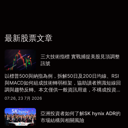
最新股票文章
三大技術指標 實戰捕捉美股見頂調整
訊號
以標普500與納指為例，拆解50日及200日均線、RSI
與MACD如何組成技術轉弱框架，協助讀者辨識短線回
調與趨勢反轉。本文僅供一般資訊用途，不構成投資研
究、投資建議或任何交易推薦。
07:26, 23 7月 2026
亞洲投資者如何了解SK hynix ADR的
市場結構與相關風險