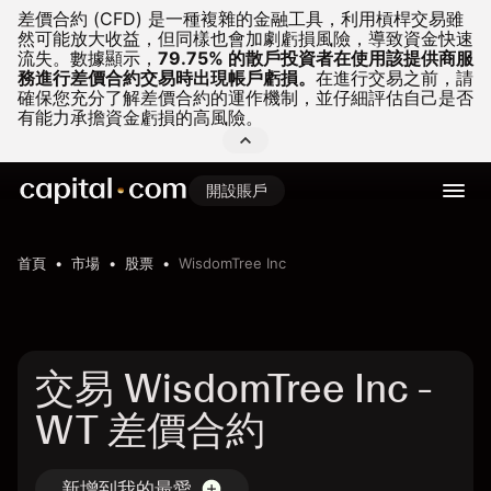
差價合約 (CFD) 是一種複雜的金融工具，利用槓桿交易雖
然可能放大收益，但同樣也會加劇虧損風險，導致資金快速
流失。
數據顯示，
79.75% 的散戶投資者在使用該提供商服
務進行差價合約交易時出現帳戶虧損。
在進行交易之前，請
確保您充分了解差價合約的運作機制，並仔細評估自己是否
有能力承擔資金虧損的高風險。
開設賬戶
首頁
市場
股票
WisdomTree Inc
交易 WisdomTree Inc -
WT 差價合約
新增到我的最愛