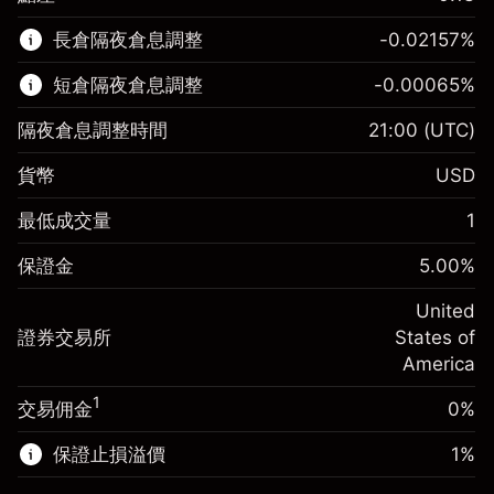
該金融市場可進行差價合約交易。
長倉隔夜倉息調整
-0.02157
%
了解更多：
短倉隔夜倉息調整
-0.00065
%
差價合約
隔夜倉息調整時間
21:00
(UTC)
貨幣
USD
保證金。您的投資
$1,000.00
最低成交量
1
-0.021568
保證金。您的投資
$1,000.00
隔夜倉息
%
保證金
5.00
%
來自頭寸全值的費用
-0.000654
(-$4.31)
隔夜倉息
%
United
使用杠杆的交易規模（大約值）
來自頭寸全值的費用
$20,000.00
(-$0.13)
證券交易所
States of
來自杠杆的資金 - 美元（大約值）
$19,000.00
America
使用杠杆的交易規模（大約值）
$20,000.00
來自杠杆的資金 - 美元（大約值）
$19,000.00
1
交易佣金
0%
前往平台
保證止損溢價
1
%
前往平台