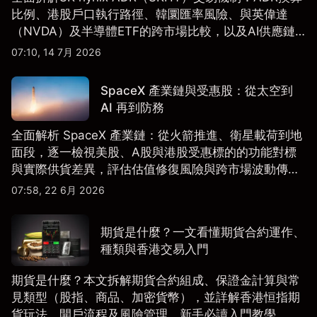
比例、港股戶口執行路徑、韓圜匯率風險、與英偉達
（NVDA）及半導體ETF的跨市場比較，以及AI供應鏈
配置框架，適合香港及亞洲投資者參考。
07:10, 14 7月 2026
SpaceX 產業鏈與受惠股：從太空到
AI 再到防務
全面解析 SpaceX 產業鏈：從火箭推進、衛星載荷到地
面段，逐一檢視美股、A股與港股受惠標的的功能對標
與實際供貨差異，評估估值修復風險與跨市場波動傳
導。
07:58, 22 6月 2026
期貨是什麼？一文看懂期貨合約運作、
種類與香港交易入門
期貨是什麼？本文拆解期貨合約組成、保證金計算與常
見類型（股指、商品、加密貨幣），並詳解香港恒指期
貨玩法、開戶流程及風險管理，新手必讀入門教學。