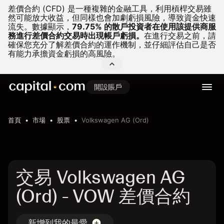
差價合約 (CFD) 是一種複雜的金融工具，利用槓桿交易雖
然可能放大收益，但同樣也會加劇虧損風險，導致資金快速
流失。
數據顯示，
79.75% 的散戶投資者在使用該提供商服
務進行差價合約交易時出現帳戶虧損。
在進行交易之前，請
確保您充分了解差價合約的運作機制，並仔細評估自己是否
有能力承擔資金虧損的高風險。
開設賬戶
首頁
市場
股票
Volkswagen AG (Ord)
交易 Volkswagen AG
(Ord) - VOW 差價合約
新增到我的最愛