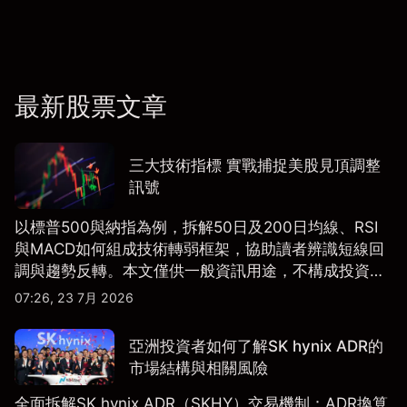
最新股票文章
三大技術指標 實戰捕捉美股見頂調整
訊號
以標普500與納指為例，拆解50日及200日均線、RSI
與MACD如何組成技術轉弱框架，協助讀者辨識短線回
調與趨勢反轉。本文僅供一般資訊用途，不構成投資研
究、投資建議或任何交易推薦。
07:26, 23 7月 2026
亞洲投資者如何了解SK hynix ADR的
市場結構與相關風險
全面拆解SK hynix ADR（SKHY）交易機制：ADR換算