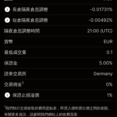
該金融市場可進行差價合約交易。
長倉隔夜倉息調整
-0.01731
%
了解更多：
短倉隔夜倉息調整
-0.00492
%
差價合約
隔夜倉息調整時間
21:00
(UTC)
貨幣
EUR
保證金。您的投資
€1,000.00
最低成交量
0.1
-0.017307
保證金。您的投資
€1,000.00
隔夜倉息
%
保證金
5.00
%
來自頭寸全值的費用
-0.004915
(-€3.46)
隔夜倉息
%
證券交易所
Germany
使用杠杆的交易規模（大約值）
來自頭寸全值的費用
€20,000.00
(-€0.98)
來自杠杆的資金 - 美元（大約值）
€19,000.00
1
交易佣金
0%
使用杠杆的交易規模（大約值）
€20,000.00
來自杠杆的資金 - 美元（大約值）
€19,000.00
保證止損溢價
1
%
前往平台
1
我們執行交易收取的費用是點差，即買入價和賣出價之間的差額。
前往平台
有關更多資訊，請參閱我們網站上的
收費
頁面