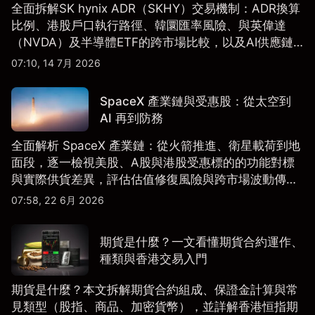
全面拆解SK hynix ADR（SKHY）交易機制：ADR換算
比例、港股戶口執行路徑、韓圜匯率風險、與英偉達
（NVDA）及半導體ETF的跨市場比較，以及AI供應鏈
配置框架，適合香港及亞洲投資者參考。
07:10, 14 7月 2026
SpaceX 產業鏈與受惠股：從太空到
AI 再到防務
全面解析 SpaceX 產業鏈：從火箭推進、衛星載荷到地
面段，逐一檢視美股、A股與港股受惠標的的功能對標
與實際供貨差異，評估估值修復風險與跨市場波動傳
導。
07:58, 22 6月 2026
期貨是什麼？一文看懂期貨合約運作、
種類與香港交易入門
期貨是什麼？本文拆解期貨合約組成、保證金計算與常
見類型（股指、商品、加密貨幣），並詳解香港恒指期