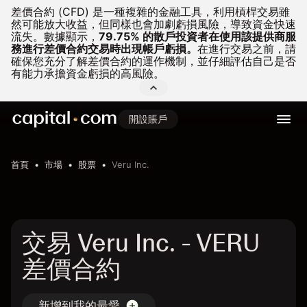
差價合約 (CFD) 是一種複雜的金融工具，利用槓桿交易雖
然可能放大收益，但同樣也會加劇虧損風險，導致資金快速
流失。
數據顯示，
79.75% 的散戶投資者在使用該提供商服
務進行差價合約交易時出現帳戶虧損。
在進行交易之前，請
確保您充分了解差價合約的運作機制，並仔細評估自己是否
有能力承擔資金虧損的高風險。
開設賬戶
首頁
市場
股票
Veru Inc.
交易 Veru Inc. - VERU
差價合約
新增到我的最愛