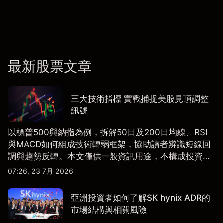
最新股票文章
三大技術指標 實戰捕捉美股見頂調整
訊號
以標普500與納指為例，拆解50日及200日均線、RSI
與MACD如何組成技術轉弱框架，協助讀者辨識短線回
調與趨勢反轉。本文僅供一般資訊用途，不構成投資研
究、投資建議或任何交易推薦。
07:26, 23 7月 2026
亞洲投資者如何了解SK hynix ADR的
市場結構與相關風險