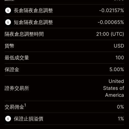
該金融市場可進行差價合約交易。
長倉隔夜倉息調整
-0.02157
%
了解更多：
短倉隔夜倉息調整
-0.00065
%
差價合約
隔夜倉息調整時間
21:00
(UTC)
貨幣
USD
保證金。您的投資
$1,000.00
最低成交量
100
-0.021568
保證金。您的投資
$1,000.00
隔夜倉息
%
保證金
5.00
%
來自頭寸全值的費用
-0.000654
(-$4.31)
隔夜倉息
%
United
使用杠杆的交易規模（大約值）
來自頭寸全值的費用
$20,000.00
(-$0.13)
證券交易所
States of
來自杠杆的資金 - 美元（大約值）
$19,000.00
America
使用杠杆的交易規模（大約值）
$20,000.00
來自杠杆的資金 - 美元（大約值）
$19,000.00
1
交易佣金
0%
前往平台
保證止損溢價
1
%
前往平台