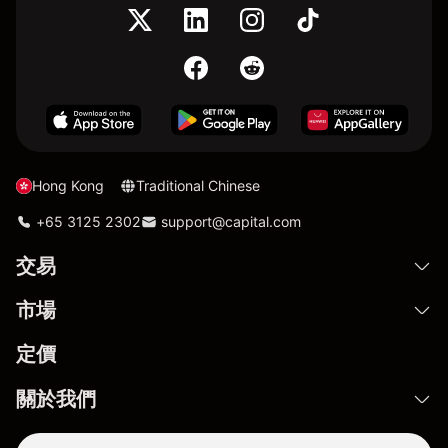
Hong Kong
Traditional Chinese
+65 3125 2302
support@capital.com
交易
市場
定價
關於我們