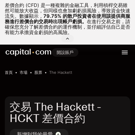
差價合約 (CFD) 是一種複雜的金融工具，利用槓桿交易雖
然可能放大收益，但同樣也會加劇虧損風險，導致資金快速
流失。
數據顯示，
79.75% 的散戶投資者在使用該提供商服
務進行差價合約交易時出現帳戶虧損。
在進行交易之前，請
確保您充分了解差價合約的運作機制，並仔細評估自己是否
有能力承擔資金虧損的高風險。
開設賬戶
首頁
市場
股票
The Hackett
交易 The Hackett -
HCKT 差價合約
新增到我的最愛