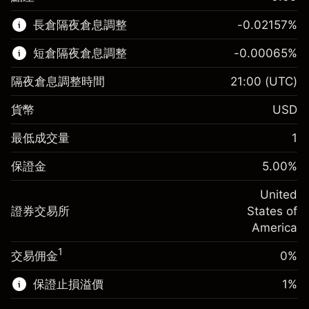
該金融市場可進行差價合約交易。
長倉隔夜倉息調整
-0.02157
%
了解更多：
短倉隔夜倉息調整
-0.00065
%
差價合約
隔夜倉息調整時間
21:00
(UTC)
貨幣
USD
保證金。您的投資
$1,000.00
最低成交量
1
-0.021568
保證金。您的投資
$1,000.00
隔夜倉息
%
保證金
5.00
%
來自頭寸全值的費用
-0.000654
(-$4.31)
隔夜倉息
%
United
使用杠杆的交易規模（大約值）
來自頭寸全值的費用
$20,000.00
(-$0.13)
證券交易所
States of
來自杠杆的資金 - 美元（大約值）
$19,000.00
America
使用杠杆的交易規模（大約值）
$20,000.00
來自杠杆的資金 - 美元（大約值）
$19,000.00
1
交易佣金
0%
前往平台
保證止損溢價
1
%
前往平台