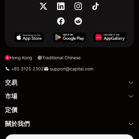
Hong Kong
Traditional Chinese
+65 3125 2302
support@capital.com
交易
市場
定價
關於我們