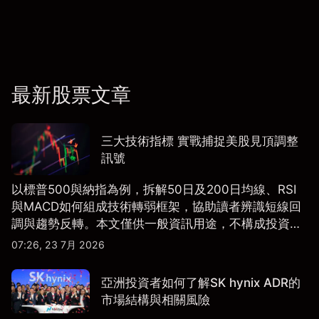
最新股票文章
三大技術指標 實戰捕捉美股見頂調整
訊號
以標普500與納指為例，拆解50日及200日均線、RSI
與MACD如何組成技術轉弱框架，協助讀者辨識短線回
調與趨勢反轉。本文僅供一般資訊用途，不構成投資研
究、投資建議或任何交易推薦。
07:26, 23 7月 2026
亞洲投資者如何了解SK hynix ADR的
市場結構與相關風險