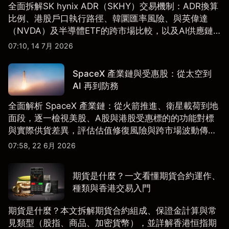
全面拆解SK hynix ADR（SKHY）交易機制：ADR換算
比例、港股戶口執行路徑、韓圜匯率風險、與英偉達
（NVDA）及半導體ETF的跨市場比較，以及AI供應鏈
配置框架，適合香港及亞洲投資者參考。
07:10, 14 7月 2026
SpaceX 產業鏈與受惠股：從太空到
AI 再到防務
全面解析 SpaceX 產業鏈：從火箭推進、衛星載荷到地
面段，逐一檢視美股、A股與港股受惠標的的功能對標
與實際供貨差異，評估估值修復風險與跨市場波動傳
導。
07:58, 22 6月 2026
期貨是什麼？一文看懂期貨合約運作、
種類與香港交易入門
期貨是什麼？本文拆解期貨合約組成、保證金計算與常
見類型（股指、商品、加密貨幣），並詳解香港恒指期