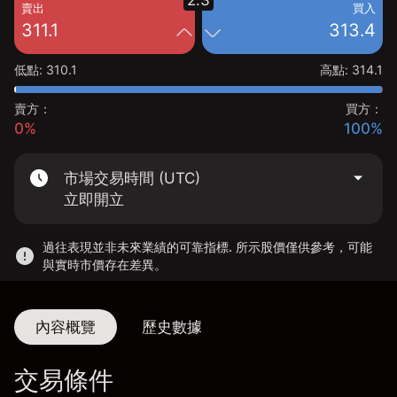
2.3
賣出
買入
311.1
313.4
低點
:
310.1
高點
:
314.1
賣方：
買方：
0%
100%
市場交易時間 (UTC)
立即開立
過往表現並非未來業績的可靠指標. 所示股價僅供參考，可能
與實時市價存在差異。
內容概覽
歷史數據
交易條件