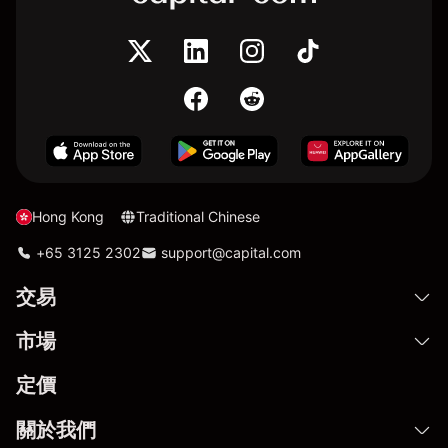
Hong Kong
Traditional Chinese
+65 3125 2302
support@capital.com
交易
市場
定價
關於我們