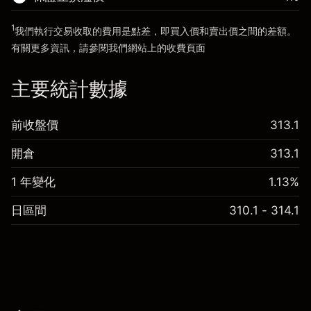
前往平台
1
我們執行交易收取的費用是點差，即買入價和賣出價之間的差額。
前往平台
有關更多資訊，請參閱我們網站上的
收費
頁面
「服務費用」
主要統計數據
前收盤價
313.1
開倉
313.1
1 年變化
1.13%
日區間
310.1 - 314.1