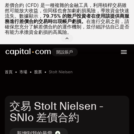
差價合約 (CFD) 是一種複雜的金融工具，利用槓桿交易雖
然可能放大收益，但同樣也會加劇虧損風險，導致資金快速
流失。
數據顯示，
79.75% 的散戶投資者在使用該提供商服
務進行差價合約交易時出現帳戶虧損。
在進行交易之前，請
確保您充分了解差價合約的運作機制，並仔細評估自己是否
有能力承擔資金虧損的高風險。
開設賬戶
首頁
市場
股票
Stolt Nielsen
交易 Stolt Nielsen -
SNIo 差價合約
新增到我的最愛