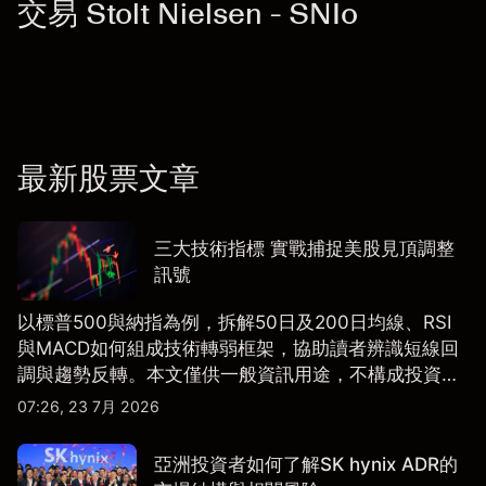
交易 Stolt Nielsen - SNIo
最新股票文章
三大技術指標 實戰捕捉美股見頂調整
訊號
以標普500與納指為例，拆解50日及200日均線、RSI
與MACD如何組成技術轉弱框架，協助讀者辨識短線回
調與趨勢反轉。本文僅供一般資訊用途，不構成投資研
究、投資建議或任何交易推薦。
07:26, 23 7月 2026
亞洲投資者如何了解SK hynix ADR的