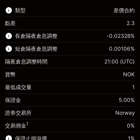
類型
差價合約
點差
2.3
該金融市場可進行差價合約交易。
長倉隔夜倉息調整
-0.02328
%
了解更多：
短倉隔夜倉息調整
0.00106
%
差價合約
隔夜倉息調整時間
21:00
(UTC)
貨幣
NOK
保證金。您的投資
NOK 1,000.00
最低成交量
1
隔夜倉息
-0.023278
%
保證金。您的投資
NOK 1,000.00
來自頭寸全值的費用
(-NOK 4.70)
保證金
5.00
%
隔夜倉息
0.001056
%
使用杠杆的交易規模（大約值）
NOK 20,000.00
來自頭寸全值的費用
(NOK 0.20)
證券交易所
Norway
來自杠杆的資金 - 美元（大約值）
使用杠杆的交易規模（大約值）
NOK 20,000.00
NOK 19,000.00
1
交易佣金
0%
來自杠杆的資金 - 美元（大約值）
NOK 19,000.00
保證止損溢價
1
%