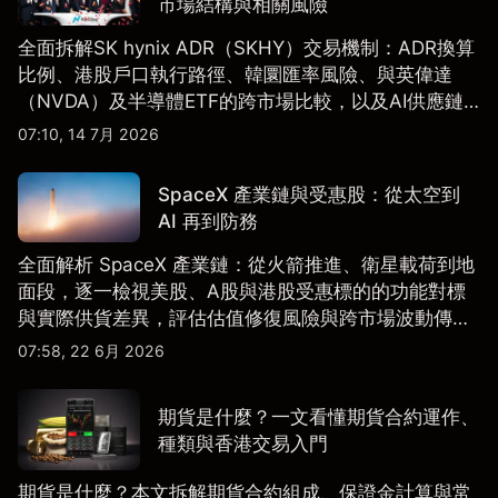
市場結構與相關風險
全面拆解SK hynix ADR（SKHY）交易機制：ADR換算
比例、港股戶口執行路徑、韓圜匯率風險、與英偉達
（NVDA）及半導體ETF的跨市場比較，以及AI供應鏈
配置框架，適合香港及亞洲投資者參考。
07:10, 14 7月 2026
SpaceX 產業鏈與受惠股：從太空到
AI 再到防務
全面解析 SpaceX 產業鏈：從火箭推進、衛星載荷到地
面段，逐一檢視美股、A股與港股受惠標的的功能對標
與實際供貨差異，評估估值修復風險與跨市場波動傳
導。
07:58, 22 6月 2026
期貨是什麼？一文看懂期貨合約運作、
種類與香港交易入門
期貨是什麼？本文拆解期貨合約組成、保證金計算與常