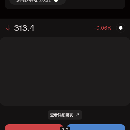
313.4
-0.06%
The chart shows the SNIo stock price data over the
last 1 day, with a current price of 313.4, a high of 314.1,
and a low of 310.1.
查看詳細圖表