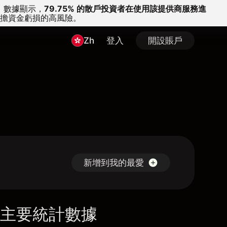
。
數據顯示，
79.75% 的散戶投資者在使用該提供商服務進
擔資金虧損的高風險。
Zh
登入
開設賬戶
新增到我的最愛
主要統計數據