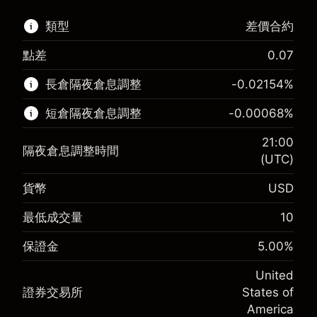
類型
差價合約
點差
0.07
該金融市場可進行差價合約交易。
長倉隔夜倉息調整
-0.02154
%
了解更多：
短倉隔夜倉息調整
-0.00068
%
差價合約
21:00
隔夜倉息調整時間
(UTC)
貨幣
USD
保證金。您的投資
$1,000.00
-0.02154
最低成交量
10
保證金。您的投資
$1,000.00
隔夜倉息
%
來自頭寸全值的費用
-0.000682
(-$4.31)
保證金
5.00
%
隔夜倉息
%
使用杠杆的交易規模（大約值）
來自頭寸全值的費用
$20,000.00
(-$0.14)
United
來自杠杆的資金 - 美元（大約值）
$19,000.00
證券交易所
States of
使用杠杆的交易規模（大約值）
$20,000.00
America
來自杠杆的資金 - 美元（大約值）
$19,000.00