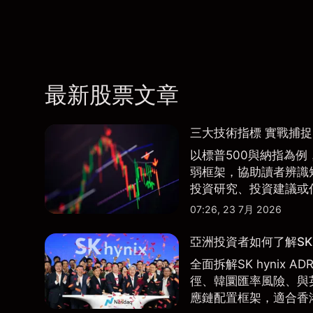
最新股票文章
三大技術指標 實戰捕
以標普500與納指為例，
弱框架，協助讀者辨識
投資研究、投資建議或
07:26, 23 7月 2026
亞洲投資者如何了解SK 
全面拆解SK hynix
徑、韓圜匯率風險、與英
應鏈配置框架，適合香