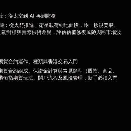
惠股：從太空到 AI 再到防務
 產業鏈：從火箭推進、衛星載荷到地面段，逐一檢視美股、
功能對標與實際供貨差異，評估估值修復風險與跨市場波
期貨合約運作、種類與香港交易入門
期貨合約組成、保證金計算與常見類型（股指、商品、
港恒指期貨玩法、開戶流程及風險管理，新手必讀入門