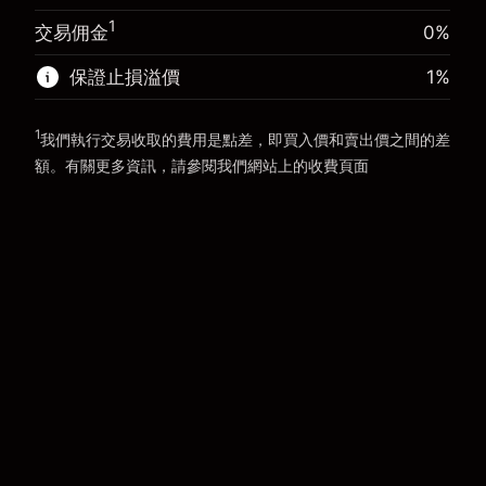
前往平台
1
交易佣金
0%
前往平台
保證止損溢價
1
%
1
我們執行交易收取的費用是點差，即買入價和賣出價之間的差
額。有關更多資訊，請參閱我們網站上的
收費
頁面
「服務費用」