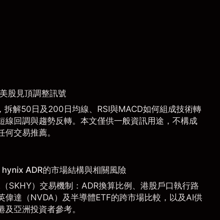
捉美股見頂調整訊號
拆解50日及200日均線、RSI與MACD如何組成技術轉
短線回調與趨勢反轉。本文僅供一般資訊用途，不構成
任何交易推薦。
hynix ADR的市場結構與相關風險
 ADR（SKHY）交易機制：ADR換算比例、港股戶口執行路
偉達（NVDA）及半導體ETF的跨市場比較，以及AI供
港及亞洲投資者參考。