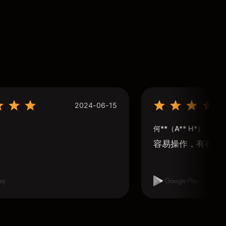
2024-06-15
何**（A** H*）
容易操作，有教學