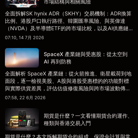
市場結構與相關風險
全面拆解SK hynix ADR（SKHY）交易機制：ADR換算
比例、港股戶口執行路徑、韓圜匯率風險、與英偉達
（NVDA）及半導體ETF的跨市場比較，以及AI供應鏈
配置框架，適合香港及亞洲投資者參考。
07:10, 14 7月 2026
SpaceX 產業鏈與受惠股：從太空到
AI 再到防務
全面解析 SpaceX 產業鏈：從火箭推進、衛星載荷到地
面段，逐一檢視美股、A股與港股受惠標的的功能對標
與實際供貨差異，評估估值修復風險與跨市場波動傳
導。
07:58, 22 6月 2026
期貨是什麼？一文看懂期貨合約運作、
種類與香港交易入門
期貨是什麼？本文拆解期貨合約組成、保證金計算與常