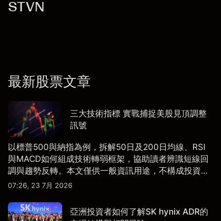
STVN
最新股票文章
三大技術指標 實戰捕捉美股見頂調整
訊號
以標普500與納指為例，拆解50日及200日均線、RSI
與MACD如何組成技術轉弱框架，協助讀者辨識短線回
調與趨勢反轉。本文僅供一般資訊用途，不構成投資研
究、投資建議或任何交易推薦。
07:26, 23 7月 2026
亞洲投資者如何了解SK hynix ADR的