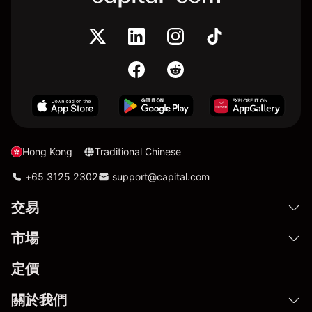
Hong Kong
Traditional Chinese
+65 3125 2302
support@capital.com
交易
市場
定價
關於我們