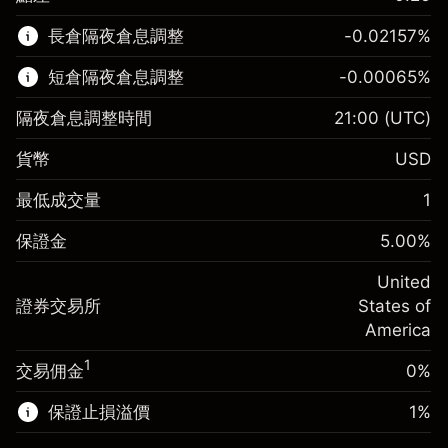
該金融市場可進行差價合約交易。
長倉隔夜倉息調整
-0.02157
%
了解更多：
短倉隔夜倉息調整
-0.00065
%
差價合約
隔夜倉息調整時間
21:00
(UTC)
貨幣
USD
保證金。您的投資
$1,000.00
最低成交量
1
-0.021568
保證金。您的投資
$1,000.00
隔夜倉息
%
保證金
5.00
%
來自頭寸全值的費用
-0.000654
(-$4.31)
隔夜倉息
%
United
使用杠杆的交易規模（大約值）
來自頭寸全值的費用
$20,000.00
(-$0.13)
證券交易所
States of
來自杠杆的資金 - 美元（大約值）
$19,000.00
America
使用杠杆的交易規模（大約值）
$20,000.00
來自杠杆的資金 - 美元（大約值）
$19,000.00
1
交易佣金
0%
前往平台
保證止損溢價
1
%
前往平台