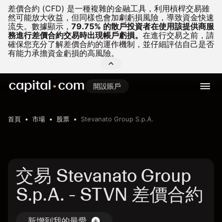
差價合約 (CFD) 是一種複雜的金融工具，利用槓桿交易雖
然可能放大收益，但同樣也會加劇虧損風險，導致資金快速
流失。
數據顯示，
79.75% 的散戶投資者在使用該提供商服
務進行差價合約交易時出現帳戶虧損。
在進行交易之前，請
確保您充分了解差價合約的運作機制，並仔細評估自己是否
有能力承擔資金虧損的高風險。
開設賬戶
首頁
市場
股票
Stevanato Group S.p.A.
交易 Stevanato Group
S.p.A. - STVN 差價合約
新增到我的最愛