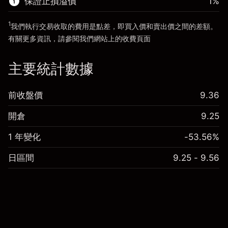
保證止損溢價
1
%
前往平台
1
我們執行交易收取的費用是點差，即買入價和賣出價之間的差額。
有關更多資訊，請參閱我們網站上的
收費
頁面
「服務費用」
主要統計數據
前收盤價
9.36
開倉
9.25
1 年變化
-53.56%
日區間
9.25 - 9.56