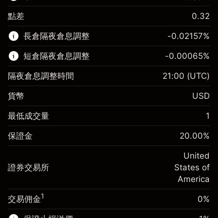
點差
0.32
該金融市場可進行差價合約交易。
長倉隔夜倉息調整
-0.02157
%
了解更多：
短倉隔夜倉息調整
-0.00065
%
差價合約
隔夜倉息調整時間
21:00
(UTC)
貨幣
USD
保證金。您的投資
$1,000.00
最低成交量
1
-0.021568
保證金。您的投資
$1,000.00
隔夜倉息
%
保證金
20.00
%
來自頭寸全值的費用
-0.000654
(-$1.08)
隔夜倉息
%
United
使用杠杆的交易規模（大約值）
來自頭寸全值的費用
$5,000.00
(-$0.03)
證券交易所
States of
來自杠杆的資金 - 美元（大約值）
$4,000.00
America
使用杠杆的交易規模（大約值）
$5,000.00
來自杠杆的資金 - 美元（大約值）
$4,000.00
1
交易佣金
0%
前往平台