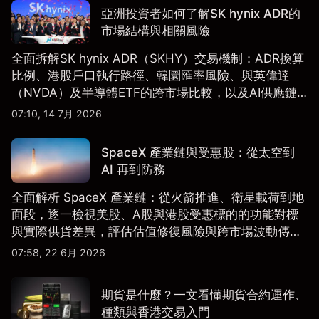
亞洲投資者如何了解SK hynix ADR的
市場結構與相關風險
全面拆解SK hynix ADR（SKHY）交易機制：ADR換算
比例、港股戶口執行路徑、韓圜匯率風險、與英偉達
（NVDA）及半導體ETF的跨市場比較，以及AI供應鏈
配置框架，適合香港及亞洲投資者參考。
07:10, 14 7月 2026
SpaceX 產業鏈與受惠股：從太空到
AI 再到防務
全面解析 SpaceX 產業鏈：從火箭推進、衛星載荷到地
面段，逐一檢視美股、A股與港股受惠標的的功能對標
與實際供貨差異，評估估值修復風險與跨市場波動傳
導。
07:58, 22 6月 2026
期貨是什麼？一文看懂期貨合約運作、
種類與香港交易入門