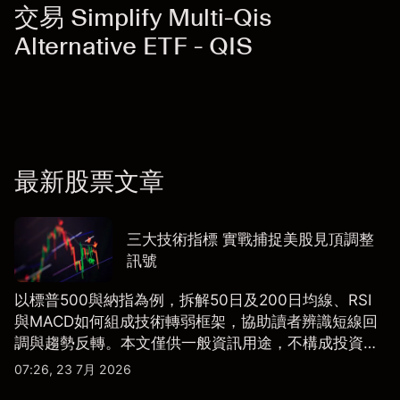
交易 Simplify Multi-Qis
Alternative ETF - QIS
最新股票文章
三大技術指標 實戰捕捉美股見頂調整
訊號
以標普500與納指為例，拆解50日及200日均線、RSI
與MACD如何組成技術轉弱框架，協助讀者辨識短線回
調與趨勢反轉。本文僅供一般資訊用途，不構成投資研
究、投資建議或任何交易推薦。
07:26, 23 7月 2026