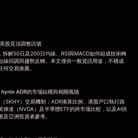
捉美股見頂調整訊號
拆解50日及200日均線、RSI與MACD如何組成技術轉
短線回調與趨勢反轉。本文僅供一般資訊用途，不構成
任何交易推薦。
hynix ADR的市場結構與相關風險
 ADR（SKHY）交易機制：ADR換算比例、港股戶口執行路
偉達（NVDA）及半導體ETF的跨市場比較，以及AI供
港及亞洲投資者參考。