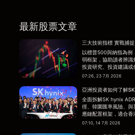
最新股票文章
三大技術指標 實戰捕
以標普500與納指為例，
弱框架，協助讀者辨識
投資研究、投資建議或
07:26, 23 7月 2026
亞洲投資者如何了解SK 
全面拆解SK hynix
徑、韓圜匯率風險、與英
應鏈配置框架，適合香
07:10, 14 7月 2026