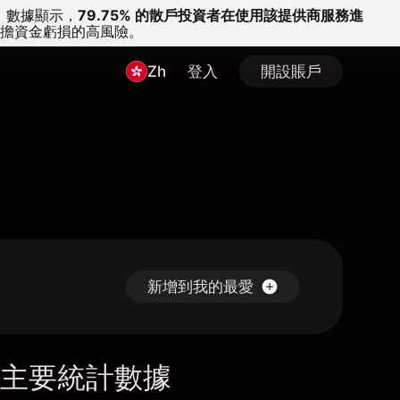
。
數據顯示，
79.75% 的散戶投資者在使用該提供商服務進
擔資金虧損的高風險。
Zh
登入
開設賬戶
新增到我的最愛
主要統計數據