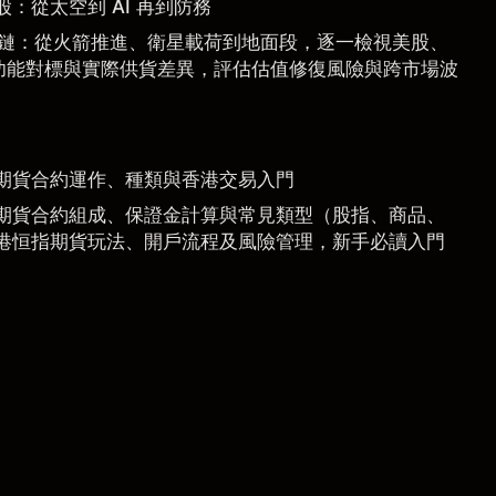
惠股：從太空到 AI 再到防務
 產業鏈：從火箭推進、衛星載荷到地面段，逐一檢視美股、
功能對標與實際供貨差異，評估估值修復風險與跨市場波
期貨合約運作、種類與香港交易入門
期貨合約組成、保證金計算與常見類型（股指、商品、
港恒指期貨玩法、開戶流程及風險管理，新手必讀入門