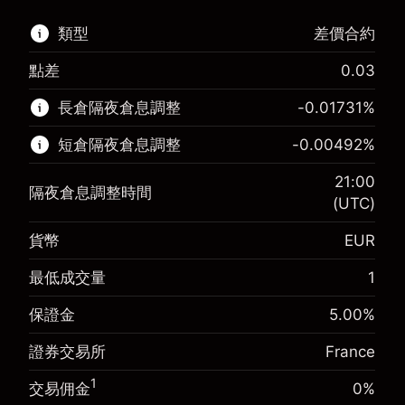
類型
差價合約
點差
0.03
該金融市場可進行差價合約交易。
長倉隔夜倉息調整
-0.01731
%
了解更多：
短倉隔夜倉息調整
-0.00492
%
差價合約
21:00
隔夜倉息調整時間
(UTC)
貨幣
EUR
保證金。您的投資
€1,000.00
-0.017307
最低成交量
1
保證金。您的投資
€1,000.00
隔夜倉息
%
來自頭寸全值的費用
-0.004915
(-€3.46)
保證金
5.00
%
隔夜倉息
%
使用杠杆的交易規模（大約值）
來自頭寸全值的費用
€20,000.00
(-€0.98)
證券交易所
France
來自杠杆的資金 - 美元（大約值）
€19,000.00
使用杠杆的交易規模（大約值）
€20,000.00
1
交易佣金
0%
來自杠杆的資金 - 美元（大約值）
€19,000.00