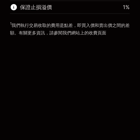
前往平台
保證止損溢價
1
%
前往平台
1
我們執行交易收取的費用是點差，即買入價和賣出價之間的差
額。有關更多資訊，請參閱我們網站上的
收費
頁面
「服務費用」