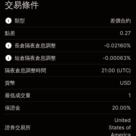
交易條件
類型
差價合約
點差
0.27
該金融市場可進行差價合約交易。
長倉隔夜倉息調整
-0.02160
%
了解更多：
短倉隔夜倉息調整
-0.00063
%
差價合約
隔夜倉息調整時間
21:00
(UTC)
貨幣
USD
保證金。您的投資
$1,000.00
最低成交量
1
-0.021596
保證金。您的投資
$1,000.00
隔夜倉息
%
保證金
20.00
%
來自頭寸全值的費用
-0.000626
(-$1.08)
隔夜倉息
%
United
使用杠杆的交易規模（大約值）
來自頭寸全值的費用
$5,000.00
(-$0.03)
證券交易所
States of
來自杠杆的資金 - 美元（大約值）
$4,000.00
America
使用杠杆的交易規模（大約值）
$5,000.00