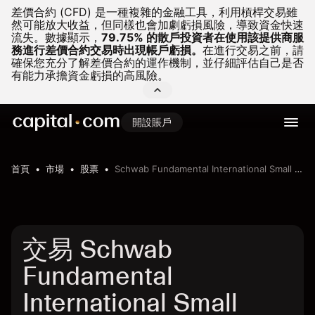
差價合約 (CFD) 是一種複雜的金融工具，利用槓桿交易雖
然可能放大收益，但同樣也會加劇虧損風險，導致資金快速
流失。
數據顯示，
79.75% 的散戶投資者在使用該提供商服
務進行差價合約交易時出現帳戶虧損。
在進行交易之前，請
確保您充分了解差價合約的運作機制，並仔細評估自己是否
有能力承擔資金虧損的高風險。
開設賬戶
首頁
市場
股票
Schwab Fundamental International Small Equity ETF
交易 Schwab
Fundamental
International Small