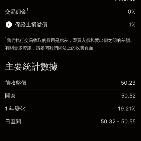
來自杠杆的資金 - 美元（大約值）
$4,000.00
1
交易佣金
0%
前往平台
保證止損溢價
1
%
前往平台
1
我們執行交易收取的費用是點差，即買入價和賣出價之間的差額。
有關更多資訊，請參閱我們網站上的
收費
頁面
「服務費用」
主要統計數據
前收盤價
50.23
開倉
50.52
1 年變化
19.21%
日區間
50.32 - 50.55