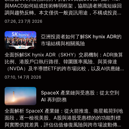
與MACD如何組成技術轉弱框架，協助讀者辨識短線回
調與趨勢反轉。本文僅供一般資訊用途，不構成投資研
究、投資建議或任何交易推薦。
07:26, 23 7月 2026
亞洲投資者如何了解SK hynix ADR的
市場結構與相關風險
全面拆解SK hynix ADR（SKHY）交易機制：ADR換算
比例、港股戶口執行路徑、韓圜匯率風險、與英偉達
（NVDA）及半導體ETF的跨市場比較，以及AI供應鏈
配置框架，適合香港及亞洲投資者參考。
07:10, 14 7月 2026
SpaceX 產業鏈與受惠股：從太空到
AI 再到防務
全面解析 SpaceX 產業鏈：從火箭推進、衛星載荷到地
面段，逐一檢視美股、A股與港股受惠標的的功能對標
與實際供貨差異，評估估值修復風險與跨市場波動傳