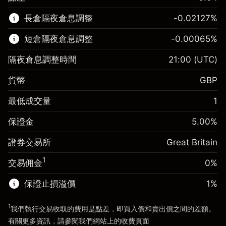
該金融市場可進行差價合約交易。
長倉隔夜倉息調整
-0.02127
%
了解更多：
短倉隔夜倉息調整
-0.00065
%
差價合約
隔夜倉息調整時間
21:00
(UTC)
貨幣
GBP
保證金。您的投資
£1,000.00
最低成交量
1
-0.021271
保證金。您的投資
£1,000.00
隔夜倉息
%
保證金
5.00
%
來自頭寸全值的費用
-0.000647
(-£4.25)
隔夜倉息
%
證券交易所
Great Britain
使用杠杆的交易規模（大約值）
來自頭寸全值的費用
£20,000.00
(-£0.13)
來自杠杆的資金 - 美元（大約值）
£19,000.00
1
交易佣金
0%
使用杠杆的交易規模（大約值）
£20,000.00
來自杠杆的資金 - 美元（大約值）
£19,000.00
保證止損溢價
1
%
前往平台
1
我們執行交易收取的費用是點差，即買入價和賣出價之間的差額。
前往平台
有關更多資訊，請參閱我們網站上的
收費
頁面