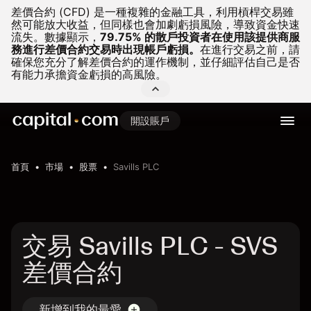
差價合約 (CFD) 是一種複雜的金融工具，利用槓桿交易雖
然可能放大收益，但同樣也會加劇虧損風險，導致資金快速
流失。
數據顯示，
79.75% 的散戶投資者在使用該提供商服
務進行差價合約交易時出現帳戶虧損。
在進行交易之前，請
確保您充分了解差價合約的運作機制，並仔細評估自己是否
有能力承擔資金虧損的高風險。
開設賬戶
首頁
市場
股票
Savills PLC
交易 Savills PLC - SVS
差價合約
新增到我的最愛