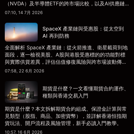
（NVDA）及半導體ETF的跨市場比較，以及AI供應鏈
配置框架，適合香港及亞洲投資者參考。
07:10, 14 7月 2026
SpaceX 產業鏈與受惠股：從太空到
AI 再到防務
全面解析 SpaceX 產業鏈：從火箭推進、衛星載荷到地
面段，逐一檢視美股、A股與港股受惠標的的功能對標
與實際供貨差異，評估估值修復風險與跨市場波動傳
導。
07:58, 22 6月 2026
期貨是什麼？一文看懂期貨合約運作、
種類與香港交易入門
期貨是什麼？本文拆解期貨合約組成、保證金計算與常
見類型（股指、商品、加密貨幣），並詳解香港恒指期
貨玩法、開戶流程及風險管理，新手必讀入門教學。
10:57, 16 6月 2026