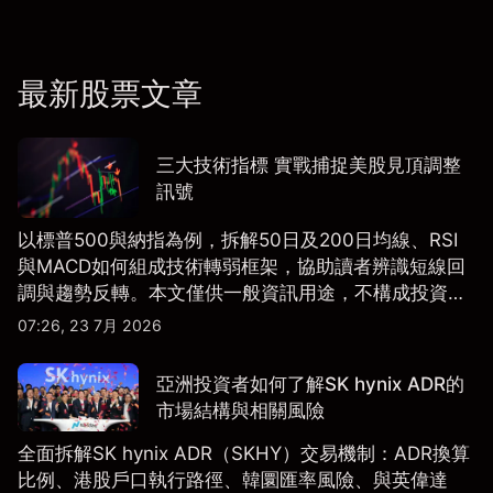
最新股票文章
三大技術指標 實戰捕捉美股見頂調整
訊號
以標普500與納指為例，拆解50日及200日均線、RSI
與MACD如何組成技術轉弱框架，協助讀者辨識短線回
調與趨勢反轉。本文僅供一般資訊用途，不構成投資研
究、投資建議或任何交易推薦。
07:26, 23 7月 2026
亞洲投資者如何了解SK hynix ADR的
市場結構與相關風險
全面拆解SK hynix ADR（SKHY）交易機制：ADR換算
比例、港股戶口執行路徑、韓圜匯率風險、與英偉達