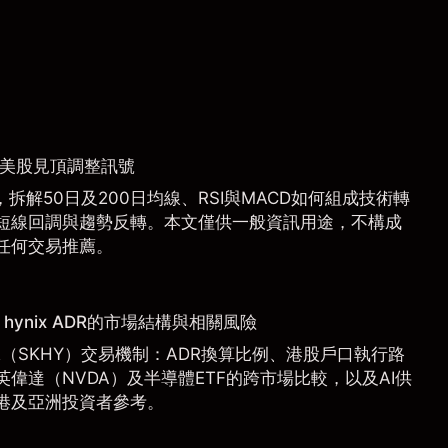
捉美股見頂調整訊號
拆解50日及200日均線、RSI與MACD如何組成技術轉
短線回調與趨勢反轉。本文僅供一般資訊用途，不構成
任何交易推薦。
hynix ADR的市場結構與相關風險
 ADR（SKHY）交易機制：ADR換算比例、港股戶口執行路
偉達（NVDA）及半導體ETF的跨市場比較，以及AI供
港及亞洲投資者參考。