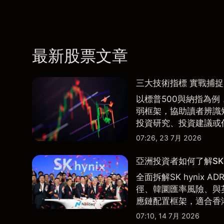
最新股票文章
三大技術指標 實戰捕
以標普500與納指為例，
弱框架，協助讀者辨識
投資研究、投資建議或
07:26, 23 7月 2026
亞洲投資者如何了解SK 
全面拆解SK hynix
徑、韓圜匯率風險、與英
應鏈配置框架，適合香
07:10, 14 7月 2026