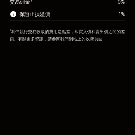
交易佣金
0%
前往平台
保證止損溢價
1
%
前往平台
1
我們執行交易收取的費用是點差，即買入價和賣出價之間的差
額。有關更多資訊，請參閱我們網站上的
收費
頁面
「服務費用」