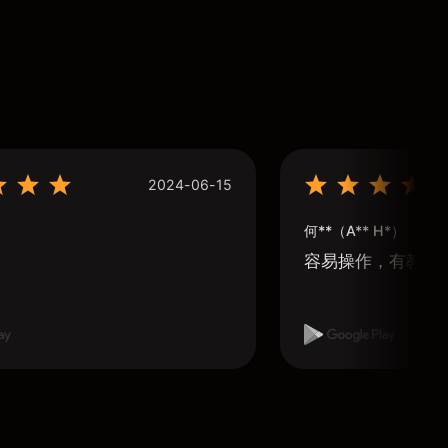
2024-06-15
何**（A** H*）
容易操作，有教學