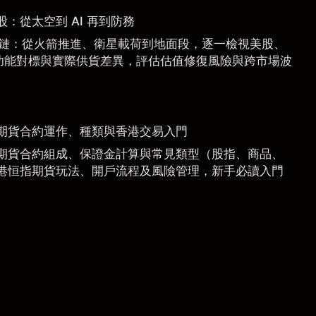
惠股：從太空到 AI 再到防務
 產業鏈：從火箭推進、衛星載荷到地面段，逐一檢視美股、
功能對標與實際供貨差異，評估估值修復風險與跨市場波
期貨合約運作、種類與香港交易入門
期貨合約組成、保證金計算與常見類型（股指、商品、
港恒指期貨玩法、開戶流程及風險管理，新手必讀入門