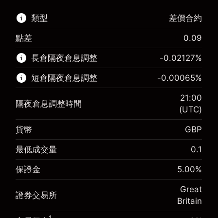
類型
差價合約
點差
0.09
該金融市場可進行差價合約交易。
長倉隔夜倉息調整
-0.02127
%
了解更多：
短倉隔夜倉息調整
-0.00065
%
差價合約
21:00
隔夜倉息調整時間
(UTC)
貨幣
GBP
保證金。您的投資
£1,000.00
-0.021271
最低成交量
0.1
保證金。您的投資
£1,000.00
隔夜倉息
%
來自頭寸全值的費用
-0.000647
(-£4.25)
保證金
5.00
%
隔夜倉息
%
使用杠杆的交易規模（大約值）
來自頭寸全值的費用
£20,000.00
(-£0.13)
Great
來自杠杆的資金 - 美元（大約值）
£19,000.00
證券交易所
Britain
使用杠杆的交易規模（大約值）
£20,000.00
來自杠杆的資金 - 美元（大約值）
£19,000.00
1