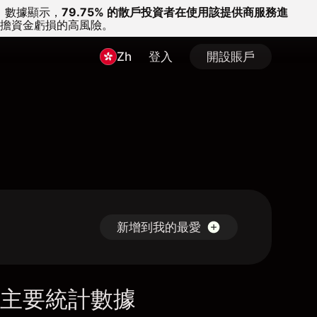
。
數據顯示，
79.75% 的散戶投資者在使用該提供商服務進
擔資金虧損的高風險。
Zh
登入
開設賬戶
新增到我的最愛
主要統計數據