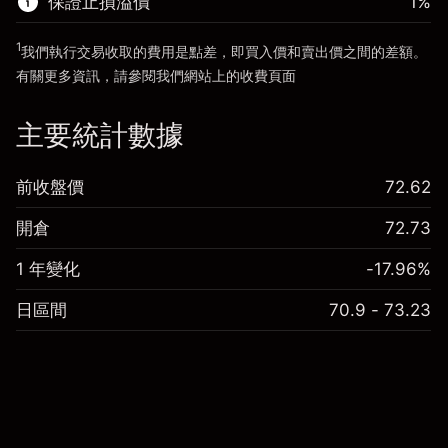
保證止損溢價
1
%
前往平台
1
我們執行交易收取的費用是點差，即買入價和賣出價之間的差額。
有關更多資訊，請參閱我們網站上的
收費
頁面
「服務費用」
主要統計數據
前收盤價
72.62
開倉
72.73
1 年變化
-17.96%
日區間
70.9 - 73.23