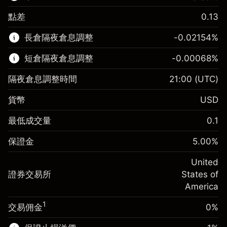
點差
0.13
該金融市場可進行差價合約交易。
長倉隔夜倉息調整
-0.02154
%
了解更多：
短倉隔夜倉息調整
-0.00068
%
差價合約
隔夜倉息調整時間
21:00
(UTC)
貨幣
USD
保證金。您的投資
$1,000.00
最低成交量
0.1
-0.02154
保證金。您的投資
$1,000.00
隔夜倉息
%
保證金
5.00
%
來自頭寸全值的費用
-0.000682
(-$4.31)
隔夜倉息
%
United
使用杠杆的交易規模（大約值）
來自頭寸全值的費用
$20,000.00
(-$0.14)
證券交易所
States of
來自杠杆的資金 - 美元（大約值）
$19,000.00
America
使用杠杆的交易規模（大約值）
$20,000.00
來自杠杆的資金 - 美元（大約值）
$19,000.00
1
交易佣金
0%
前往平台