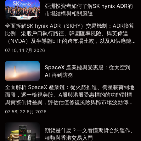
亞洲投資者如何了解SK hynix ADR的
市場結構與相關風險
全面拆解SK hynix ADR（SKHY）交易機制：ADR換算
比例、港股戶口執行路徑、韓圜匯率風險、與英偉達
（NVDA）及半導體ETF的跨市場比較，以及AI供應鏈
配置框架，適合香港及亞洲投資者參考。
07:10, 14 7月 2026
SpaceX 產業鏈與受惠股：從太空到
AI 再到防務
全面解析 SpaceX 產業鏈：從火箭推進、衛星載荷到地
面段，逐一檢視美股、A股與港股受惠標的的功能對標
與實際供貨差異，評估估值修復風險與跨市場波動傳
導。
07:58, 22 6月 2026
期貨是什麼？一文看懂期貨合約運作、
種類與香港交易入門