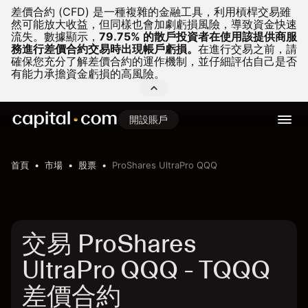
差價合約 (CFD) 是一種複雜的金融工具，利用槓桿交易雖
然可能放大收益，但同樣也會加劇虧損風險，導致資金快速
流失。
數據顯示，
79.75% 的散戶投資者在使用該提供商服
務進行差價合約交易時出現帳戶虧損。
在進行交易之前，請
確保您充分了解差價合約的運作機制，並仔細評估自己是否
有能力承擔資金虧損的高風險。
開設賬戶
首頁
市場
股票
ProShares UltraPro QQQ
交易 ProShares
UltraPro QQQ - TQQQ
差價合約