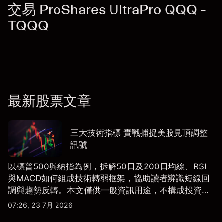
交易 ProShares UltraPro QQQ -
TQQQ
最新股票文章
三大技術指標 實戰捕捉美股見頂調整
訊號
以標普500與納指為例，拆解50日及200日均線、RSI
與MACD如何組成技術轉弱框架，協助讀者辨識短線回
調與趨勢反轉。本文僅供一般資訊用途，不構成投資研
究、投資建議或任何交易推薦。
07:26, 23 7月 2026