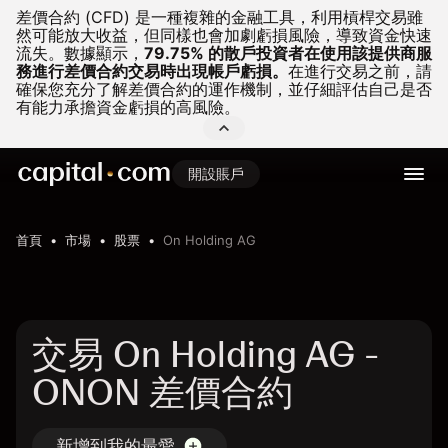
差價合約 (CFD) 是一種複雜的金融工具，利用槓桿交易雖
然可能放大收益，但同樣也會加劇虧損風險，導致資金快速
流失。
數據顯示，
79.75% 的散戶投資者在使用該提供商服
務進行差價合約交易時出現帳戶虧損。
在進行交易之前，請
確保您充分了解差價合約的運作機制，並仔細評估自己是否
有能力承擔資金虧損的高風險。
開設賬戶
首頁
市場
股票
On Holding AG
交易 On Holding AG -
ONON 差價合約
新增到我的最愛