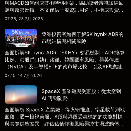
與MACD如何組成技術轉弱框架，協助讀者辨識短線回
調與趨勢反轉。本文僅供一般資訊用途，不構成投資研
究、投資建議或任何交易推薦。
07:26, 23 7月 2026
亞洲投資者如何了解SK hynix ADR的
市場結構與相關風險
全面拆解SK hynix ADR（SKHY）交易機制：ADR換算
比例、港股戶口執行路徑、韓圜匯率風險、與英偉達
（NVDA）及半導體ETF的跨市場比較，以及AI供應鏈
配置框架，適合香港及亞洲投資者參考。
07:10, 14 7月 2026
SpaceX 產業鏈與受惠股：從太空到
AI 再到防務
全面解析 SpaceX 產業鏈：從火箭推進、衛星載荷到地
面段，逐一檢視美股、A股與港股受惠標的的功能對標
與實際供貨差異，評估估值修復風險與跨市場波動傳
導。