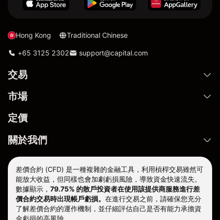
Hong Kong
Traditional Chinese
+65 3125 2302
support@capital.com
交易
市場
定價
關於我們
差價合約 (CFD) 是一種複雜的金融工具，利用槓桿交易雖然可
能放大收益，但同樣也會加劇虧損風險，導致資金快速流失。
數據顯示，
79.75% 的散戶投資者在使用該提供商服務進行差
價合約交易時出現帳戶虧損。
在進行交易之前，請確保您充分
了解差價合約的運作機制，並仔細評估自己是否有能力承擔資
金虧損的高風險。