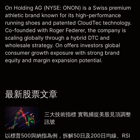
On Holding AG (NYSE: ONON) is a Swiss premium
athletic brand known for its high-performance
running shoes and patented CloudTec technology.
Co-founded with Roger Federer, the company is
scaling globally through a hybrid DTC and
wholesale strategy. On offers investors global
consumer growth exposure with strong brand
equity and margin expansion potential.
最新股票文章
三大技術指標 實戰捕捉美股見頂調整
訊號
以標普500與納指為例，拆解50日及200日均線、RSI