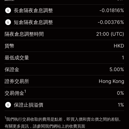
該金融市場可進行差價合約交易。
長倉隔夜倉息調整
-0.01816
%
了解更多：
短倉隔夜倉息調整
-0.00376
%
差價合約
隔夜倉息調整時間
21:00
(UTC)
貨幣
HKD
保證金。您的投資
HK$1,000.00
最低成交量
1
隔夜倉息
-0.018156
%
保證金。您的投資
HK$1,000.00
來自頭寸全值的費用
(-HK$3.63)
保證金
5.00
%
隔夜倉息
-0.003762
%
使用杠杆的交易規模（大約值）
HK$20,000.00
來自頭寸全值的費用
(-HK$0.75)
證券交易所
Hong Kong
來自杠杆的資金 - 美元（大約值）
使用杠杆的交易規模（大約值）
HK$20,000.00
HK$19,000.00
1
交易佣金
0%
來自杠杆的資金 - 美元（大約值）
HK$19,000.00
保證止損溢價
1
%
前往平台
1
我們執行交易收取的費用是點差，即買入價和賣出價之間的差額。
前往平台
有關更多資訊，請參閱我們網站上的
收費
頁面