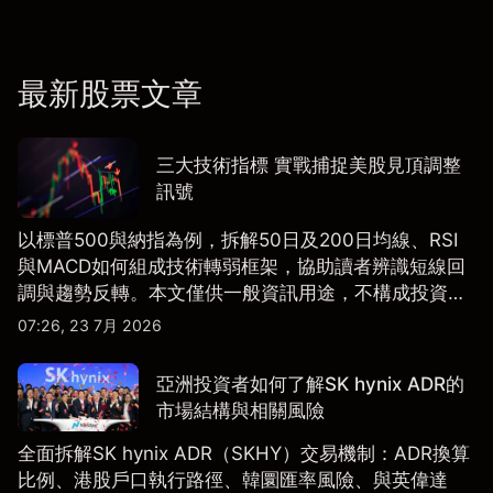
最新股票文章
三大技術指標 實戰捕捉美股見頂調整
訊號
以標普500與納指為例，拆解50日及200日均線、RSI
與MACD如何組成技術轉弱框架，協助讀者辨識短線回
調與趨勢反轉。本文僅供一般資訊用途，不構成投資研
究、投資建議或任何交易推薦。
07:26, 23 7月 2026
亞洲投資者如何了解SK hynix ADR的
市場結構與相關風險
全面拆解SK hynix ADR（SKHY）交易機制：ADR換算
比例、港股戶口執行路徑、韓圜匯率風險、與英偉達