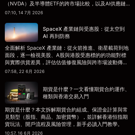
（NVDA）及半導體ETF的跨市場比較，以及AI供應鏈
配置框架，適合香港及亞洲投資者參考。
07:10, 14 7月 2026
SpaceX 產業鏈與受惠股：從太空到
AI 再到防務
全面解析 SpaceX 產業鏈：從火箭推進、衛星載荷到地
面段，逐一檢視美股、A股與港股受惠標的的功能對標
與實際供貨差異，評估估值修復風險與跨市場波動傳
導。
07:58, 22 6月 2026
期貨是什麼？一文看懂期貨合約運作、
種類與香港交易入門
期貨是什麼？本文拆解期貨合約組成、保證金計算與常
見類型（股指、商品、加密貨幣），並詳解香港恒指期
貨玩法、開戶流程及風險管理，新手必讀入門教學。
10:57, 16 6月 2026