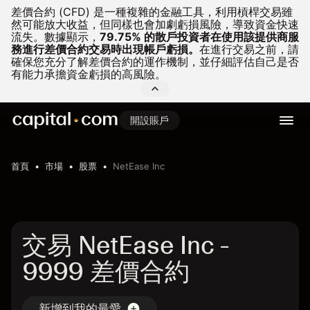
差價合約 (CFD) 是一種複雜的金融工具，利用槓桿交易雖
然可能放大收益，但同樣也會加劇虧損風險，導致資金快速
流失。
數據顯示，
79.75% 的散戶投資者在使用該提供商服
務進行差價合約交易時出現帳戶虧損。
在進行交易之前，請
確保您充分了解差價合約的運作機制，並仔細評估自己是否
有能力承擔資金虧損的高風險。
開設賬戶
首頁
市場
股票
NetEase Inc
交易 NetEase Inc -
9999 差價合約
新增到我的最愛