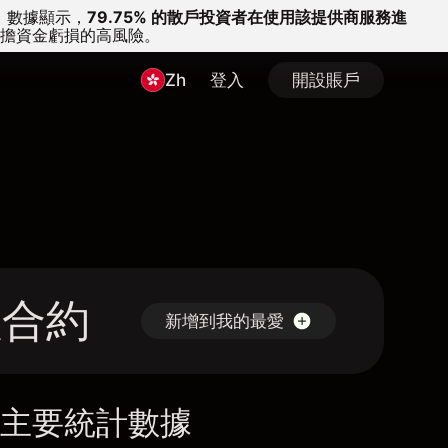
。
數據顯示，
79.75% 的散戶投資者在使用該提供商服務進
擔資金虧損的高風險。
Zh
登入
開設賬戶
差價合約
新增到我的最愛
主要統計數據