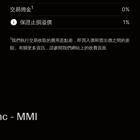
前往平台
1
交易佣金
0%
前往平台
保證止損溢價
1
%
1
我們執行交易收取的費用是點差，即買入價和賣出價之間的差
額。有關更多資訊，請參閱我們網站上的
收費
頁面
「服務費用」
nc - MMI