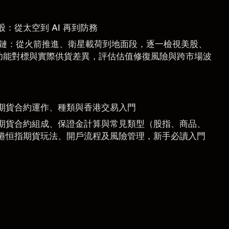
惠股：從太空到 AI 再到防務
 產業鏈：從火箭推進、衛星載荷到地面段，逐一檢視美股、
功能對標與實際供貨差異，評估估值修復風險與跨市場波
期貨合約運作、種類與香港交易入門
期貨合約組成、保證金計算與常見類型（股指、商品、
港恒指期貨玩法、開戶流程及風險管理，新手必讀入門