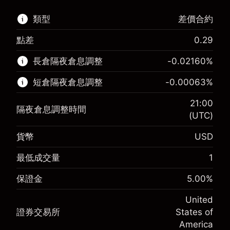
類型
差價合約
點差
0.29
該金融市場可進行差價合約交易。
長倉隔夜倉息調整
-0.02160
%
了解更多：
短倉隔夜倉息調整
-0.00063
%
差價合約
21:00
隔夜倉息調整時間
(UTC)
貨幣
USD
保證金。您的投資
$1,000.00
-0.021596
最低成交量
1
保證金。您的投資
$1,000.00
隔夜倉息
%
來自頭寸全值的費用
-0.000626
(-$4.32)
保證金
5.00
%
隔夜倉息
%
使用杠杆的交易規模（大約值）
來自頭寸全值的費用
$20,000.00
(-$0.13)
United
來自杠杆的資金 - 美元（大約值）
$19,000.00
證券交易所
States of
使用杠杆的交易規模（大約值）
$20,000.00
America
來自杠杆的資金 - 美元（大約值）
$19,000.00