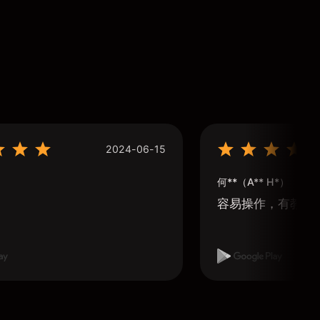
2024-06-15
何**（A** H*）
容易操作，有教學