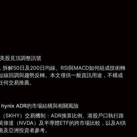
捉美股見頂調整訊號
拆解50日及200日均線、RSI與MACD如何組成技術轉
短線回調與趨勢反轉。本文僅供一般資訊用途，不構成
任何交易推薦。
hynix ADR的市場結構與相關風險
 ADR（SKHY）交易機制：ADR換算比例、港股戶口執行路
偉達（NVDA）及半導體ETF的跨市場比較，以及AI供
港及亞洲投資者參考。