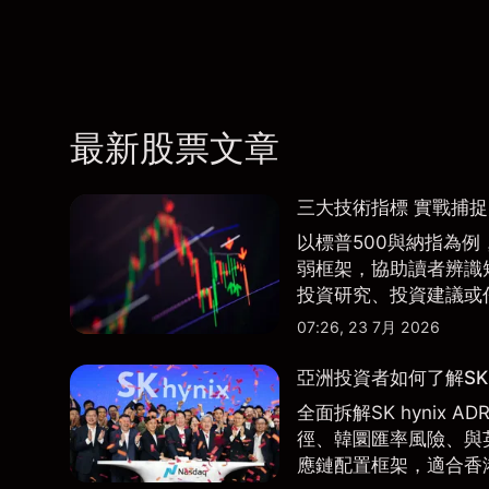
最新股票文章
三大技術指標 實戰捕
以標普500與納指為例，
弱框架，協助讀者辨識
投資研究、投資建議或
07:26, 23 7月 2026
亞洲投資者如何了解SK 
全面拆解SK hynix
徑、韓圜匯率風險、與英
應鏈配置框架，適合香