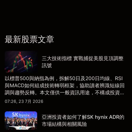
最新股票文章
三大技術指標 實戰捕捉美股見頂調整
訊號
以標普500與納指為例，拆解50日及200日均線、RSI
與MACD如何組成技術轉弱框架，協助讀者辨識短線回
調與趨勢反轉。本文僅供一般資訊用途，不構成投資研
究、投資建議或任何交易推薦。
07:26, 23 7月 2026
亞洲投資者如何了解SK hynix ADR的
市場結構與相關風險