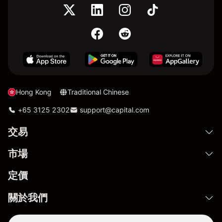
Hong Kong
Traditional Chinese
+65 3125 2302
support@capital.com
交易
市場
定價
關於我們