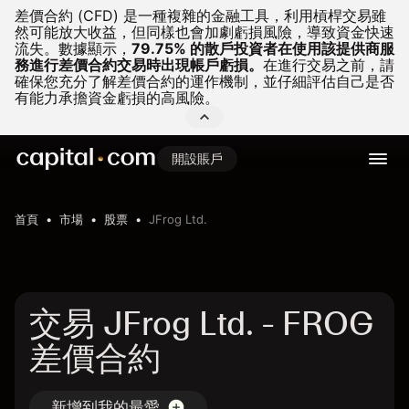
差價合約 (CFD) 是一種複雜的金融工具，利用槓桿交易雖
然可能放大收益，但同樣也會加劇虧損風險，導致資金快速
流失。
數據顯示，
79.75% 的散戶投資者在使用該提供商服
務進行差價合約交易時出現帳戶虧損。
在進行交易之前，請
確保您充分了解差價合約的運作機制，並仔細評估自己是否
有能力承擔資金虧損的高風險。
開設賬戶
首頁
市場
股票
JFrog Ltd.
交易 JFrog Ltd. - FROG
差價合約
新增到我的最愛