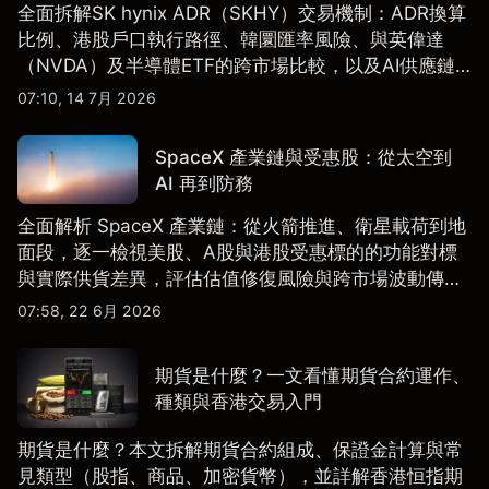
全面拆解SK hynix ADR（SKHY）交易機制：ADR換算
比例、港股戶口執行路徑、韓圜匯率風險、與英偉達
（NVDA）及半導體ETF的跨市場比較，以及AI供應鏈
配置框架，適合香港及亞洲投資者參考。
07:10, 14 7月 2026
SpaceX 產業鏈與受惠股：從太空到
AI 再到防務
全面解析 SpaceX 產業鏈：從火箭推進、衛星載荷到地
面段，逐一檢視美股、A股與港股受惠標的的功能對標
與實際供貨差異，評估估值修復風險與跨市場波動傳
導。
07:58, 22 6月 2026
期貨是什麼？一文看懂期貨合約運作、
種類與香港交易入門
期貨是什麼？本文拆解期貨合約組成、保證金計算與常
見類型（股指、商品、加密貨幣），並詳解香港恒指期