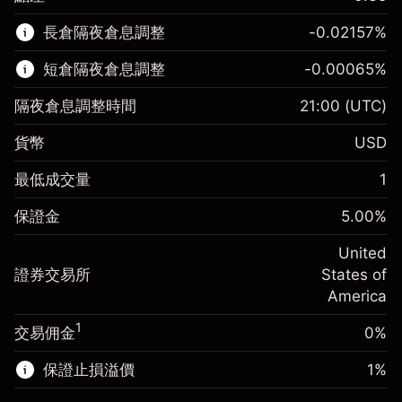
該金融市場可進行差價合約交易。
長倉隔夜倉息調整
-0.02157
%
了解更多：
短倉隔夜倉息調整
-0.00065
%
差價合約
隔夜倉息調整時間
21:00
(UTC)
貨幣
USD
保證金。您的投資
$1,000.00
最低成交量
1
-0.021568
保證金。您的投資
$1,000.00
隔夜倉息
%
保證金
5.00
%
來自頭寸全值的費用
-0.000654
(-$4.31)
隔夜倉息
%
United
使用杠杆的交易規模（大約值）
來自頭寸全值的費用
$20,000.00
(-$0.13)
證券交易所
States of
來自杠杆的資金 - 美元（大約值）
$19,000.00
America
使用杠杆的交易規模（大約值）
$20,000.00
來自杠杆的資金 - 美元（大約值）
$19,000.00
1
交易佣金
0%
前往平台
保證止損溢價
1
%
前往平台