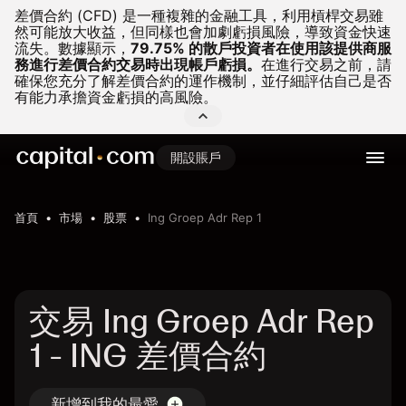
差價合約 (CFD) 是一種複雜的金融工具，利用槓桿交易雖
然可能放大收益，但同樣也會加劇虧損風險，導致資金快速
流失。
數據顯示，
79.75% 的散戶投資者在使用該提供商服
務進行差價合約交易時出現帳戶虧損。
在進行交易之前，請
確保您充分了解差價合約的運作機制，並仔細評估自己是否
有能力承擔資金虧損的高風險。
開設賬戶
首頁
市場
股票
Ing Groep Adr Rep 1
交易 Ing Groep Adr Rep
1 - ING 差價合約
新增到我的最愛