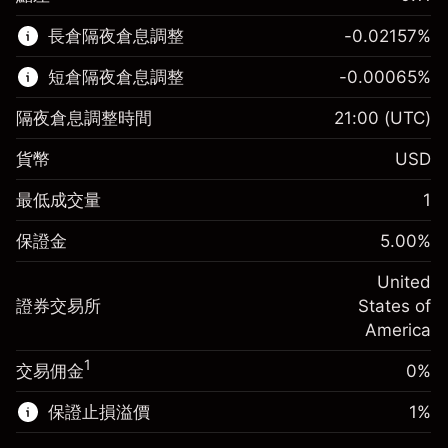
該金融市場可進行差價合約交易。
長倉隔夜倉息調整
-0.02157
%
了解更多：
短倉隔夜倉息調整
-0.00065
%
差價合約
隔夜倉息調整時間
21:00
(UTC)
貨幣
USD
保證金。您的投資
$1,000.00
最低成交量
1
-0.021568
保證金。您的投資
$1,000.00
隔夜倉息
%
保證金
5.00
%
來自頭寸全值的費用
-0.000654
(-$4.31)
隔夜倉息
%
United
使用杠杆的交易規模（大約值）
來自頭寸全值的費用
$20,000.00
(-$0.13)
證券交易所
States of
來自杠杆的資金 - 美元（大約值）
$19,000.00
America
使用杠杆的交易規模（大約值）
$20,000.00
來自杠杆的資金 - 美元（大約值）
$19,000.00
1
交易佣金
0%
前往平台
保證止損溢價
1
%
前往平台