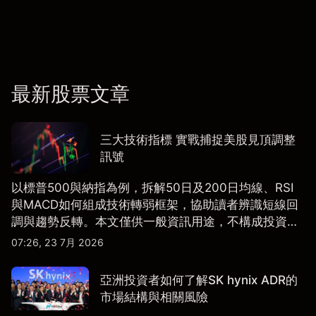
最新股票文章
三大技術指標 實戰捕捉美股見頂調整
訊號
以標普500與納指為例，拆解50日及200日均線、RSI
與MACD如何組成技術轉弱框架，協助讀者辨識短線回
調與趨勢反轉。本文僅供一般資訊用途，不構成投資研
究、投資建議或任何交易推薦。
07:26, 23 7月 2026
亞洲投資者如何了解SK hynix ADR的
市場結構與相關風險