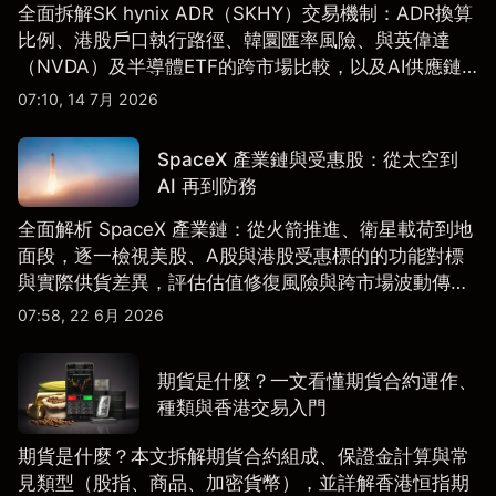
全面拆解SK hynix ADR（SKHY）交易機制：ADR換算
比例、港股戶口執行路徑、韓圜匯率風險、與英偉達
（NVDA）及半導體ETF的跨市場比較，以及AI供應鏈
配置框架，適合香港及亞洲投資者參考。
07:10, 14 7月 2026
SpaceX 產業鏈與受惠股：從太空到
AI 再到防務
全面解析 SpaceX 產業鏈：從火箭推進、衛星載荷到地
面段，逐一檢視美股、A股與港股受惠標的的功能對標
與實際供貨差異，評估估值修復風險與跨市場波動傳
導。
07:58, 22 6月 2026
期貨是什麼？一文看懂期貨合約運作、
種類與香港交易入門
期貨是什麼？本文拆解期貨合約組成、保證金計算與常
見類型（股指、商品、加密貨幣），並詳解香港恒指期