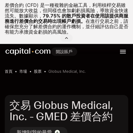
差價合約 (CFD) 是一種複雜的金融工具，利用槓桿交易雖
然可能放大收益，但同樣也會加劇虧損風險，導致資金快速
流失。
數據顯示，
79.75% 的散戶投資者在使用該提供商服
務進行差價合約交易時出現帳戶虧損。
在進行交易之前，請
確保您充分了解差價合約的運作機制，並仔細評估自己是否
有能力承擔資金虧損的高風險。
開設賬戶
首頁
市場
股票
Globus Medical, Inc.
交易 Globus Medical,
Inc. - GMED 差價合約
新增到我的最愛