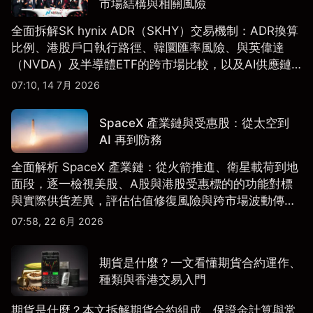
市場結構與相關風險
全面拆解SK hynix ADR（SKHY）交易機制：ADR換算
比例、港股戶口執行路徑、韓圜匯率風險、與英偉達
（NVDA）及半導體ETF的跨市場比較，以及AI供應鏈
配置框架，適合香港及亞洲投資者參考。
07:10, 14 7月 2026
SpaceX 產業鏈與受惠股：從太空到
AI 再到防務
全面解析 SpaceX 產業鏈：從火箭推進、衛星載荷到地
面段，逐一檢視美股、A股與港股受惠標的的功能對標
與實際供貨差異，評估估值修復風險與跨市場波動傳
導。
07:58, 22 6月 2026
期貨是什麼？一文看懂期貨合約運作、
種類與香港交易入門
期貨是什麼？本文拆解期貨合約組成、保證金計算與常