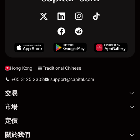
Hong Kong
Traditional Chinese
+65 3125 2302
support@capital.com
交易
市場
定價
關於我們