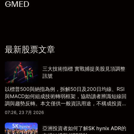
GMED
最新股票文章
三大技術指標 實戰捕捉美股見頂調整
訊號
以標普500與納指為例，拆解50日及200日均線、RSI
與MACD如何組成技術轉弱框架，協助讀者辨識短線回
調與趨勢反轉。本文僅供一般資訊用途，不構成投資研
究、投資建議或任何交易推薦。
07:26, 23 7月 2026
亞洲投資者如何了解SK hynix ADR的