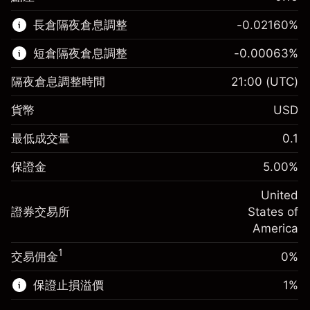
該金融市場可進行差價合約交易。
長倉隔夜倉息調整
-0.02160
%
了解更多：
短倉隔夜倉息調整
-0.00063
%
差價合約
隔夜倉息調整時間
21:00
(UTC)
貨幣
USD
保證金。您的投資
$1,000.00
最低成交量
0.1
-0.021596
保證金。您的投資
$1,000.00
隔夜倉息
%
保證金
5.00
%
來自頭寸全值的費用
-0.000626
(-$4.32)
隔夜倉息
%
United
使用杠杆的交易規模（大約值）
來自頭寸全值的費用
$20,000.00
(-$0.13)
證券交易所
States of
來自杠杆的資金 - 美元（大約值）
$19,000.00
America
使用杠杆的交易規模（大約值）
$20,000.00
來自杠杆的資金 - 美元（大約值）
$19,000.00
1
交易佣金
0%
前往平台
保證止損溢價
1
%
前往平台