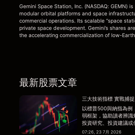
Gemini Space Station, Inc. (NASDAQ: GEMN) is
modular orbital platforms and space infrastruct
commercial operations. Its scalable “space statio
private space development. Gemini’s shares are
the accelerating commercialization of low-Earth 
最新股票文章
三大技術指標 實戰捕
以標普500與納指為例，
弱框架，協助讀者辨識
投資研究、投資建議或
07:26, 23 7月 2026