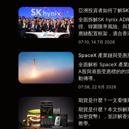
亞洲投資者如何了解SK 
全面拆解SK hynix
徑、韓圜匯率風險、與英
應鏈配置框架，適合香
07:10, 14 7月 2026
SpaceX 產業鏈與受
全面解析 SpaceX
A股與港股受惠標的的
動傳導。
07:58, 22 6月 2026
期貨是什麼？一文看懂
期貨是什麼？本文拆解
加密貨幣），並詳解香
教學。