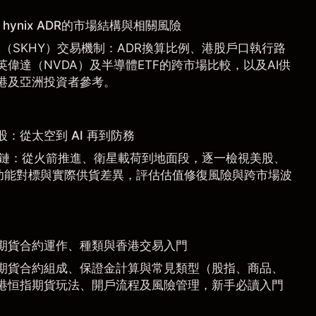
hynix ADR的市場結構與相關風險
 ADR（SKHY）交易機制：ADR換算比例、港股戶口執行路
偉達（NVDA）及半導體ETF的跨市場比較，以及AI供
港及亞洲投資者參考。
惠股：從太空到 AI 再到防務
 產業鏈：從火箭推進、衛星載荷到地面段，逐一檢視美股、
功能對標與實際供貨差異，評估估值修復風險與跨市場波
期貨合約運作、種類與香港交易入門
期貨合約組成、保證金計算與常見類型（股指、商品、
港恒指期貨玩法、開戶流程及風險管理，新手必讀入門