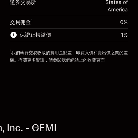
證券交易所
States of
使用杠杆的交易規模（大約值）
$20,000.00
America
來自杠杆的資金 - 美元（大約值）
$19,000.00
前往平台
1
交易佣金
0%
前往平台
保證止損溢價
1
%
1
我們執行交易收取的費用是點差，即買入價和賣出價之間的差
額。有關更多資訊，請參閱我們網站上的
收費
頁面
「服務費用」
 Inc. - GEMI