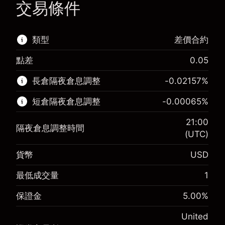
交易條件
類型
差價合約
點差
0.05
該金融市場可進行差價合約交易。
長倉隔夜倉息調整
-0.02157
%
了解更多：
短倉隔夜倉息調整
-0.00065
%
差價合約
21:00
隔夜倉息調整時間
(UTC)
貨幣
USD
保證金。您的投資
$1,000.00
-0.021568
最低成交量
1
保證金。您的投資
$1,000.00
隔夜倉息
%
來自頭寸全值的費用
-0.000654
(-$4.31)
保證金
5.00
%
隔夜倉息
%
使用杠杆的交易規模（大約值）
來自頭寸全值的費用
$20,000.00
(-$0.13)
United
來自杠杆的資金 - 美元（大約值）
$19,000.00