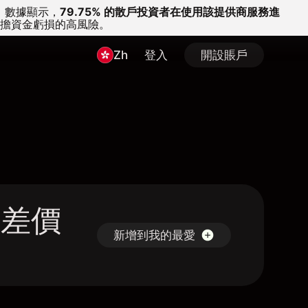
。
數據顯示，
79.75% 的散戶投資者在使用該提供商服務進
擔資金虧損的高風險。
Zh
登入
開設賬戶
I 差價
新增到我的最愛