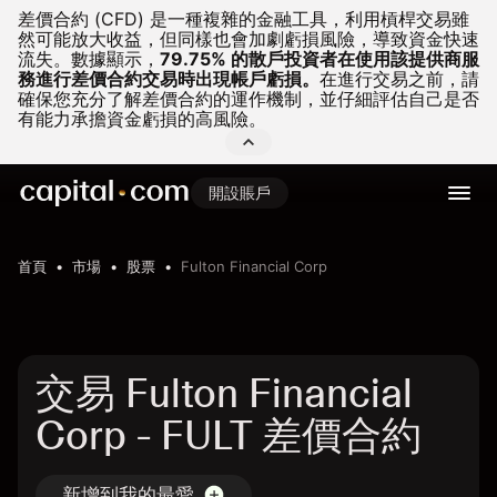
差價合約 (CFD) 是一種複雜的金融工具，利用槓桿交易雖
然可能放大收益，但同樣也會加劇虧損風險，導致資金快速
流失。
數據顯示，
79.75% 的散戶投資者在使用該提供商服
務進行差價合約交易時出現帳戶虧損。
在進行交易之前，請
確保您充分了解差價合約的運作機制，並仔細評估自己是否
有能力承擔資金虧損的高風險。
開設賬戶
首頁
市場
股票
Fulton Financial Corp
交易 Fulton Financial
Corp - FULT 差價合約
新增到我的最愛