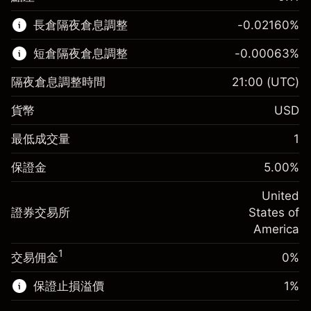
該金融市場可進行差價合約交易。
長倉隔夜倉息調整
-0.02160
%
了解更多：
短倉隔夜倉息調整
-0.00063
%
差價合約
隔夜倉息調整時間
21:00
(UTC)
貨幣
USD
保證金。您的投資
$1,000.00
最低成交量
1
-0.021596
保證金。您的投資
$1,000.00
隔夜倉息
%
保證金
5.00
%
來自頭寸全值的費用
-0.000626
(-$4.32)
隔夜倉息
%
United
使用杠杆的交易規模（大約值）
來自頭寸全值的費用
$20,000.00
(-$0.13)
證券交易所
States of
來自杠杆的資金 - 美元（大約值）
$19,000.00
America
使用杠杆的交易規模（大約值）
$20,000.00
來自杠杆的資金 - 美元（大約值）
$19,000.00
1
交易佣金
0%
前往平台
保證止損溢價
1
%
前往平台