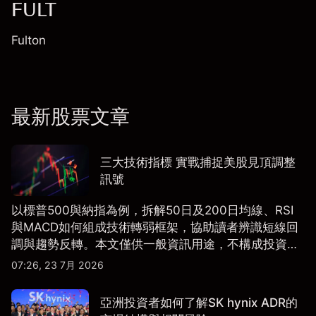
FULT
Fulton
最新股票文章
三大技術指標 實戰捕捉美股見頂調整
訊號
以標普500與納指為例，拆解50日及200日均線、RSI
與MACD如何組成技術轉弱框架，協助讀者辨識短線回
調與趨勢反轉。本文僅供一般資訊用途，不構成投資研
究、投資建議或任何交易推薦。
07:26, 23 7月 2026
亞洲投資者如何了解SK hynix ADR的