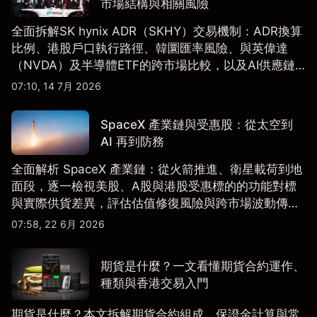
市場結構與相關風險
全面拆解SK hynix ADR（SKHY）交易機制：ADR換算
比例、港股戶口執行路徑、韓圜匯率風險、與英偉達
（NVDA）及半導體ETF的跨市場比較，以及AI供應鏈
配置框架，適合香港及亞洲投資者參考。
07:10, 14 7月 2026
SpaceX 產業鏈與受惠股：從太空到
AI 再到防務
全面解析 SpaceX 產業鏈：從火箭推進、衛星載荷到地
面段，逐一檢視美股、A股與港股受惠標的的功能對標
與實際供貨差異，評估估值修復風險與跨市場波動傳
導。
07:58, 22 6月 2026
期貨是什麼？一文看懂期貨合約運作、
種類與香港交易入門
期貨是什麼？本文拆解期貨合約組成、保證金計算與常