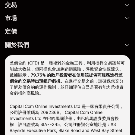
交易
市場
定價
關於我們
差價合約 (CFD) 是一種複雜的金融工具，利用槓桿交易雖然可
能放大收益，但同樣也會加劇虧損風險，導致資金快速流失。
數據顯示，
79.75% 的散戶投資者在使用該提供商服務進行差
價合約交易時出現帳戶虧損。
在進行交易之前，請確保您充分
了解差價合約的運作機制，並仔細評估自己是否有能力承擔資
金虧損的高風險。
Capital Com Online Investments Ltd 是一家有限責任公司，
公司註冊號碼為 209236B。 Capital Com Online
Investments Ltd 在巴哈馬國註冊，由巴哈馬證券委員會授
權，許可證號為 SIA-F245。公司註冊辦公室地址是：#3
Bayside Executive Park, Blake Road and West Bay Street,