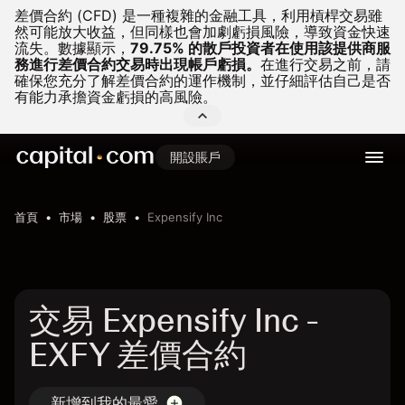
差價合約 (CFD) 是一種複雜的金融工具，利用槓桿交易雖
然可能放大收益，但同樣也會加劇虧損風險，導致資金快速
流失。
數據顯示，
79.75% 的散戶投資者在使用該提供商服
務進行差價合約交易時出現帳戶虧損。
在進行交易之前，請
確保您充分了解差價合約的運作機制，並仔細評估自己是否
有能力承擔資金虧損的高風險。
開設賬戶
首頁
市場
股票
Expensify Inc
交易 Expensify Inc -
EXFY 差價合約
新增到我的最愛