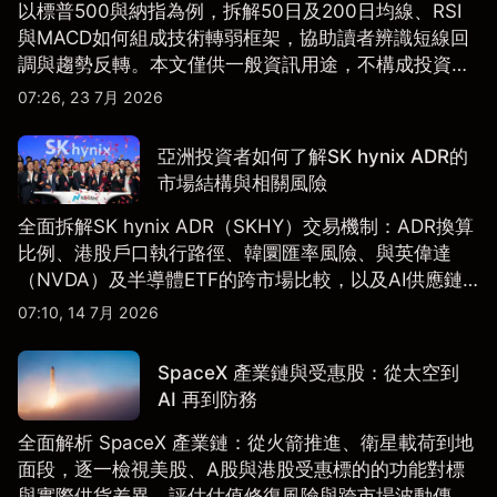
以標普500與納指為例，拆解50日及200日均線、RSI
與MACD如何組成技術轉弱框架，協助讀者辨識短線回
調與趨勢反轉。本文僅供一般資訊用途，不構成投資研
究、投資建議或任何交易推薦。
07:26, 23 7月 2026
亞洲投資者如何了解SK hynix ADR的
市場結構與相關風險
全面拆解SK hynix ADR（SKHY）交易機制：ADR換算
比例、港股戶口執行路徑、韓圜匯率風險、與英偉達
（NVDA）及半導體ETF的跨市場比較，以及AI供應鏈
配置框架，適合香港及亞洲投資者參考。
07:10, 14 7月 2026
SpaceX 產業鏈與受惠股：從太空到
AI 再到防務
全面解析 SpaceX 產業鏈：從火箭推進、衛星載荷到地
面段，逐一檢視美股、A股與港股受惠標的的功能對標
與實際供貨差異，評估估值修復風險與跨市場波動傳