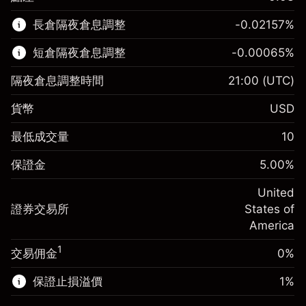
該金融市場可進行差價合約交易。
長倉隔夜倉息調整
-0.02157
%
了解更多：
短倉隔夜倉息調整
-0.00065
%
差價合約
隔夜倉息調整時間
21:00
(UTC)
貨幣
USD
保證金。您的投資
$1,000.00
最低成交量
10
-0.021568
保證金。您的投資
$1,000.00
隔夜倉息
%
保證金
5.00
%
來自頭寸全值的費用
-0.000654
(-$4.31)
隔夜倉息
%
United
使用杠杆的交易規模（大約值）
來自頭寸全值的費用
$20,000.00
(-$0.13)
證券交易所
States of
來自杠杆的資金 - 美元（大約值）
$19,000.00
America
使用杠杆的交易規模（大約值）
$20,000.00
來自杠杆的資金 - 美元（大約值）
$19,000.00
1
交易佣金
0%
前往平台
保證止損溢價
1
%
前往平台