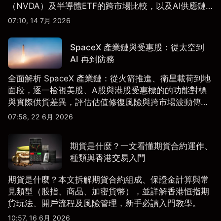
（NVDA）及半導體ETF的跨市場比較，以及AI供應鏈
配置框架，適合香港及亞洲投資者參考。
07:10, 14 7月 2026
SpaceX 產業鏈與受惠股：從太空到
AI 再到防務
全面解析 SpaceX 產業鏈：從火箭推進、衛星載荷到地
面段，逐一檢視美股、A股與港股受惠標的的功能對標
與實際供貨差異，評估估值修復風險與跨市場波動傳
導。
07:58, 22 6月 2026
期貨是什麼？一文看懂期貨合約運作、
種類與香港交易入門
期貨是什麼？本文拆解期貨合約組成、保證金計算與常
見類型（股指、商品、加密貨幣），並詳解香港恒指期
貨玩法、開戶流程及風險管理，新手必讀入門教學。
10:57, 16 6月 2026