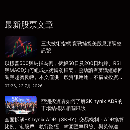
最新股票文章
三大技術指標 實戰捕捉美股見頂調整
訊號
以標普500與納指為例，拆解50日及200日均線、RSI
與MACD如何組成技術轉弱框架，協助讀者辨識短線回
調與趨勢反轉。本文僅供一般資訊用途，不構成投資研
究、投資建議或任何交易推薦。
07:26, 23 7月 2026
亞洲投資者如何了解SK hynix ADR的
市場結構與相關風險
全面拆解SK hynix ADR（SKHY）交易機制：ADR換算
比例、港股戶口執行路徑、韓圜匯率風險、與英偉達