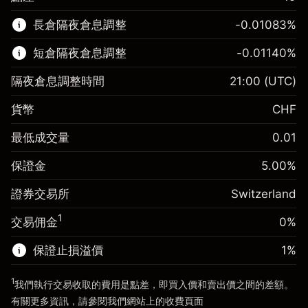
該金融市場可進行差價合約交易。
長倉隔夜倉息調整
-0.01083
%
了解更多：
短倉隔夜倉息調整
-0.01140
%
差價合約
隔夜倉息調整時間
21:00
(UTC)
貨幣
CHF
保證金。您的投資
CHF 1,000.00
最低成交量
0.01
隔夜倉息
-0.010826
%
保證金。您的投資
CHF 1,000.00
來自頭寸全值的費用
(-CHF 2.20)
保證金
5.00
%
隔夜倉息
-0.011396
%
使用杠杆的交易規模（大約值）
CHF 20,000.00
來自頭寸全值的費用
(-CHF 2.30)
證券交易所
Switzerland
來自杠杆的資金 - 美元（大約值）
使用杠杆的交易規模（大約值）
CHF 20,000.00
CHF 19,000.00
1
交易佣金
0%
來自杠杆的資金 - 美元（大約值）
CHF 19,000.00
保證止損溢價
1
%
前往平台
1
我們執行交易收取的費用是點差，即買入價和賣出價之間的差額。
前往平台
有關更多資訊，請參閱我們網站上的
收費
頁面