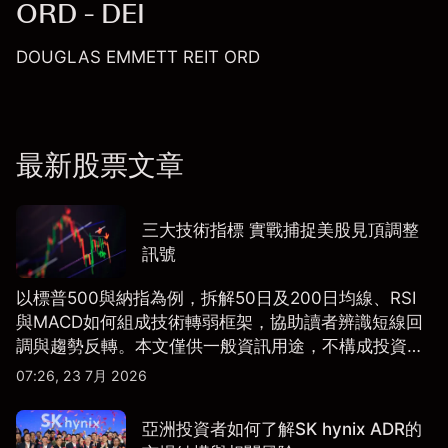
ORD - DEI
DOUGLAS EMMETT REIT ORD
最新股票文章
三大技術指標 實戰捕捉美股見頂調整
訊號
以標普500與納指為例，拆解50日及200日均線、RSI
與MACD如何組成技術轉弱框架，協助讀者辨識短線回
調與趨勢反轉。本文僅供一般資訊用途，不構成投資研
究、投資建議或任何交易推薦。
07:26, 23 7月 2026
亞洲投資者如何了解SK hynix ADR的