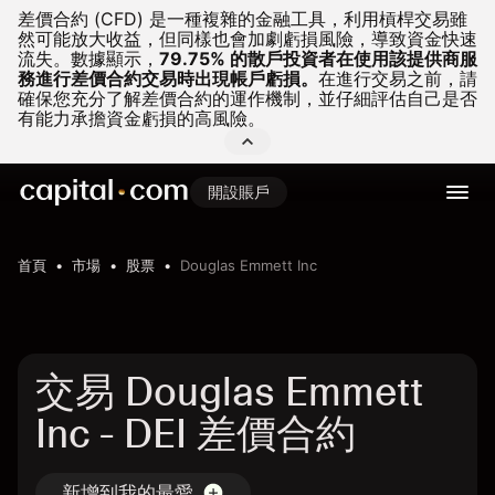
差價合約 (CFD) 是一種複雜的金融工具，利用槓桿交易雖
然可能放大收益，但同樣也會加劇虧損風險，導致資金快速
流失。
數據顯示，
79.75% 的散戶投資者在使用該提供商服
務進行差價合約交易時出現帳戶虧損。
在進行交易之前，請
確保您充分了解差價合約的運作機制，並仔細評估自己是否
有能力承擔資金虧損的高風險。
開設賬戶
首頁
市場
股票
Douglas Emmett Inc
交易 Douglas Emmett
Inc - DEI 差價合約
新增到我的最愛