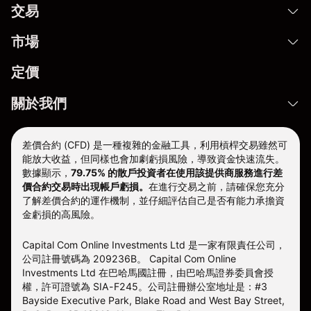
交易
市場
定價
關於我們
差價合約 (CFD) 是一種複雜的金融工具，利用槓桿交易雖然可
能放大收益，但同樣也會加劇虧損風險，導致資金快速流失。
數據顯示，
79.75% 的散戶投資者在使用該提供商服務進行差
價合約交易時出現帳戶虧損。
在進行交易之前，請確保您充分
了解差價合約的運作機制，並仔細評估自己是否有能力承擔資
金虧損的高風險。
Capital Com Online Investments Ltd 是一家有限責任公司，
公司註冊號碼為 209236B。 Capital Com Online
Investments Ltd 在巴哈馬國註冊，由巴哈馬證券委員會授
權，許可證號為 SIA-F245。公司註冊辦公室地址是：#3
Bayside Executive Park, Blake Road and West Bay Street,