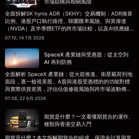
市場結構與相關風險
全面拆解SK hynix ADR（SKHY）交易機制：ADR換算
比例、港股戶口執行路徑、韓圜匯率風險、與英偉達
（NVDA）及半導體ETF的跨市場比較，以及AI供應鏈
配置框架，適合香港及亞洲投資者參考。
07:10, 14 7月 2026
SpaceX 產業鏈與受惠股：從太空到
AI 再到防務
全面解析 SpaceX 產業鏈：從火箭推進、衛星載荷到地
面段，逐一檢視美股、A股與港股受惠標的的功能對標
與實際供貨差異，評估估值修復風險與跨市場波動傳
導。
07:58, 22 6月 2026
期貨是什麼？一文看懂期貨合約運作、
種類與香港交易入門
期貨是什麼？本文拆解期貨合約組成、保證金計算與常