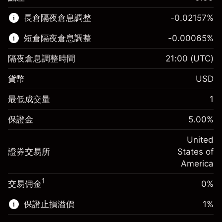
該金融市場可進行差價合約交易。
長倉隔夜倉息調整
-0.02157
%
了解更多：
短倉隔夜倉息調整
-0.00065
%
差價合約
隔夜倉息調整時間
21:00
(UTC)
貨幣
USD
保證金。您的投資
$1,000.00
最低成交量
1
-0.021568
保證金。您的投資
$1,000.00
隔夜倉息
%
保證金
5.00
%
來自頭寸全值的費用
-0.000654
(-$4.31)
隔夜倉息
%
United
使用杠杆的交易規模（大約值）
來自頭寸全值的費用
$20,000.00
(-$0.13)
證券交易所
States of
來自杠杆的資金 - 美元（大約值）
$19,000.00
America
使用杠杆的交易規模（大約值）
$20,000.00
來自杠杆的資金 - 美元（大約值）
$19,000.00
1
交易佣金
0%
前往平台
保證止損溢價
1
%
前往平台