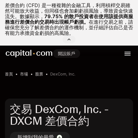
差價合約 (CFD) 是一種複雜的金融工具，利用槓桿交易雖
然可能放大收益，但同樣也會加劇虧損風險，導致資金快速
流失。
數據顯示，
79.75% 的散戶投資者在使用該提供商服
務進行差價合約交易時出現帳戶虧損。
在進行交易之前，請
確保您充分了解差價合約的運作機制，並仔細評估自己是否
有能力承擔資金虧損的高風險。
開設賬戶
首頁
市場
股票
DexCom, Inc.
交易 DexCom, Inc. -
DXCM 差價合約
新增到我的最愛