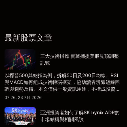
最新股票文章
三大技術指標 實戰捕捉美股見頂調整
訊號
以標普500與納指為例，拆解50日及200日均線、RSI
與MACD如何組成技術轉弱框架，協助讀者辨識短線回
調與趨勢反轉。本文僅供一般資訊用途，不構成投資研
究、投資建議或任何交易推薦。
07:26, 23 7月 2026
亞洲投資者如何了解SK hynix ADR的
市場結構與相關風險