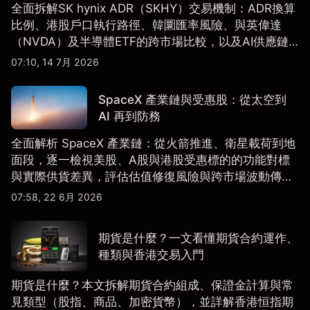
全面拆解SK hynix ADR（SKHY）交易機制：ADR換算
比例、港股戶口執行路徑、韓圜匯率風險、與英偉達
（NVDA）及半導體ETF的跨市場比較，以及AI供應鏈
配置框架，適合香港及亞洲投資者參考。
07:10, 14 7月 2026
SpaceX 產業鏈與受惠股：從太空到
AI 再到防務
全面解析 SpaceX 產業鏈：從火箭推進、衛星載荷到地
面段，逐一檢視美股、A股與港股受惠標的的功能對標
與實際供貨差異，評估估值修復風險與跨市場波動傳
導。
07:58, 22 6月 2026
期貨是什麼？一文看懂期貨合約運作、
種類與香港交易入門
期貨是什麼？本文拆解期貨合約組成、保證金計算與常
見類型（股指、商品、加密貨幣），並詳解香港恒指期