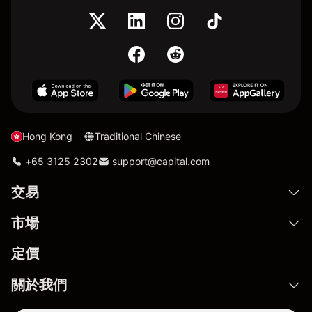
Hong Kong
Traditional Chinese
+65 3125 2302
support@capital.com
交易
市場
定價
關於我們