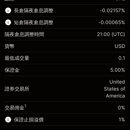
該金融市場可進行差價合約交易。
長倉隔夜倉息調整
-0.02157
%
了解更多：
短倉隔夜倉息調整
-0.00065
%
差價合約
隔夜倉息調整時間
21:00
(UTC)
貨幣
USD
保證金。您的投資
$1,000.00
最低成交量
0.1
-0.021568
保證金。您的投資
$1,000.00
隔夜倉息
%
保證金
5.00
%
來自頭寸全值的費用
-0.000654
(-$4.31)
隔夜倉息
%
United
使用杠杆的交易規模（大約值）
來自頭寸全值的費用
$20,000.00
(-$0.13)
證券交易所
States of
來自杠杆的資金 - 美元（大約值）
$19,000.00
America
使用杠杆的交易規模（大約值）
$20,000.00
來自杠杆的資金 - 美元（大約值）
$19,000.00
1
交易佣金
0%
前往平台
保證止損溢價
1
%
前往平台