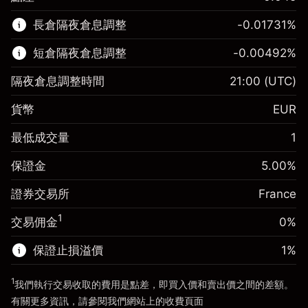
該金融市場可進行差價合約交易。
長倉隔夜倉息調整
-0.01731
%
了解更多：
短倉隔夜倉息調整
-0.00492
%
差價合約
隔夜倉息調整時間
21:00
(UTC)
貨幣
EUR
保證金。您的投資
€1,000.00
最低成交量
1
-0.017307
保證金。您的投資
€1,000.00
隔夜倉息
%
保證金
5.00
%
來自頭寸全值的費用
-0.004915
(-€3.46)
隔夜倉息
%
證券交易所
France
使用杠杆的交易規模（大約值）
來自頭寸全值的費用
€20,000.00
(-€0.98)
來自杠杆的資金 - 美元（大約值）
€19,000.00
1
交易佣金
0%
使用杠杆的交易規模（大約值）
€20,000.00
來自杠杆的資金 - 美元（大約值）
€19,000.00
保證止損溢價
1
%
前往平台
1
我們執行交易收取的費用是點差，即買入價和賣出價之間的差額。
前往平台
有關更多資訊，請參閱我們網站上的
收費
頁面