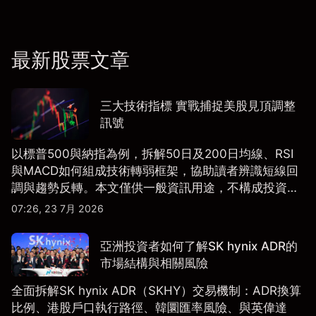
最新股票文章
三大技術指標 實戰捕捉美股見頂調整
訊號
以標普500與納指為例，拆解50日及200日均線、RSI
與MACD如何組成技術轉弱框架，協助讀者辨識短線回
調與趨勢反轉。本文僅供一般資訊用途，不構成投資研
究、投資建議或任何交易推薦。
07:26, 23 7月 2026
亞洲投資者如何了解SK hynix ADR的
市場結構與相關風險
全面拆解SK hynix ADR（SKHY）交易機制：ADR換算
比例、港股戶口執行路徑、韓圜匯率風險、與英偉達