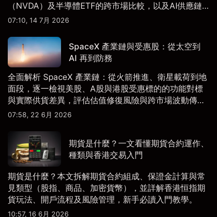
（NVDA）及半導體ETF的跨市場比較，以及AI供應鏈
配置框架，適合香港及亞洲投資者參考。
07:10, 14 7月 2026
SpaceX 產業鏈與受惠股：從太空到
AI 再到防務
全面解析 SpaceX 產業鏈：從火箭推進、衛星載荷到地
面段，逐一檢視美股、A股與港股受惠標的的功能對標
與實際供貨差異，評估估值修復風險與跨市場波動傳
導。
07:58, 22 6月 2026
期貨是什麼？一文看懂期貨合約運作、
種類與香港交易入門
期貨是什麼？本文拆解期貨合約組成、保證金計算與常
見類型（股指、商品、加密貨幣），並詳解香港恒指期
貨玩法、開戶流程及風險管理，新手必讀入門教學。
10:57, 16 6月 2026