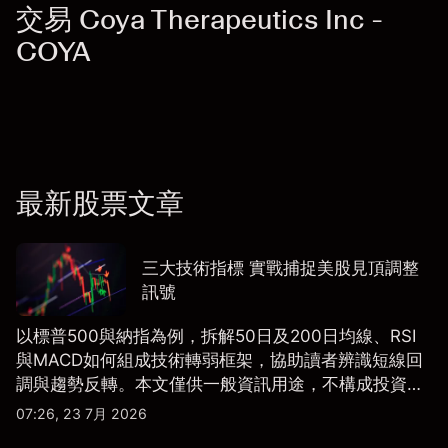
交易 Coya Therapeutics Inc -
COYA
最新股票文章
三大技術指標 實戰捕捉美股見頂調整
訊號
以標普500與納指為例，拆解50日及200日均線、RSI
與MACD如何組成技術轉弱框架，協助讀者辨識短線回
調與趨勢反轉。本文僅供一般資訊用途，不構成投資研
究、投資建議或任何交易推薦。
07:26, 23 7月 2026