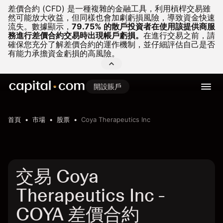
差價合約 (CFD) 是一種複雜的金融工具，利用槓桿交易雖
然可能放大收益，但同樣也會加劇虧損風險，導致資金快速
流失。
數據顯示，
79.75% 的散戶投資者在使用該提供商服
務進行差價合約交易時出現帳戶虧損。
在進行交易之前，請
確保您充分了解差價合約的運作機制，並仔細評估自己是否
有能力承擔資金虧損的高風險。
開設賬戶
首頁
市場
股票
Coya Therapeutics Inc
交易 Coya
Therapeutics Inc -
COYA 差價合約