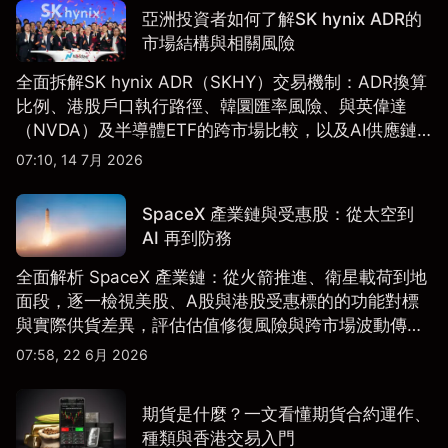
亞洲投資者如何了解SK hynix ADR的
市場結構與相關風險
全面拆解SK hynix ADR（SKHY）交易機制：ADR換算
比例、港股戶口執行路徑、韓圜匯率風險、與英偉達
（NVDA）及半導體ETF的跨市場比較，以及AI供應鏈
配置框架，適合香港及亞洲投資者參考。
07:10, 14 7月 2026
SpaceX 產業鏈與受惠股：從太空到
AI 再到防務
全面解析 SpaceX 產業鏈：從火箭推進、衛星載荷到地
面段，逐一檢視美股、A股與港股受惠標的的功能對標
與實際供貨差異，評估估值修復風險與跨市場波動傳
導。
07:58, 22 6月 2026
期貨是什麼？一文看懂期貨合約運作、
種類與香港交易入門