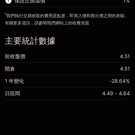
保證止損溢價
1
%
前往平台
1
我們執行交易收取的費用是點差，即買入價和賣出價之間的差額。
有關更多資訊，請參閱我們網站上的
收費
頁面
「服務費用」
主要統計數據
前收盤價
4.51
開倉
4.51
1 年變化
-28.64%
日區間
4.49 - 4.64