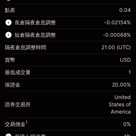
點差
0.04
該金融市場可進行差價合約交易。
長倉隔夜倉息調整
-0.02154
%
了解更多：
短倉隔夜倉息調整
-0.00068
%
差價合約
隔夜倉息調整時間
21:00
(UTC)
貨幣
USD
保證金。您的投資
$1,000.00
最低成交量
1
-0.02154
保證金。您的投資
$1,000.00
隔夜倉息
%
保證金
20.00
%
來自頭寸全值的費用
-0.000682
(-$1.08)
隔夜倉息
%
United
使用杠杆的交易規模（大約值）
來自頭寸全值的費用
$5,000.00
(-$0.03)
證券交易所
States of
來自杠杆的資金 - 美元（大約值）
$4,000.00
America
使用杠杆的交易規模（大約值）
$5,000.00
來自杠杆的資金 - 美元（大約值）
$4,000.00
1
交易佣金
0%
前往平台