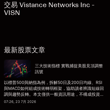
交易 Vistance Networks Inc -
VISN
最新股票文章
三大技術指標 實戰捕捉美股見頂調整
訊號
以標普500與納指為例，拆解50日及200日均線、RSI
與MACD如何組成技術轉弱框架，協助讀者辨識短線回
調與趨勢反轉。本文僅供一般資訊用途，不構成投資研
究、投資建議或任何交易推薦。
07:26, 23 7月 2026