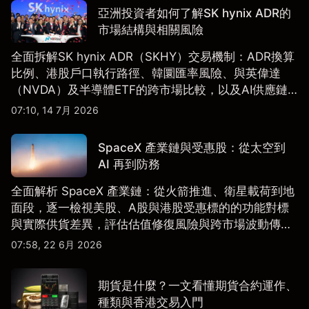
亞洲投資者如何了解SK hynix ADR的
市場結構與相關風險
全面拆解SK hynix ADR（SKHY）交易機制：ADR換算
比例、港股戶口執行路徑、韓圜匯率風險、與英偉達
（NVDA）及半導體ETF的跨市場比較，以及AI供應鏈
配置框架，適合香港及亞洲投資者參考。
07:10, 14 7月 2026
SpaceX 產業鏈與受惠股：從太空到
AI 再到防務
全面解析 SpaceX 產業鏈：從火箭推進、衛星載荷到地
面段，逐一檢視美股、A股與港股受惠標的的功能對標
與實際供貨差異，評估估值修復風險與跨市場波動傳
導。
07:58, 22 6月 2026
期貨是什麼？一文看懂期貨合約運作、
種類與香港交易入門