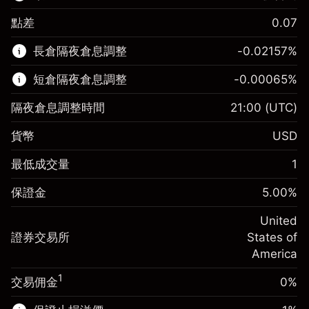
點差
0.07
該金融市場可進行差價合約交易。
長倉隔夜倉息調整
-0.02157
%
了解更多：
短倉隔夜倉息調整
-0.00065
%
差價合約
隔夜倉息調整時間
21:00
(UTC)
貨幣
USD
保證金。您的投資
$1,000.00
最低成交量
1
-0.021568
保證金。您的投資
$1,000.00
隔夜倉息
%
保證金
5.00
%
來自頭寸全值的費用
-0.000654
(-$4.31)
隔夜倉息
%
United
使用杠杆的交易規模（大約值）
來自頭寸全值的費用
$20,000.00
(-$0.13)
證券交易所
States of
來自杠杆的資金 - 美元（大約值）
$19,000.00
America
使用杠杆的交易規模（大約值）
$20,000.00
來自杠杆的資金 - 美元（大約值）
$19,000.00
1
交易佣金
0%
前往平台