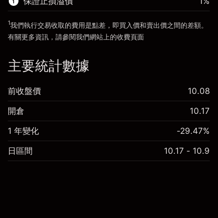
保證止損溢價
1
%
前往平台
1
我們執行交易收取的費用是點差，即買入價和賣出價之間的差額。
有關更多資訊，請參閱我們網站上的
收費
頁面
「服務費用」
主要統計數據
前收盤價
10.08
開倉
10.17
1 年變化
-29.47%
日區間
10.17 - 10.9