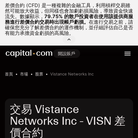
差價合約 (CFD) 是一種複雜的金融工具，利用槓桿交易雖
然可能放大收益，但同樣也會加劇虧損風險，導致資金快速
流失。
數據顯示，
79.75% 的散戶投資者在使用該提供商服
務進行差價合約交易時出現帳戶虧損。
在進行交易之前，請
確保您充分了解差價合約的運作機制，並仔細評估自己是否
有能力承擔資金虧損的高風險。
開設賬戶
首頁
市場
股票
Vistance Networks Inc
交易 Vistance
Networks Inc - VISN 差
價合約