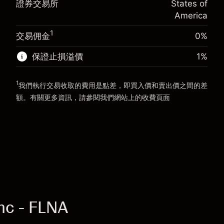
證券交易所
States of
使用杠杆的交易規模（大約值）
$20,000.00
America
來自杠杆的資金 - 美元（大約值）
$19,000.00
前往平台
1
交易佣金
0%
前往平台
保證止損溢價
1
%
1
我們執行交易收取的費用是點差，即買入價和賣出價之間的差
額。有關更多資訊，請參閱我們網站上的
收費
頁面
「服務費用」
nc - FLNA