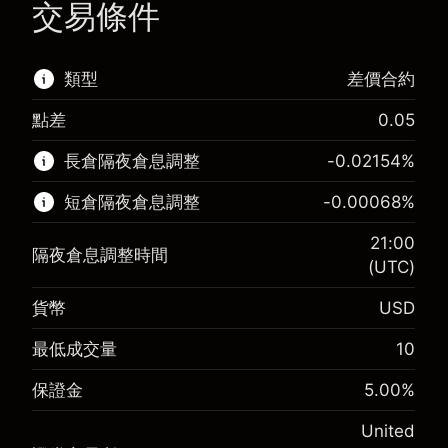
交易條件
類型
差價合約
點差
0.05
該金融市場可進行差價合約交易。
長倉隔夜倉息調整
-0.02154
%
了解更多：
短倉隔夜倉息調整
-0.00068
%
差價合約
21:00
隔夜倉息調整時間
(UTC)
貨幣
USD
保證金。您的投資
$1,000.00
-0.02154
最低成交量
10
保證金。您的投資
$1,000.00
隔夜倉息
%
來自頭寸全值的費用
-0.000682
(-$4.31)
保證金
5.00
%
隔夜倉息
%
使用杠杆的交易規模（大約值）
來自頭寸全值的費用
$20,000.00
(-$0.14)
United
來自杠杆的資金 - 美元（大約值）
$19,000.00