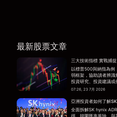
最新股票文章
三大技術指標 實戰捕
以標普500與納指為例，
弱框架，協助讀者辨識
投資研究、投資建議或
07:26, 23 7月 2026
亞洲投資者如何了解SK 
全面拆解SK hynix
徑、韓圜匯率風險、與英