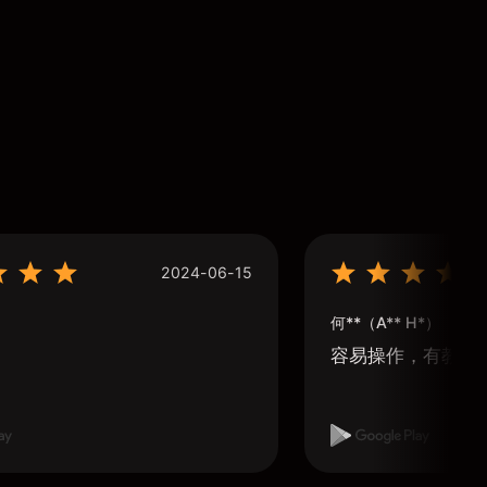
2024-06-15
何**（A** H*）
容易操作，有教學