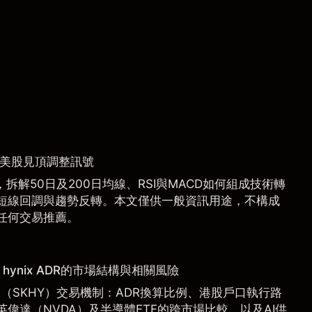
捉美股見頂調整訊號
拆解50日及200日均線、RSI與MACD如何組成技術轉
短線回調與趨勢反轉。本文僅供一般資訊用途，不構成
任何交易推薦。
hynix ADR的市場結構與相關風險
 ADR（SKHY）交易機制：ADR換算比例、港股戶口執行路
偉達（NVDA）及半導體ETF的跨市場比較，以及AI供