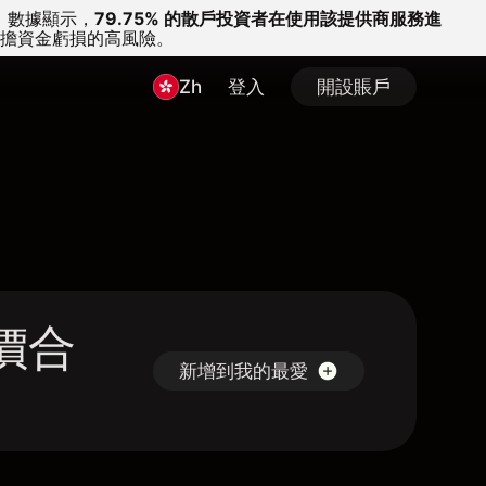
。
數據顯示，
79.75% 的散戶投資者在使用該提供商服務進
擔資金虧損的高風險。
Zh
登入
開設賬戶
 差價合
新增到我的最愛