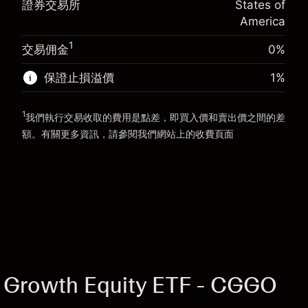
證券交易所
States of
使用杠杆的交易規模（大約值）
$5,000.00
America
來自杠杆的資金 - 美元（大約值）
$4,000.00
前往平台
1
交易佣金
0%
前往平台
保證止損溢價
1
%
1
我們執行交易收取的費用是點差，即買入價和賣出價之間的差
額。有關更多資訊，請參閱我們網站上的
收費
頁面
「服務費用」
 Growth Equity ETF - CGGO