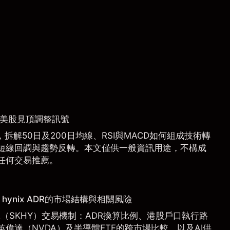
捉美股見頂調整訊號
拆解50日及200日均線、RSI與MACD如何組成技術轉
短線回調與趨勢反轉。本文僅供一般資訊用途，不構成
任何交易推薦。
hynix ADR的市場結構與相關風險
 ADR（SKHY）交易機制：ADR換算比例、港股戶口執行路
偉達（NVDA）及半導體ETF的跨市場比較，以及AI供