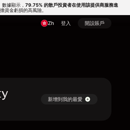
。
數據顯示，
79.75% 的散戶投資者在使用該提供商服務進
擔資金虧損的高風險。
Zh
登入
開設賬戶
ty
新增到我的最愛