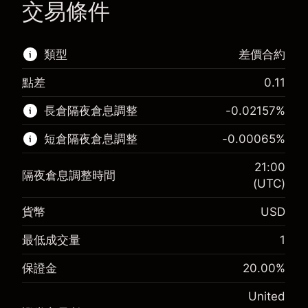
交易條件
類型
差價合約
點差
0.11
該金融市場可進行差價合約交易。
長倉隔夜倉息調整
-0.02157
%
了解更多：
短倉隔夜倉息調整
-0.00065
%
差價合約
21:00
隔夜倉息調整時間
(UTC)
貨幣
USD
保證金。您的投資
$1,000.00
-0.021568
最低成交量
1
保證金。您的投資
$1,000.00
隔夜倉息
%
來自頭寸全值的費用
-0.000654
(-$1.08)
保證金
20.00
%
隔夜倉息
%
使用杠杆的交易規模（大約值）
來自頭寸全值的費用
$5,000.00
(-$0.03)
United
來自杠杆的資金 - 美元（大約值）
$4,000.00