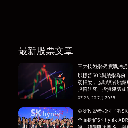
最新股票文章
三大技術指標 實戰捕
以標普500與納指為例，
弱框架，協助讀者辨識
投資研究、投資建議或
07:26, 23 7月 2026
亞洲投資者如何了解SK 
全面拆解SK hynix
徑、韓圜匯率風險、與英