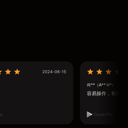
2024-06-15
何**（A** H*）
容易操作，有教學