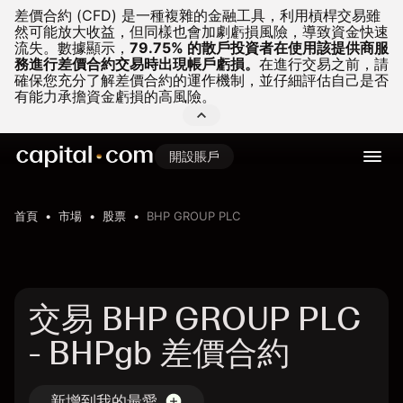
差價合約 (CFD) 是一種複雜的金融工具，利用槓桿交易雖
然可能放大收益，但同樣也會加劇虧損風險，導致資金快速
流失。
數據顯示，
79.75% 的散戶投資者在使用該提供商服
務進行差價合約交易時出現帳戶虧損。
在進行交易之前，請
確保您充分了解差價合約的運作機制，並仔細評估自己是否
有能力承擔資金虧損的高風險。
開設賬戶
首頁
市場
股票
BHP GROUP PLC
交易 BHP GROUP PLC
- BHPgb 差價合約
新增到我的最愛