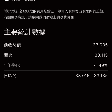
前往平台
1
我們執行交易收取的費用是點差，即買入價和賣出價之間的差額。
前往平台
有關更多資訊，請參閱我們網站上的
收費
頁面
「服務費用」
主要統計數據
前收盤價
33.035
開倉
33.115
1 年變化
71.49%
日區間
33.015 - 33.135