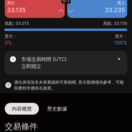
0.1
賣出
買入
33.135
33.235
低點
:
33.015
高點
:
33.135
賣方：
買方：
0%
100%
市場交易時間 (UTC)
立即開立
過往表現並非未來業績的可靠指標. 所示股價僅供參考，可能
與實時市價存在差異。
內容概覽
歷史數據
交易條件