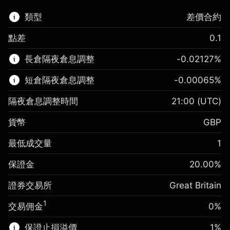
類型
差價合約
點差
0.1
該金融市場可進行差價合約交易。
長倉隔夜倉息調整
-0.02127
%
了解更多：
短倉隔夜倉息調整
-0.00065
%
差價合約
隔夜倉息調整時間
21:00
(UTC)
貨幣
GBP
保證金。您的投資
£1,000.00
最低成交量
1
-0.021271
保證金。您的投資
£1,000.00
隔夜倉息
%
保證金
20.00
%
來自頭寸全值的費用
-0.000647
(-£1.06)
隔夜倉息
%
證券交易所
Great Britain
使用杠杆的交易規模（大約值）
來自頭寸全值的費用
£5,000.00
(-£0.03)
來自杠杆的資金 - 美元（大約值）
£4,000.00
1
交易佣金
0%
使用杠杆的交易規模（大約值）
£5,000.00
來自杠杆的資金 - 美元（大約值）
£4,000.00
保證止損溢價
1
%