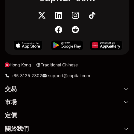
Hong Kong
Traditional Chinese
+65 3125 2302
support@capital.com
交易
市場
定價
關於我們