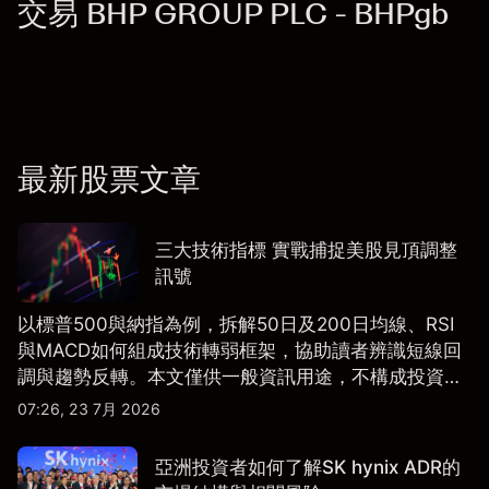
交易 BHP GROUP PLC - BHPgb
最新股票文章
三大技術指標 實戰捕捉美股見頂調整
訊號
以標普500與納指為例，拆解50日及200日均線、RSI
與MACD如何組成技術轉弱框架，協助讀者辨識短線回
調與趨勢反轉。本文僅供一般資訊用途，不構成投資研
究、投資建議或任何交易推薦。
07:26, 23 7月 2026
亞洲投資者如何了解SK hynix ADR的