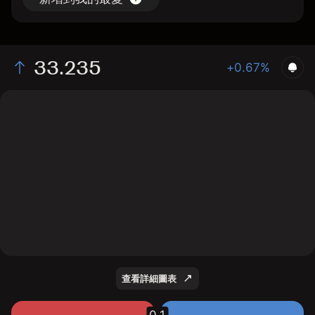
33.235
+0.67%
The chart shows the BHPgb stock price data over the
last 1 day, with a current price of 33.235, a high of
33.135, and a low of 33.015.
查看詳細圖表