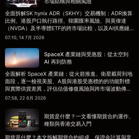
市場結構與相關風險
全面拆解SK hynix ADR（SKHY）交易機制：ADR換算
比例、港股戶口執行路徑、韓圜匯率風險、與英偉達
（NVDA）及半導體ETF的跨市場比較，以及AI供應鏈
配置框架，適合香港及亞洲投資者參考。
07:10, 14 7月 2026
SpaceX 產業鏈與受惠股：從太空到
AI 再到防務
全面解析 SpaceX 產業鏈：從火箭推進、衛星載荷到地
面段，逐一檢視美股、A股與港股受惠標的的功能對標
與實際供貨差異，評估估值修復風險與跨市場波動傳
導。
07:58, 22 6月 2026
期貨是什麼？一文看懂期貨合約運作、
種類與香港交易入門
期貨是什麼？本文拆解期貨合約組成、保證金計算與常