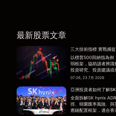
最新股票文章
三大技術指標 實戰捕
以標普500與納指為例，
弱框架，協助讀者辨識
投資研究、投資建議或
07:26, 23 7月 2026
亞洲投資者如何了解SK 
全面拆解SK hynix
徑、韓圜匯率風險、與英
應鏈配置框架，適合香