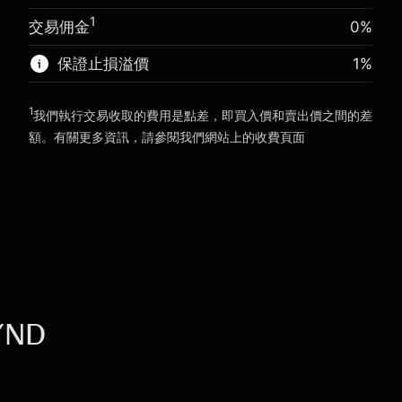
前往平台
1
交易佣金
0%
前往平台
保證止損溢價
1
%
1
我們執行交易收取的費用是點差，即買入價和賣出價之間的差
額。有關更多資訊，請參閱我們網站上的
收費
頁面
「服務費用」
YND