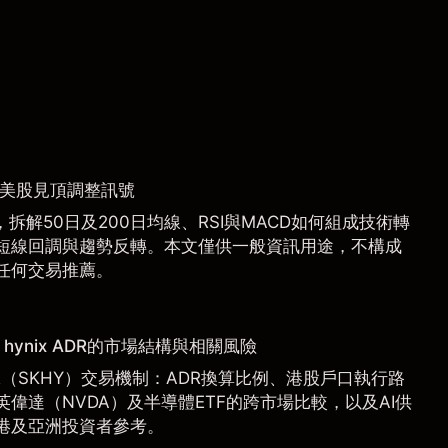
捉美股見頂調整訊號
拆解50日及200日均線、RSI與MACD如何組成技術轉
短線回調與趨勢反轉。本文僅供一般資訊用途，不構成
任何交易推薦。
hynix ADR的市場結構與相關風險
 ADR（SKHY）交易機制：ADR換算比例、港股戶口執行路
偉達（NVDA）及半導體ETF的跨市場比較，以及AI供
港及亞洲投資者參考。