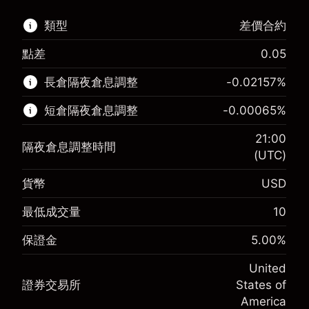
類型
差價合約
點差
0.05
該金融市場可進行差價合約交易。
長倉隔夜倉息調整
-0.02157
%
了解更多：
短倉隔夜倉息調整
-0.00065
%
差價合約
21:00
隔夜倉息調整時間
(UTC)
貨幣
USD
保證金。您的投資
$1,000.00
-0.021568
最低成交量
10
保證金。您的投資
$1,000.00
隔夜倉息
%
來自頭寸全值的費用
-0.000654
(-$4.31)
保證金
5.00
%
隔夜倉息
%
使用杠杆的交易規模（大約值）
來自頭寸全值的費用
$20,000.00
(-$0.13)
United
來自杠杆的資金 - 美元（大約值）
$19,000.00
證券交易所
States of
使用杠杆的交易規模（大約值）
$20,000.00
America
來自杠杆的資金 - 美元（大約值）
$19,000.00