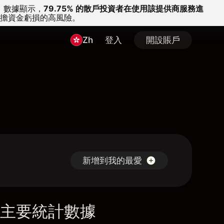
。
數據顯示，
79.75% 的散戶投資者在使用該提供商服務進
擔資金虧損的高風險。
Zh
登入
開設賬戶
新增到我的最愛
主要統計數據