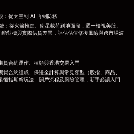
惠股：從太空到 AI 再到防務
 產業鏈：從火箭推進、衛星載荷到地面段，逐一檢視美股、
功能對標與實際供貨差異，評估估值修復風險與跨市場波
期貨合約運作、種類與香港交易入門
期貨合約組成、保證金計算與常見類型（股指、商品、
港恒指期貨玩法、開戶流程及風險管理，新手必讀入門