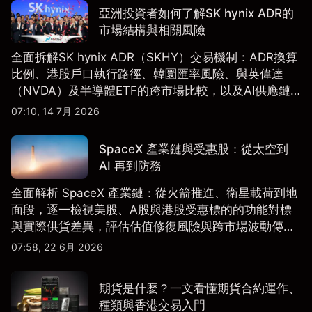
亞洲投資者如何了解SK hynix ADR的
市場結構與相關風險
全面拆解SK hynix ADR（SKHY）交易機制：ADR換算
比例、港股戶口執行路徑、韓圜匯率風險、與英偉達
（NVDA）及半導體ETF的跨市場比較，以及AI供應鏈
配置框架，適合香港及亞洲投資者參考。
07:10, 14 7月 2026
SpaceX 產業鏈與受惠股：從太空到
AI 再到防務
全面解析 SpaceX 產業鏈：從火箭推進、衛星載荷到地
面段，逐一檢視美股、A股與港股受惠標的的功能對標
與實際供貨差異，評估估值修復風險與跨市場波動傳
導。
07:58, 22 6月 2026
期貨是什麼？一文看懂期貨合約運作、
種類與香港交易入門