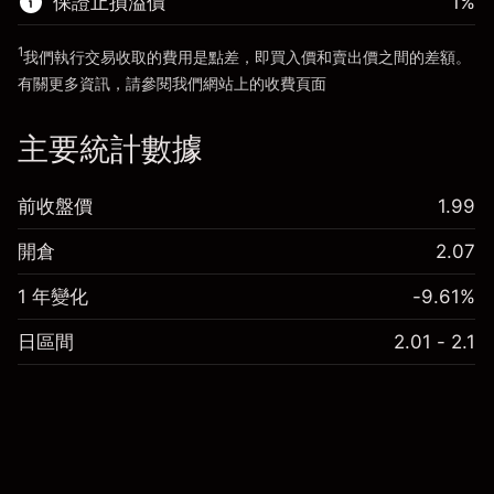
保證止損溢價
1
%
前往平台
1
我們執行交易收取的費用是點差，即買入價和賣出價之間的差額。
有關更多資訊，請參閱我們網站上的
收費
頁面
「服務費用」
主要統計數據
前收盤價
1.99
開倉
2.07
1 年變化
-9.61%
日區間
2.01 - 2.1