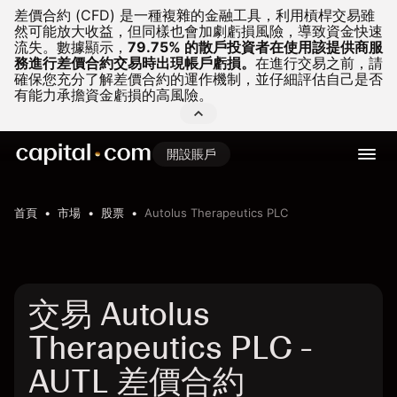
差價合約 (CFD) 是一種複雜的金融工具，利用槓桿交易雖
然可能放大收益，但同樣也會加劇虧損風險，導致資金快速
流失。
數據顯示，
79.75% 的散戶投資者在使用該提供商服
務進行差價合約交易時出現帳戶虧損。
在進行交易之前，請
確保您充分了解差價合約的運作機制，並仔細評估自己是否
有能力承擔資金虧損的高風險。
開設賬戶
首頁
市場
股票
Autolus Therapeutics PLC
交易 Autolus
Therapeutics PLC -
AUTL 差價合約