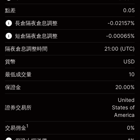
點差
0.05
該金融市場可進行差價合約交易。
長倉隔夜倉息調整
-0.02157
%
了解更多：
短倉隔夜倉息調整
-0.00065
%
差價合約
隔夜倉息調整時間
21:00
(UTC)
貨幣
USD
保證金。您的投資
$1,000.00
最低成交量
10
-0.021568
保證金。您的投資
$1,000.00
隔夜倉息
%
保證金
20.00
%
來自頭寸全值的費用
-0.000654
(-$1.08)
隔夜倉息
%
United
使用杠杆的交易規模（大約值）
來自頭寸全值的費用
$5,000.00
(-$0.03)
證券交易所
States of
來自杠杆的資金 - 美元（大約值）
$4,000.00
America
使用杠杆的交易規模（大約值）
$5,000.00
來自杠杆的資金 - 美元（大約值）
$4,000.00
1
交易佣金
0%
前往平台