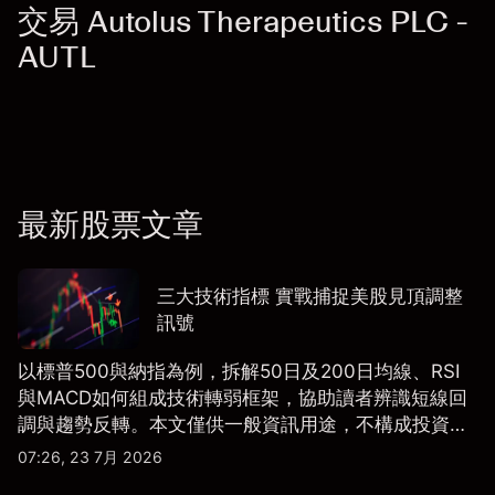
交易 Autolus Therapeutics PLC -
AUTL
最新股票文章
三大技術指標 實戰捕捉美股見頂調整
訊號
以標普500與納指為例，拆解50日及200日均線、RSI
與MACD如何組成技術轉弱框架，協助讀者辨識短線回
調與趨勢反轉。本文僅供一般資訊用途，不構成投資研
究、投資建議或任何交易推薦。
07:26, 23 7月 2026