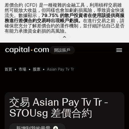
差價合約 (CFD) 是一種複雜的金融工具，利用槓桿交易雖
然可能放大收益，但同樣也會加劇虧損風險，導致資金快速
流失。
數據顯示，
79.75% 的散戶投資者在使用該提供商服
務進行差價合約交易時出現帳戶虧損。
在進行交易之前，請
確保您充分了解差價合約的運作機制，並仔細評估自己是否
有能力承擔資金虧損的高風險。
開設賬戶
首頁
市場
股票
Asian Pay Tv Tr
交易 Asian Pay Tv Tr -
S7OUsg 差價合約
新增到我的最愛