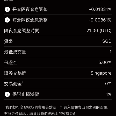
該金融市場可進行差價合約交易。
長倉隔夜倉息調整
-0.01331
%
了解更多：
短倉隔夜倉息調整
-0.00861
%
差價合約
隔夜倉息調整時間
21:00
(UTC)
貨幣
SGD
保證金。您的投資
SGD 1,000.00
最低成交量
1
隔夜倉息
-0.013311
%
保證金。您的投資
SGD 1,000.00
來自頭寸全值的費用
(-SGD 2.66)
保證金
5.00
%
隔夜倉息
-0.008607
%
使用杠杆的交易規模（大約值）
SGD 20,000.00
來自頭寸全值的費用
(-SGD 1.72)
證券交易所
Singapore
來自杠杆的資金 - 美元（大約值）
使用杠杆的交易規模（大約值）
SGD 20,000.00
SGD 19,000.00
1
交易佣金
0%
來自杠杆的資金 - 美元（大約值）
SGD 19,000.00
保證止損溢價
1
%
前往平台
1
我們執行交易收取的費用是點差，即買入價和賣出價之間的差額。
前往平台
有關更多資訊，請參閱我們網站上的
收費
頁面