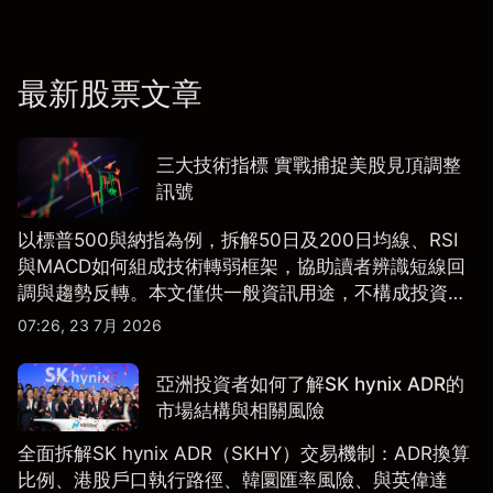
最新股票文章
三大技術指標 實戰捕捉美股見頂調整
訊號
以標普500與納指為例，拆解50日及200日均線、RSI
與MACD如何組成技術轉弱框架，協助讀者辨識短線回
調與趨勢反轉。本文僅供一般資訊用途，不構成投資研
究、投資建議或任何交易推薦。
07:26, 23 7月 2026
亞洲投資者如何了解SK hynix ADR的
市場結構與相關風險
全面拆解SK hynix ADR（SKHY）交易機制：ADR換算
比例、港股戶口執行路徑、韓圜匯率風險、與英偉達