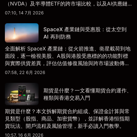
（NVDA）及半導體ETF的跨市場比較，以及AI供應鏈
配置框架，適合香港及亞洲投資者參考。
07:10, 14 7月 2026
SpaceX 產業鏈與受惠股：從太空到
AI 再到防務
全面解析 SpaceX 產業鏈：從火箭推進、衛星載荷到地
面段，逐一檢視美股、A股與港股受惠標的的功能對標
與實際供貨差異，評估估值修復風險與跨市場波動傳
導。
07:58, 22 6月 2026
期貨是什麼？一文看懂期貨合約運作、
種類與香港交易入門
期貨是什麼？本文拆解期貨合約組成、保證金計算與常
見類型（股指、商品、加密貨幣），並詳解香港恒指期
貨玩法、開戶流程及風險管理，新手必讀入門教學。
10:57, 16 6月 2026