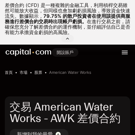
差價合約 (CFD) 是一種複雜的金融工具，利用槓桿交易雖
然可能放大收益，但同樣也會加劇虧損風險，導致資金快速
流失。
數據顯示，
79.75% 的散戶投資者在使用該提供商服
務進行差價合約交易時出現帳戶虧損。
在進行交易之前，請
確保您充分了解差價合約的運作機制，並仔細評估自己是否
有能力承擔資金虧損的高風險。
開設賬戶
首頁
市場
股票
American Water Works
交易 American Water
Works - AWK 差價合約
新增到我的最愛