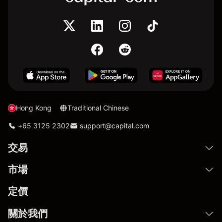
Hong Kong
Traditional Chinese
+65 3125 2302
support@capital.com
交易
市場
定價
關於我們