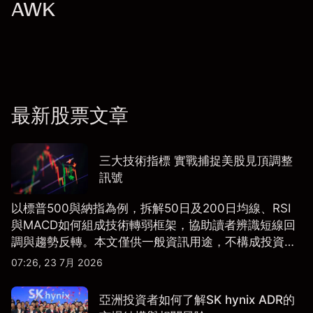
AWK
最新股票文章
三大技術指標 實戰捕捉美股見頂調整
訊號
以標普500與納指為例，拆解50日及200日均線、RSI
與MACD如何組成技術轉弱框架，協助讀者辨識短線回
調與趨勢反轉。本文僅供一般資訊用途，不構成投資研
究、投資建議或任何交易推薦。
07:26, 23 7月 2026
亞洲投資者如何了解SK hynix ADR的