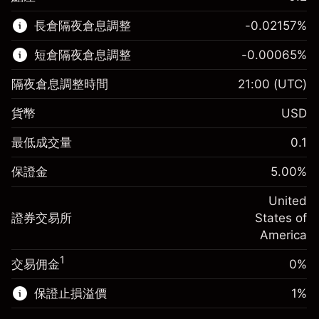
該金融市場可進行差價合約交易。
長倉隔夜倉息調整
-0.02157
%
了解更多：
短倉隔夜倉息調整
-0.00065
%
差價合約
隔夜倉息調整時間
21:00
(UTC)
貨幣
USD
保證金。您的投資
$1,000.00
最低成交量
0.1
-0.021568
保證金。您的投資
$1,000.00
隔夜倉息
%
保證金
5.00
%
來自頭寸全值的費用
-0.000654
(-$4.31)
隔夜倉息
%
United
使用杠杆的交易規模（大約值）
來自頭寸全值的費用
$20,000.00
(-$0.13)
證券交易所
States of
來自杠杆的資金 - 美元（大約值）
$19,000.00
America
使用杠杆的交易規模（大約值）
$20,000.00
來自杠杆的資金 - 美元（大約值）
$19,000.00
1
交易佣金
0%
前往平台
保證止損溢價
1
%
前往平台