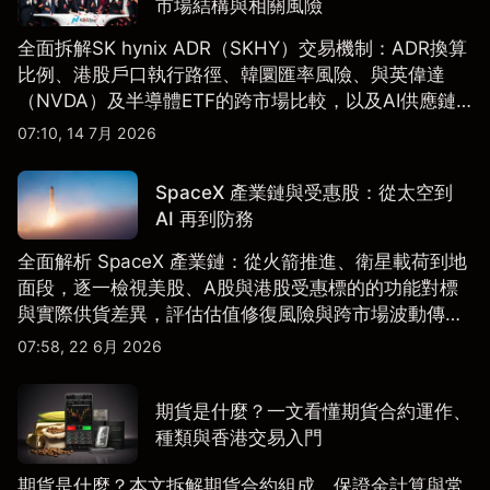
市場結構與相關風險
全面拆解SK hynix ADR（SKHY）交易機制：ADR換算
比例、港股戶口執行路徑、韓圜匯率風險、與英偉達
（NVDA）及半導體ETF的跨市場比較，以及AI供應鏈
配置框架，適合香港及亞洲投資者參考。
07:10, 14 7月 2026
SpaceX 產業鏈與受惠股：從太空到
AI 再到防務
全面解析 SpaceX 產業鏈：從火箭推進、衛星載荷到地
面段，逐一檢視美股、A股與港股受惠標的的功能對標
與實際供貨差異，評估估值修復風險與跨市場波動傳
導。
07:58, 22 6月 2026
期貨是什麼？一文看懂期貨合約運作、
種類與香港交易入門
期貨是什麼？本文拆解期貨合約組成、保證金計算與常