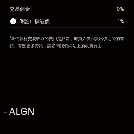
前往平台
1
交易佣金
0%
前往平台
保證止損溢價
1
%
1
我們執行交易收取的費用是點差，即買入價和賣出價之間的差
額。有關更多資訊，請參閱我們網站上的
收費
頁面
「服務費用」
. - ALGN