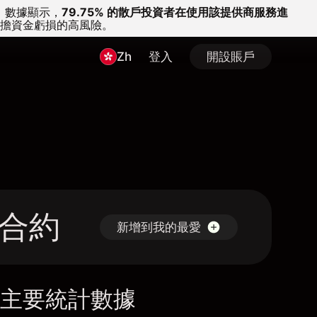
。
數據顯示，
79.75% 的散戶投資者在使用該提供商服務進
擔資金虧損的高風險。
Zh
登入
開設賬戶
差價合約
新增到我的最愛
主要統計數據