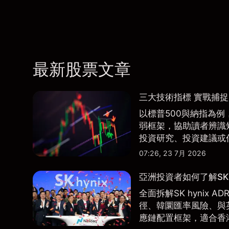
最新股票文章
三大技術指標 實戰捕
以標普500與納指為例，
弱框架，協助讀者辨識
投資研究、投資建議或
07:26, 23 7月 2026
亞洲投資者如何了解SK 
全面拆解SK hynix
徑、韓圜匯率風險、與英
應鏈配置框架，適合香