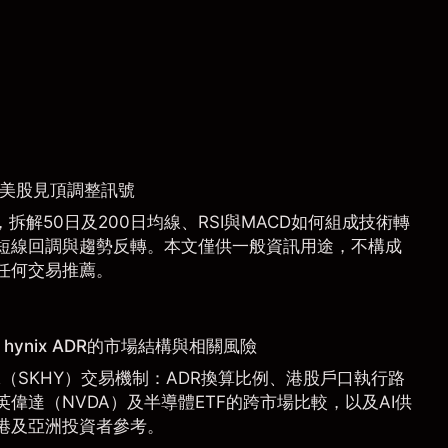
捉美股見頂調整訊號
拆解50日及200日均線、RSI與MACD如何組成技術轉
短線回調與趨勢反轉。本文僅供一般資訊用途，不構成
任何交易推薦。
hynix ADR的市場結構與相關風險
 ADR（SKHY）交易機制：ADR換算比例、港股戶口執行路
偉達（NVDA）及半導體ETF的跨市場比較，以及AI供
港及亞洲投資者參考。