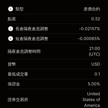
類型
差價合約
點差
0.52
該金融市場可進行差價合約交易。
長倉隔夜倉息調整
-0.02157
%
了解更多：
短倉隔夜倉息調整
-0.00065
%
差價合約
21:00
隔夜倉息調整時間
(UTC)
貨幣
USD
保證金。您的投資
$1,000.00
-0.021568
最低成交量
0.1
保證金。您的投資
$1,000.00
隔夜倉息
%
來自頭寸全值的費用
-0.000654
(-$4.31)
保證金
5.00
%
隔夜倉息
%
使用杠杆的交易規模（大約值）
來自頭寸全值的費用
$20,000.00
(-$0.13)
United
來自杠杆的資金 - 美元（大約值）
$19,000.00
證券交易所
States of
使用杠杆的交易規模（大約值）
$20,000.00
America
來自杠杆的資金 - 美元（大約值）
$19,000.00