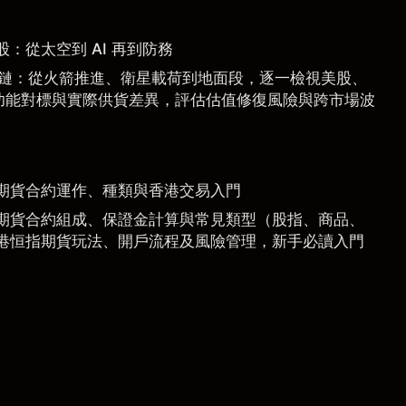
惠股：從太空到 AI 再到防務
 產業鏈：從火箭推進、衛星載荷到地面段，逐一檢視美股、
功能對標與實際供貨差異，評估估值修復風險與跨市場波
期貨合約運作、種類與香港交易入門
期貨合約組成、保證金計算與常見類型（股指、商品、
港恒指期貨玩法、開戶流程及風險管理，新手必讀入門