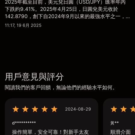
2025年截至目前，美元兌日圓（USD/JPY）匯率年內
下跌約9.41%。2025年4月25日，日圓兌美元收於
142.8790，創下自2024年9月以來的最強水平之一，
較2024年7月的高點161.942下跌約11.77%。
11:17, 19 6月 2025
用戶意見與評分
閱讀我們的客戶回饋，無論他們的經驗水平如何。
2024-08-29
d**********
黃**
操作簡單，安全可靠！對新手太友
順滑介面