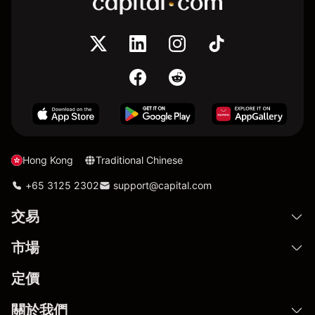
Hong Kong
Traditional Chinese
+65 3125 2302
support@capital.com
交易
市場
定價
關於我們