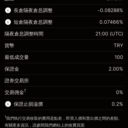
該金融市場可進行差價合約交易。
長倉隔夜倉息調整
-0.08288
%
了解更多：
短倉隔夜倉息調整
0.07466
%
差價合約
隔夜倉息調整時間
21:00
(UTC)
貨幣
TRY
保證金。您的投資
TRY 1,000.00
最低成交量
100
隔夜倉息
-0.08288
%
保證金。您的投資
TRY 1,000.00
來自頭寸全值的費用
(-TRY 41.44)
保證金
2.00
%
隔夜倉息
0.07466
%
使用杠杆的交易規模（大約值）
TRY 50,000.00
來自頭寸全值的費用
(TRY 37.33)
證券交易所
來自杠杆的資金 - 美元（大約值）
使用杠杆的交易規模（大約值）
TRY 50,000.00
TRY 49,000.00
1
交易佣金
0%
來自杠杆的資金 - 美元（大約值）
TRY 49,000.00
保證止損溢價
0.2
%
前往平台
1
我們執行交易收取的費用是點差，即買入價和賣出價之間的差額。
前往平台
有關更多資訊，請參閱我們網站上的
收費
頁面