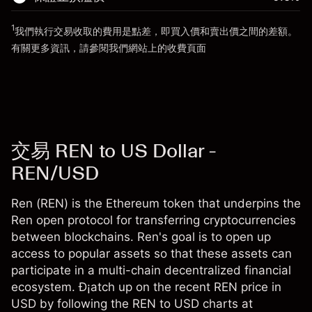
前往平台
1
我們執行交易收取的費用是點差，即買入價和賣出價之間的差額。
前往平台
有關更多資訊，請參閱我們網站上的
收費
頁面
「服務費用」
交易 REN to US Dollar -
REN/USD
Ren (REN) is the Ethereum token that underpins the
Ren open protocol for transferring cryptocurrencies
between blockchains. Ren's goal is to open up
access to popular assets so that these assets can
participate in a multi-chain decentralized financial
ecosystem. Ð¡atch up on the recent REN price in
USD by following the REN to USD charts at