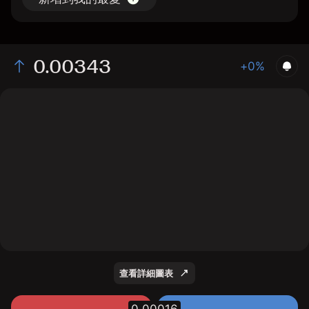
0.00343
+0%
The chart displays the REN/USD price data over the
last 1 day, with a current rate of 0.00343, a high of
0.00338, and a low of 0.00334.
查看詳細圖表