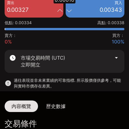
0.00016
賣出
買入
0.00327
0.00343
低點
:
0.00334
高點
:
0.00338
賣方：
買方：
0%
100%
市場交易時間 (UTC)
立即開立
過往表現並非未來業績的可靠指標. 所示股價僅供參考，可能
與實時市價存在差異。
內容概覽
歷史數據
交易條件