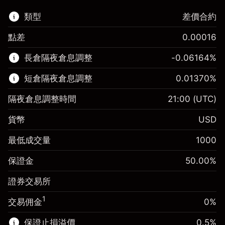
類型
差價合約
點差
0.00016
該金融市場可進行差價合約交易。
長倉隔夜倉息調整
-0.06164
%
了解更多：
短倉隔夜倉息調整
0.01370
%
差價合約
隔夜倉息調整時間
21:00
(UTC)
貨幣
USD
保證金。您的投資
$1,000.00
最低成交量
1000
-0.061644
保證金。您的投資
$1,000.00
隔夜倉息
%
保證金
50.00
%
來自頭寸全值的費用
0.013699
(-$1.23)
隔夜倉息
%
證券交易所
使用杠杆的交易規模（大約值）
來自頭寸全值的費用
$2,000.00
($0.27)
來自杠杆的資金 - 美元（大約值）
$1,000.00
1
交易佣金
0%
使用杠杆的交易規模（大約值）
$2,000.00
來自杠杆的資金 - 美元（大約值）
$1,000.00
保證止損溢價
0.5
%