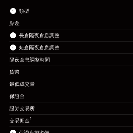
類型
點差
該金融市場可進行差價合約交易。
長倉隔夜倉息調整
了解更多：
短倉隔夜倉息調整
差價合約
隔夜倉息調整時間
貨幣
保證金。您的投資
$1,000.00
最低成交量
-0.01096
保證金。您的投資
$1,000.00
隔夜倉息
保證金
%
來自頭寸全值的費用
-0.01096
(-$21.92)
隔夜倉息
證券交易所
%
使用杠杆的交易規模（大約值）
來自頭寸全值的費用
$200,000.00
(-$21.92)
來自杠杆的資金 - 美元（大約值）
$199,000.00
1
交易佣金
使用杠杆的交易規模（大約值）
$200,000.00
來自杠杆的資金 - 美元（大約值）
$199,000.00
保證止損溢價