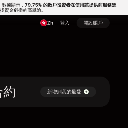
。
數據顯示，
79.75% 的散戶投資者在使用該提供商服務進
擔資金虧損的高風險。
Zh
登入
開設賬戶
價合約
新增到我的最愛