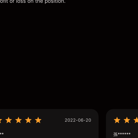
fit or loss on the position.
2022-06-20
**
孫******