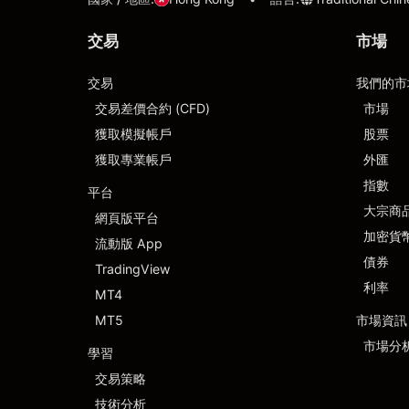
交易
市場
交易
我們的市
交易差價合約 (CFD)
市場
獲取模擬帳戶
股票
獲取專業帳戶
外匯
指數
平台
大宗商
網頁版平台
加密貨
流動版 App
債券
TradingView
利率
MT4
MT5
市場資訊
市場分
學習
交易策略
技術分析