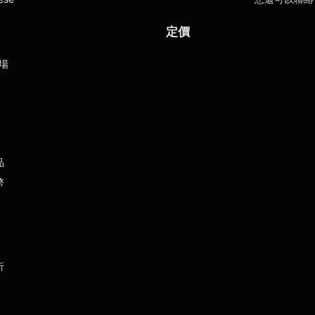
定價
場
品
幣
析