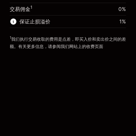
前往平台
1
交易佣金
0%
前往平台
保证止损溢价
1
%
1
我们执行交易收取的费用是点差，即买入价和卖出价之间的差
额。有关更多信息，请参阅我们网站上的
收费
页面
“服务费用”