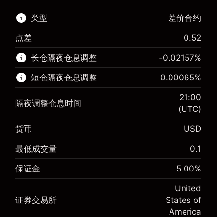
类型
差价合约
点差
0.52
该金融市场可进行差价合约交易。
长仓隔夜仓息调整
-0.02157
%
了解更多:
短仓隔夜仓息调整
-0.00065
%
差价合约
21:00
隔夜调整仓息时间
(UTC)
货币
USD
保证金。您的投资
$1,000.00
-0.021568
最低成交量
0.1
保证金。您的投资
$1,000.00
隔夜仓息
%
来自头寸全值的费用
-0.000654
(-$4.31)
保证金
5.00
%
隔夜仓息
%
使用杠杆的交易规模（大约值）
来自头寸全值的费用
$20,000.00
(-$0.13)
United
来自杠杆的资金 - 美元（大约值）
$19,000.00
证券交易所
States of
使用杠杆的交易规模（大约值）
$20,000.00
America
来自杠杆的资金 - 美元（大约值）
$19,000.00