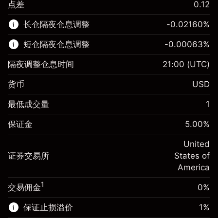
点差
0.12
该金融市场可进行差价合约交易。
长仓隔夜仓息调整
-0.02160
%
了解更多:
短仓隔夜仓息调整
-0.00063
%
差价合约
隔夜调整仓息时间
21:00
(UTC)
货币
USD
保证金。您的投资
$1,000.00
最低成交量
1
-0.021596
保证金。您的投资
$1,000.00
隔夜仓息
%
保证金
5.00
%
来自头寸全值的费用
-0.000626
(-$4.32)
隔夜仓息
%
United
使用杠杆的交易规模（大约值）
来自头寸全值的费用
$20,000.00
(-$0.13)
证券交易所
States of
来自杠杆的资金 - 美元（大约值）
$19,000.00
America
使用杠杆的交易规模（大约值）
$20,000.00
来自杠杆的资金 - 美元（大约值）
$19,000.00
1
交易佣金
0%
前往平台
保证止损溢价
1
%
前往平台