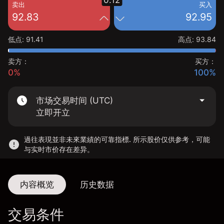
0.12
卖出
买入
92.83
92.95
低点
:
91.41
高点
:
93.84
卖方：
买方：
0%
100%
市场交易时间 (UTC)
立即开立
過往表現並非未來業績的可靠指標. 所示股价仅供参考，可能
与实时市价存在差异。
内容概览
历史数据
交易条件