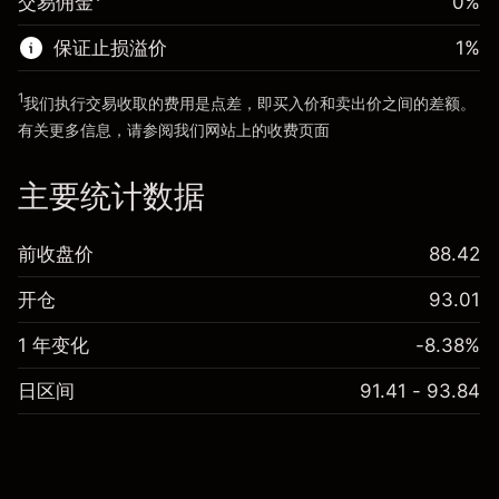
交易佣金
0%
前往平台
保证止损溢价
1
%
前往平台
1
我们执行交易收取的费用是点差，即买入价和卖出价之间的差额。
有关更多信息，请参阅我们网站上的
收费
页面
“服务费用”
主要统计数据
前收盘价
88.42
开仓
93.01
1 年变化
-8.38%
日区间
91.41 - 93.84