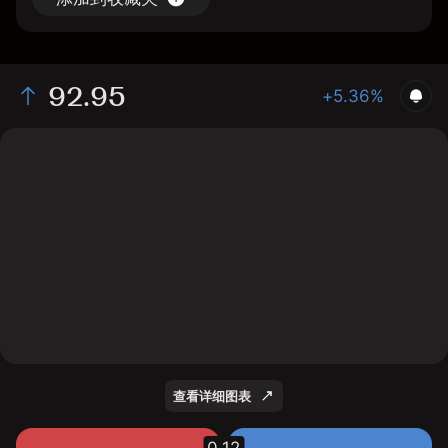
92.95
+5.36%
The chart shows the DEO stock price data over the last
1 day, with a current price of 92.95, a high of 93.84,
and a low of 91.41.
查看详细图表