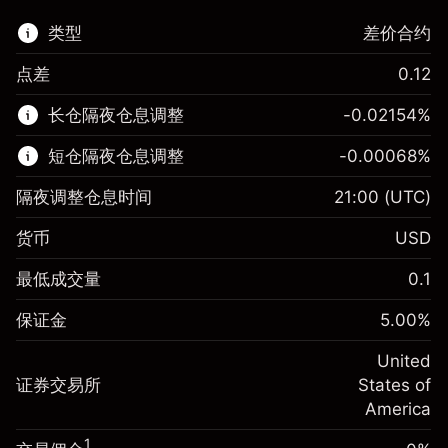
类型
差价合约
点差
0.12
该金融市场可进行差价合约交易。
长仓隔夜仓息调整
-0.02154
%
了解更多:
短仓隔夜仓息调整
-0.00068
%
差价合约
隔夜调整仓息时间
21:00
(UTC)
货币
USD
保证金。您的投资
$1,000.00
最低成交量
0.1
-0.02154
保证金。您的投资
$1,000.00
隔夜仓息
%
保证金
5.00
%
来自头寸全值的费用
-0.000682
(-$4.31)
隔夜仓息
%
United
使用杠杆的交易规模（大约值）
来自头寸全值的费用
$20,000.00
(-$0.14)
证券交易所
States of
来自杠杆的资金 - 美元（大约值）
$19,000.00
America
使用杠杆的交易规模（大约值）
$20,000.00
来自杠杆的资金 - 美元（大约值）
$19,000.00
1