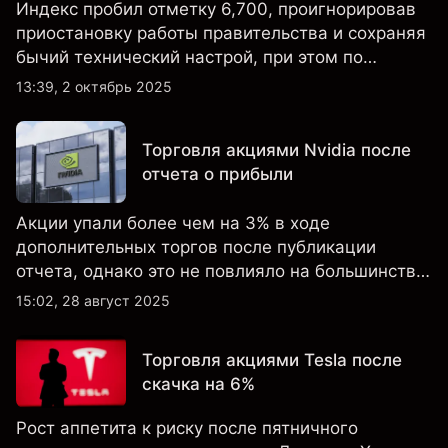
Индекс пробил отметку 6,700, проигнорировав
приостановку работы правительства и сохраняя
бычий технический настрой, при этом по
настроениям клиенты остаются
13:39, 2 октябрь 2025
преимущественно в длинных позициях.
Торговля акциями Nvidia после
отчета о прибыли
Акции упали более чем на 3% в ходе
дополнительных торгов после публикации
отчета, однако это не повлияло на большинство
ключевых технических индикаторов, а
15:02, 28 август 2025
настроения клиентов по-прежнему остаются
крайне оптимистичными.
Торговля акциями Tesla после
скачка на 6%
Рост аппетита к риску после пятничного