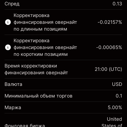
Спред
0.13
Этот финансовый рынок доступен для
Корректировка
торговли CFD.
финансирования овернайт
-0.02157
%
Подробнее о:
по длинным позициям
CFD
Корректировка
финансирования овернайт
-0.00065
%
по коротким позициям
Время корректировки
21:00
(UTC)
финансирования овернайт
Маржа. Ваши
$1,000.00
Валюта
USD
инвестиции
Корректировка за
Минимальный объем торгов
0.1
-0.021568
овернайт
Маржа. Ваши
%
$1,000.00
Сборы рассчитываются от
Маржа
5.00
%
инвестиции
(-$4.31)
полной стоимости позиции
Корректировка за
United
Размер сделки с левереджем
-0.000654
Фондовая биржа
овернайт
States of