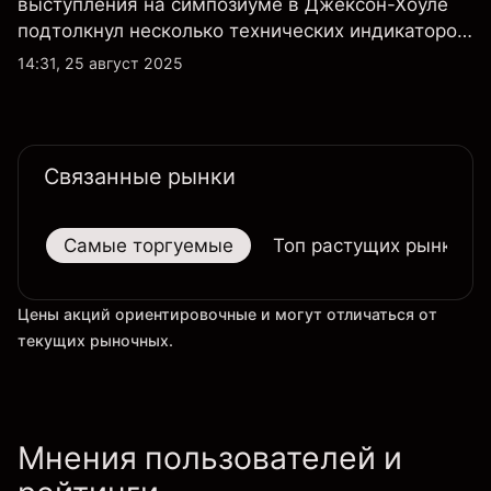
выступления на симпозиуме в Джексон-Хоуле
подтолкнул несколько технических индикаторов
по акциям Tesla к положительным значениям,
14:31, 25 август 2025
однако общий технический обзор по-прежнему
не изменился ни на дневном, ни на недельном
таймфрейме.
Связанные рынки
Самые торгуемые
Топ растущих рынков
Цены акций ориентировочные и могут отличаться от
текущих рыночных.
Мнения пользователей и