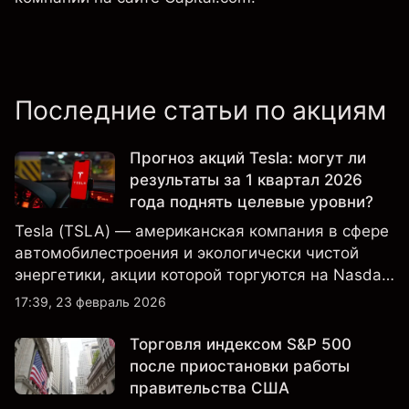
Последние статьи по акциям
Прогноз акций Tesla: могут ли
результаты за 1 квартал 2026
года поднять целевые уровни?
Tesla (TSLA) — американская компания в сфере
автомобилестроения и экологически чистой
энергетики, акции которой торгуются на Nasdaq
и находятся под пристальным вниманием
17:39, 23 февраль 2026
инвесторов в связи с финансовыми
результатами, данными о поставках и развитием
Торговля индексом S&P 500
технологий и производства.
после приостановки работы
правительства США