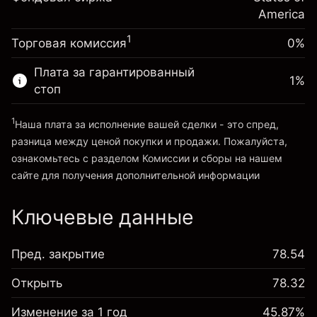
~
$20,000.00
%
Сборы рассчитываются от
America
Средства от левереджа ~ $
$19,000.00
(-$0.13)
полной стоимости позиции
1
Торговая комиссия
0%
Размер сделки с левереджем
Перейти на платформу
~
$20,000.00
Плата за гарантированный
1
%
Средства от левереджа ~ $
$19,000.00
стоп
1
Наша плата за исполнение вашей сделки - это спред,
Перейти на платформу
разница между ценой покупки и продажи. Пожалуйста,
ознакомьтесь с разделом
Комиссии и сборы
на нашем
сайте для получения дополнительной информации
«Комиссии и сборы»
Ключевые данные
Пред. закрытие
78.54
Открыть
78.32
Изменение за 1 год
45.87%