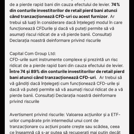
de a pierde rapid bani din cauza efectului de levier.
74%
din conturile investitorilor de retail pierd bani atunci
când tranzacționează CFD-uri cu acest furnizor
.
Ar
trebui să luați în considerare dacă înțelegeți modul în care
funcționează CFDurile și dacă vă puteți permite să vă
asumați riscul ridicat de a vă pierde banii. Consultați
Declarația noastră deinformare privind riscurile
Capital Com Group Ltd:
CFD-urile sunt instrumente complexe și prezintă un risc
ridicat de a pierde rapid bani din cauza efectului de levier.
Între 74 și 89% din conturile investitorilor de retail pierd
bani atunci când tranzacționează CFD-uri
. Ar trebui să
vă gândiți dacă înțelegeți cum funcționează CFD-urile și
dacă vă puteți permite să vă asumați riscul ridicat de a vă
pierde banii.
Consultați
Declarația noastră deinformare
privind riscurile
Avertisment privind riscurile: Valoarea acțiunilor și a ETF-
urilor cumpărate prin intermediul unui cont de
tranzacționare cu acțiuni poate crește sau scădea, ceea
ce înseamnă că s-ar putea să recuperați mai puțin decât