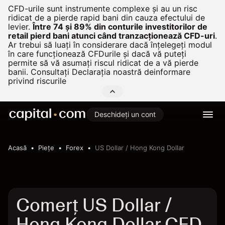
CFD-urile sunt instrumente complexe și au un risc
ridicat de a pierde rapid bani din cauza efectului de
levier.
Între 74 și 89% din conturile investitorilor de
retail pierd bani atunci când tranzacționează CFD-uri
.
Ar trebui să luați în considerare dacă înțelegeți modul
în care funcționează CFDurile și dacă vă puteți
permite să vă asumați riscul ridicat de a vă pierde
banii. Consultați
Declarația noastră deinformare
privind riscurile
Deschideți un cont
Acasă
Pieţe
Forex
US Dollar / Hong Kong Dollar
Comerț US Dollar /
Hong Kong Dollar CFD