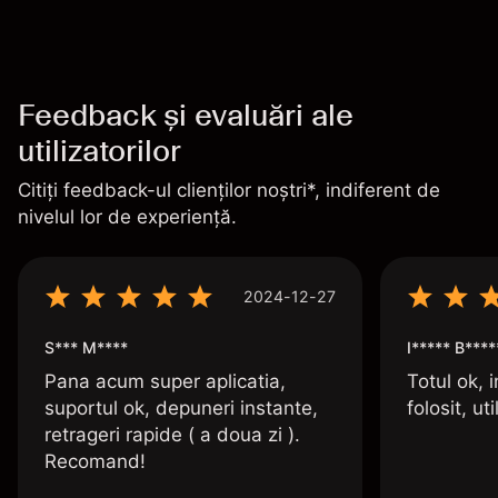
Feedback și evaluări ale
utilizatorilor
Citiți feedback-ul clienților noștri*, indiferent de
nivelul lor de experiență.
2024-12-27
S*** M****
I***** B****
Pana acum super aplicatia,
Totul ok, i
suportul ok, depuneri instante,
folosit, uti
retrageri rapide ( a doua zi ).
Recomand!