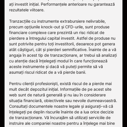
ați investit inițial. Performanțele anterioare nu garantează
rezultatele viitoare.
Tranzacțiile cu instrumente extrabursiere nelivrabile,
precum opțiunile knock-out și CFD-urile, sunt produse
financiare complexe care prezintă un risc ridicat de
pierdere a întregului capital investit. Astfel de produse nu
sunt potrivite pentru toți investitorii, deoarece pot genera
atât câștiguri, cât și pierderi semnificative. Înainte de a vă
angaja în acest tip de tranzacționare, ar trebui să analizați
cu atenție dacă înțelegeți modul în care funcționează
aceste instrumente și dacă vă puteți permite să vă
asumați riscul ridicat de a vă pierde banii.
Pentru clienții profesioniști, există riscul de a pierde mai
mult decât depozitul inițial. Informațiile de pe acest site
web sunt de natură generală și nu iau în considerare
situația financiară, obiectivele sau nevoile dumneavoastră.
Consultați documentele noastre legale și asigurați-vă că
înțelegeți pe deplin riscurile înainte de a lua orice decizie
de tranzacționare. Vă încurajăm să utilizați serviciile de
instruire ale companiei noastre pentru a înțelege mai bine