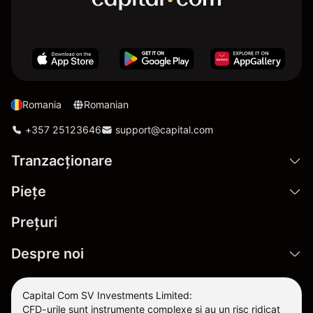
Romania
Romanian
+357 25123646
support@capital.com
Tranzacționare
Pieţe
Prețuri
Despre noi
Capital Com SV Investments Limited:
CFD-urile sunt instrumente complexe și au un risc ridicat