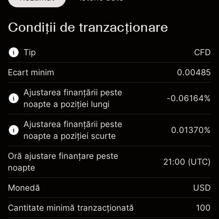
Condiții de tranzacționare
Tip
CFD
Ecart minim
0.00485
Această piață financiară este disponibilă
Ajustarea finanțării peste
pentru tranzacționarea CFD-urilor.
-0.06164
%
noapte a poziției lungi
Aflați mai multe despre:
Ajustarea finanțării peste
0.01370
%
CFD-uri
noapte a poziției scurte
Oră ajustare finanțare peste
21:00
(UTC)
noapte
Monedă
USD
Marja. Investiția Dvs.
$1,000.00
Ajustare finanțare peste
Cantitate minimă tranzacționată
100
-0.061644
noapte