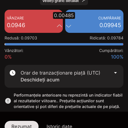
Vedeți grafic detaliat
0.00485
VÂNZARE
CUMPĂRARE
0.0946
0.09945
Redusă
:
0.09703
Ridicată
:
0.09784
Vânzători:
Cumpărători:
0%
100%
Orar de tranzacționare piață (UTC)
Deschideți acum
Performanțele anterioare nu reprezintă un indicator fiabil
al rezultatelor viitoare.. Prețurile acțiunilor sunt
orientative și pot diferi de prețurile actuale de pe piață.
Rezumat
Istoric date