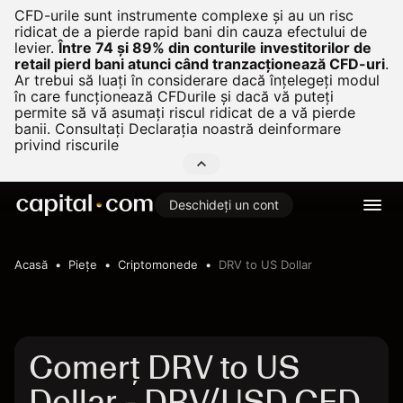
CFD-urile sunt instrumente complexe și au un risc
ridicat de a pierde rapid bani din cauza efectului de
levier.
Între 74 și 89% din conturile investitorilor de
retail pierd bani atunci când tranzacționează CFD-uri
.
Ar trebui să luați în considerare dacă înțelegeți modul
în care funcționează CFDurile și dacă vă puteți
permite să vă asumați riscul ridicat de a vă pierde
banii. Consultați
Declarația noastră deinformare
privind riscurile
Deschideți un cont
Acasă
Pieţe
Criptomonede
DRV to US Dollar
Comerț DRV to US
Dollar - DRV/USD CFD