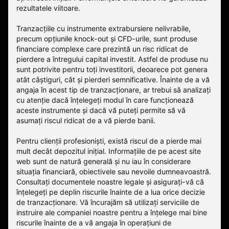
rezultatele viitoare.
Tranzacțiile cu instrumente extrabursiere nelivrabile,
precum opțiunile knock-out și CFD-urile, sunt produse
financiare complexe care prezintă un risc ridicat de
pierdere a întregului capital investit. Astfel de produse nu
sunt potrivite pentru toți investitorii, deoarece pot genera
atât câștiguri, cât și pierderi semnificative. Înainte de a vă
angaja în acest tip de tranzacționare, ar trebui să analizați
cu atenție dacă înțelegeți modul în care funcționează
aceste instrumente și dacă vă puteți permite să vă
asumați riscul ridicat de a vă pierde banii.
Pentru clienții profesioniști, există riscul de a pierde mai
mult decât depozitul inițial. Informațiile de pe acest site
web sunt de natură generală și nu iau în considerare
situația financiară, obiectivele sau nevoile dumneavoastră.
Consultați documentele noastre legale și asigurați-vă că
înțelegeți pe deplin riscurile înainte de a lua orice decizie
de tranzacționare. Vă încurajăm să utilizați serviciile de
instruire ale companiei noastre pentru a înțelege mai bine
riscurile înainte de a vă angaja în operațiuni de