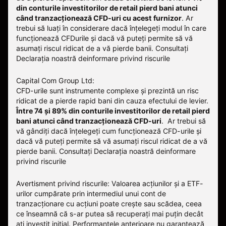
din conturile investitorilor de retail pierd bani atunci
când tranzacționează CFD-uri cu acest furnizor
.
Ar
trebui să luați în considerare dacă înțelegeți modul în care
funcționează CFDurile și dacă vă puteți permite să vă
asumați riscul ridicat de a vă pierde banii. Consultați
Declarația noastră deinformare privind riscurile
Capital Com Group Ltd:
CFD-urile sunt instrumente complexe și prezintă un risc
ridicat de a pierde rapid bani din cauza efectului de levier.
Între 74 și 89% din conturile investitorilor de retail pierd
bani atunci când tranzacționează CFD-uri
. Ar trebui să
vă gândiți dacă înțelegeți cum funcționează CFD-urile și
dacă vă puteți permite să vă asumați riscul ridicat de a vă
pierde banii.
Consultați
Declarația noastră deinformare
privind riscurile
Avertisment privind riscurile: Valoarea acțiunilor și a ETF-
urilor cumpărate prin intermediul unui cont de
tranzacționare cu acțiuni poate crește sau scădea, ceea
ce înseamnă că s-ar putea să recuperați mai puțin decât
ați investit inițial. Performanțele anterioare nu garantează