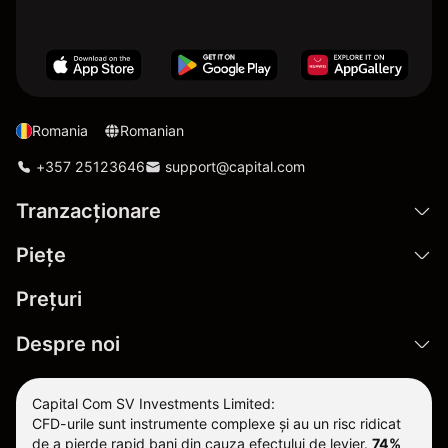
Romania
Romanian
+357 25123646
support@capital.com
Tranzacționare
Pieţe
Prețuri
Despre noi
Capital Com SV Investments Limited:
CFD-urile sunt instrumente complexe și au un risc ridicat
de a pierde rapid bani din cauza efectului de levier.
74%