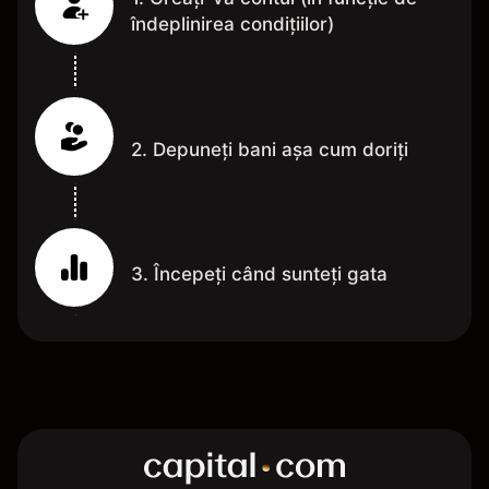
îndeplinirea condițiilor)
2. Depuneți bani așa cum doriți
3. Începeți când sunteți gata