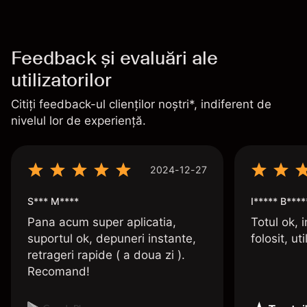
Feedback și evaluări ale
utilizatorilor
Citiți feedback-ul clienților noștri*, indiferent de
nivelul lor de experiență.
2024-12-27
S*** M****
I***** B****
Pana acum super aplicatia,
Totul ok, i
suportul ok, depuneri instante,
folosit, uti
retrageri rapide ( a doua zi ).
Recomand!