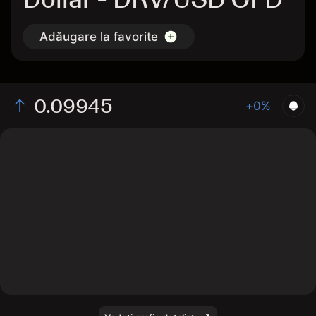
Adăugare la favorite
0.09945
+0%
The chart displays the DRV/USD price data over the
last 1 day, with a current rate of 0.09945, a high of
0.09784, and a low of 0.09703.