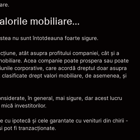
oare.
lorile mobiliare...
cestea nu sunt întotdeauna foarte sigure.
acţiune, atât asupra profitului companiei, cât şi a
ri mobiliare. Acea companie poate prospera sau poate
ţiunile corporative, care acordă dreptul doar asupra
t clasificate drept valori mobiliare, de asemenea, şi
nsiderate, în general, mai sigure, dar acest lucru
ică investitorilor.
 cu ipotecă şi cele garantate cu venituri din chirii -
i pot fi tranzacţionate.