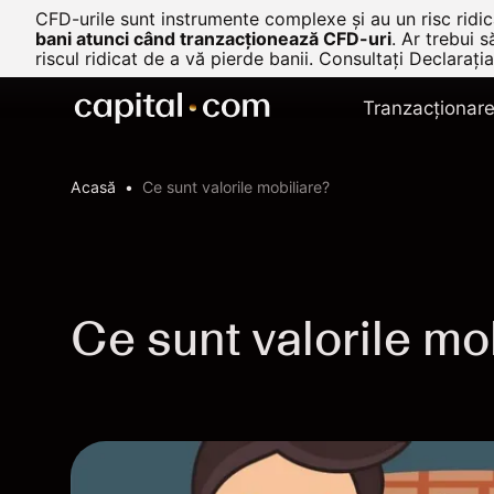
CFD-urile sunt instrumente complexe și au un risc ridica
bani atunci când tranzacționează CFD-uri
.
Ar trebui s
riscul ridicat de a vă pierde banii. Consultați
Declarația
Tranzacționar
Acasă
Ce sunt valorile mobiliare?
Ce sunt valorile mo