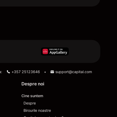
a:
+357 25123646
support@capital.com
•
Despre noi
Cine suntem
Despre
Birourile noastre