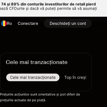
e 74 și 89% din conturile investitorilor de retail pierd
nează CFDurile și dacă vă puteți permite să vă asumați
Ro
Conectare
Deschideți un cont
Cele mai tranzacționate
Cele mai tranzacționate
Top în creștere
To
Prețurile acțiunilor sunt orientative și pot diferi de
prețurile actuale de pe piață.