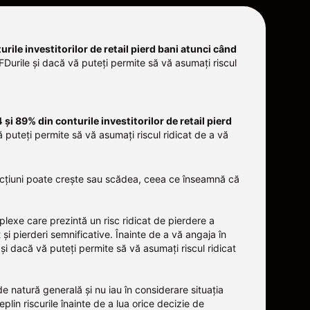
rile investitorilor de retail pierd bani atunci când
FDurile și dacă vă puteți permite să vă asumați riscul
4 și 89% din conturile investitorilor de retail pierd
 puteți permite să vă asumați riscul ridicat de a vă
u acțiuni poate crește sau scădea, ceea ce înseamnă că
plexe care prezintă un risc ridicat de pierdere a
t și pierderi semnificative. Înainte de a vă angaja în
și dacă vă puteți permite să vă asumați riscul ridicat
 de natură generală și nu iau în considerare situația
lin riscurile înainte de a lua orice decizie de