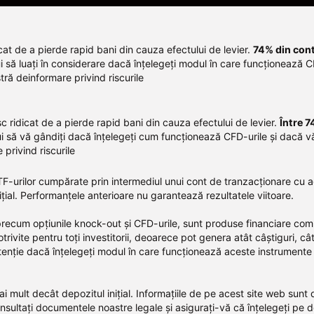
at de a pierde rapid bani din cauza efectului de levier.
74% din contu
i să luați în considerare dacă înțelegeți modul în care funcționează C
tră deinformare privind riscurile
c ridicat de a pierde rapid bani din cauza efectului de levier.
Între 7
ui să vă gândiți dacă înțelegeți cum funcționează CFD-urile și dacă vă
privind riscurile
a ETF-urilor cumpărate prin intermediul unui cont de tranzacționare c
ițial. Performanțele anterioare nu garantează rezultatele viitoare.
 precum opțiunile knock-out și CFD-urile, sunt produse financiare com
trivite pentru toți investitorii, deoarece pot genera atât câștiguri, câ
atenție dacă înțelegeți modul în care funcționează aceste instrumente 
mai mult decât depozitul inițial. Informațiile de pe acest site web sunt
ultați documentele noastre legale și asigurați-vă că înțelegeți pe dep