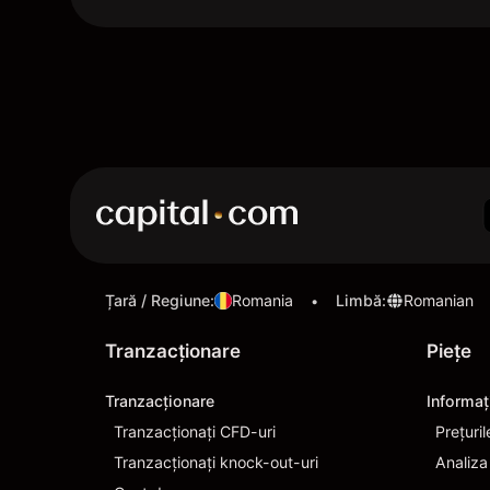
Țară / Regiune
:
Romania
Limbă
:
Romanian
•
Tranzacționare
Pieţe
Tranzacționare
Informaţ
Tranzacționați CFD-uri
Prețuril
Tranzacționați knock-out-uri
Analiza