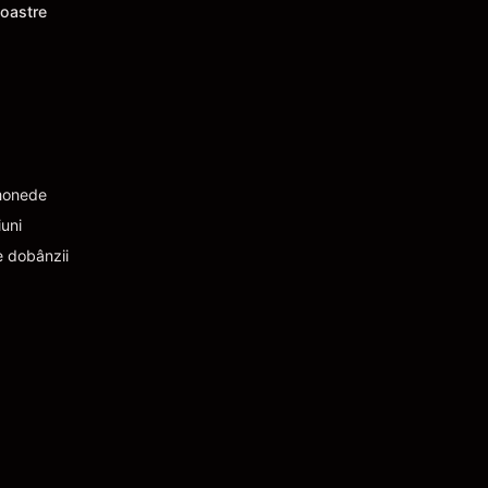
noastre
monede
iuni
e dobânzii