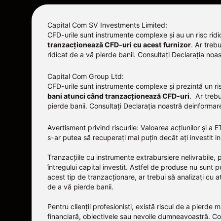
Capital Com SV Investments Limited:
CFD-urile sunt instrumente complexe și au un risc ridic
tranzacționează CFD-uri cu acest furnizor
.
Ar trebu
ridicat de a vă pierde banii. Consultați
Declarația noas
Capital Com Group Ltd:
CFD-urile sunt instrumente complexe și prezintă un ris
bani atunci când tranzacționează CFD-uri
. Ar treb
pierde banii.
Consultați
Declarația noastră deinformare 
Avertisment privind riscurile: Valoarea acțiunilor și 
s-ar putea să recuperați mai puțin decât ați investit in
Tranzacțiile cu instrumente extrabursiere nelivrabile,
întregului capital investit. Astfel de produse nu sunt po
acest tip de tranzacționare, ar trebui să analizați cu 
de a vă pierde banii.
Pentru clienții profesioniști, există riscul de a pierde 
financiară, obiectivele sau nevoile dumneavoastră. Cons