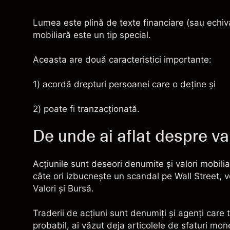
Lumea este plină de texte financiare (sau echival
mobiliară este un tip special.
Aceasta are două caracteristici importante:
1) acordă drepturi persoanei care o deţine şi
2) poate fi tranzacţionată.
De unde ai aflat despre va
Acţiunile sunt deseori denumite şi valori mobiliar
câte ori izbucneşte un scandal pe Wall Street, ve
Valori şi Bursă
.
Traderii de acţiuni sunt denumiţi şi agenţi care 
probabil, ai văzut deja articolele de sfaturi mo