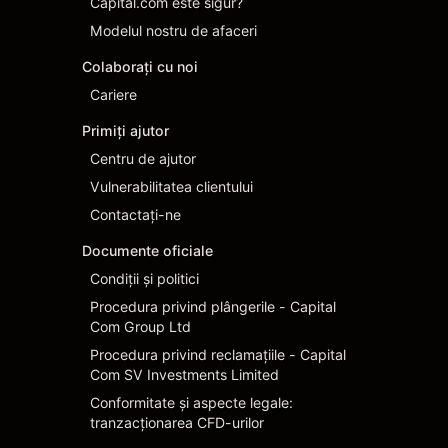
Capital.com este sigur?
Modelul nostru de afaceri
Colaborați cu noi
Cariere
Primiți ajutor
Centru de ajutor
Vulnerabilitatea clientului
Contactați-ne
Documente oficiale
Condiţii şi politici
Procedura privind plângerile - Capital
Com Group Ltd
Procedura privind reclamațiile - Capital
Com SV Investments Limited
Conformitate și aspecte legale:
tranzacționarea CFD-urilor