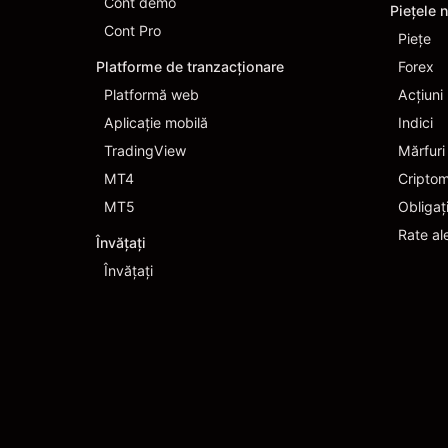
Cont demo
Piețele 
Cont Pro
Pieţe
Platforme de tranzacționare
Forex
Platformă web
Acțiuni
Aplicație mobilă
Indici
TradingView
Mărfuri
MT4
Cripto
MT5
Obligaț
Rate al
Învățați
Învățați