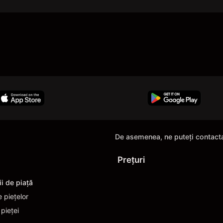
De asemenea, ne puteți contact
Prețuri
ii de piaţă
e piețelor
 pieței