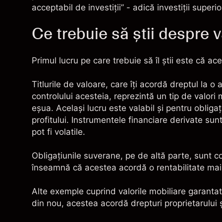
acceptabil de investiţii” - adică investiţii superi
Ce trebuie să ştii despre va
Primul lucru pe care trebuie să îl ştii este că a
Titlurile de valoare, care îţi acordă dreptul la o 
controlului acesteia, reprezintă un tip de valo
eşua. Acelaşi lucru este valabil şi pentru obliga
profitului. Instrumentele financiare derivate sun
pot fi
volatile
.
Obligaţiunile suverane, pe de altă parte, sunt co
înseamnă că acestea acordă o rentabilitate mai m
Alte exemple cuprind valorile mobiliare garantate
din nou, acestea acordă drepturi proprietarului ş